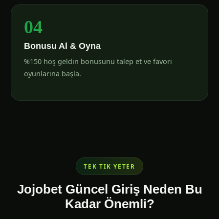
04
Bonusu Al & Oyna
%150 hoş geldin bonusunu talep et ve favori
oyunlarına başla.
TEK TIK YETER
Jojobet Güncel Giriş Neden Bu
Kadar Önemli?