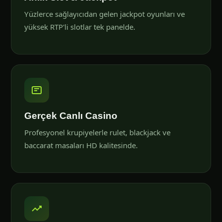
Yüzlerce sağlayıcıdan gelen jackpot oyunları ve
yüksek RTP'li slotlar tek panelde.
Gerçek Canlı Casino
Profesyonel krupiyelerle rulet, blackjack ve
baccarat masaları HD kalitesinde.