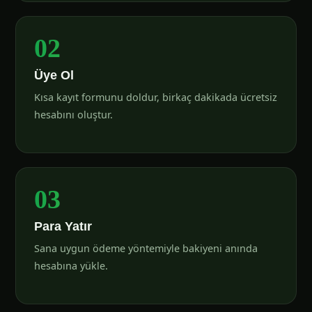
02
Üye Ol
Kısa kayıt formunu doldur, birkaç dakikada ücretsiz
hesabını oluştur.
03
Para Yatır
Sana uygun ödeme yöntemiyle bakiyeni anında
hesabına yükle.