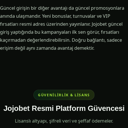
Güncel girişin bir diğer avantajı da güncel promosyonlara
anında ulaşmandır. Yeni bonuslar, turnuvalar ve VIP
fırsatları resmi adres üzerinden yayınlanır. Jojobet güncel
giriş yaptığında bu kampanyaları ilk sen görür, fırsatları
kaçırmadan değerlendirebilirsin. Doğru bağlantı, sadece
erişim değil aynı zamanda avantaj demektir.
GÜVENILIRLIK & LISANS
Jojobet Resmi Platform Güvencesi
Lisanslı altyapı, şifreli veri ve şeffaf ödemeler.