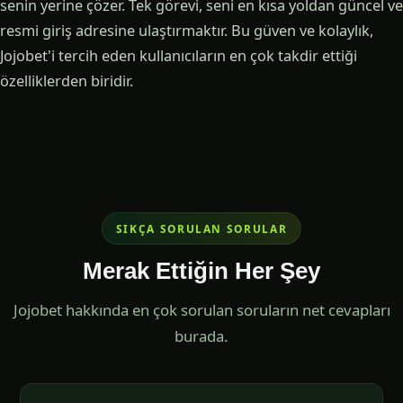
senin yerine çözer. Tek görevi, seni en kısa yoldan güncel ve
resmi giriş adresine ulaştırmaktır. Bu güven ve kolaylık,
Jojobet'i tercih eden kullanıcıların en çok takdir ettiği
özelliklerden biridir.
SIKÇA SORULAN SORULAR
Merak Ettiğin Her Şey
Jojobet hakkında en çok sorulan soruların net cevapları
burada.