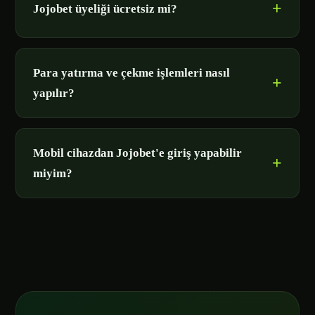
Jojobet üyeliği ücretsiz mi?
Para yatırma ve çekme işlemleri nasıl
yapılır?
Mobil cihazdan Jojobet'e giriş yapabilir
miyim?