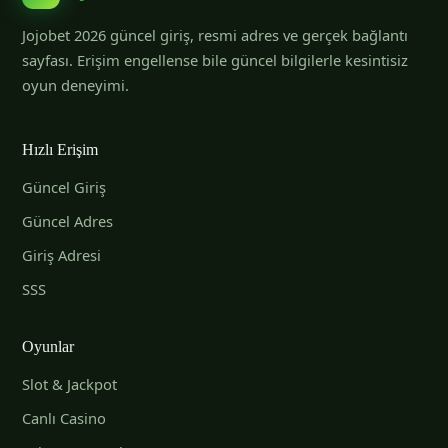
Jojobet 2026 güncel giriş, resmi adres ve gerçek bağlantı
sayfası. Erişim engellense bile güncel bilgilerle kesintisiz
oyun deneyimi.
Hızlı Erişim
Güncel Giriş
Güncel Adres
Giriş Adresi
SSS
Oyunlar
Slot & Jackpot
Canlı Casino