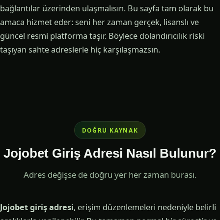
bağlantılar üzerinden ulaşmalısın. Bu sayfa tam olarak bu
amaca hizmet eder: seni her zaman gerçek, lisanslı ve
güncel resmi platforma taşır. Böylece dolandırıcılık riski
taşıyan sahte adreslerle hiç karşılaşmazsın.
DOĞRU KAYNAK
Jojobet Giriş Adresi Nasıl Bulunur?
Adres değişse de doğru yer her zaman burası.
Jojobet giriş adresi
, erişim düzenlemeleri nedeniyle belirli