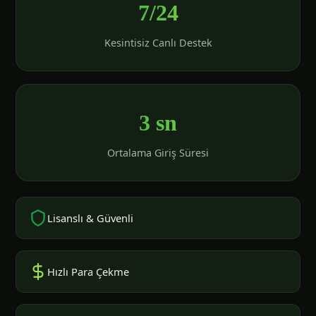
7/24
Kesintisiz Canlı Destek
3 sn
Ortalama Giriş Süresi
Lisanslı & Güvenli
Hızlı Para Çekme