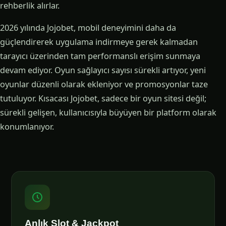
rehberlik alırlar.
2026 yılında Jojobet, mobil deneyimini daha da
güçlendirerek uygulama indirmeye gerek kalmadan
tarayıcı üzerinden tam performanslı erişim sunmaya
devam ediyor. Oyun sağlayıcı sayısı sürekli artıyor, yeni
oyunlar düzenli olarak ekleniyor ve promosyonlar taze
tutuluyor. Kısacası Jojobet, sadece bir oyun sitesi değil;
sürekli gelişen, kullanıcısıyla büyüyen bir platform olarak
konumlanıyor.
Anlık Slot & Jackpot