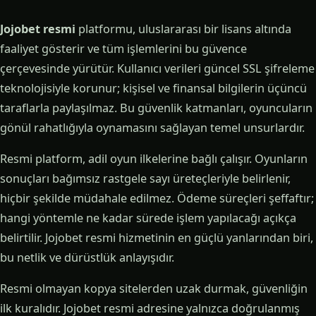
Jojobet resmi
platformu, uluslararası bir lisans altında
faaliyet gösterir ve tüm işlemlerini bu güvence
çerçevesinde yürütür. Kullanıcı verileri güncel SSL şifreleme
teknolojisiyle korunur; kişisel ve finansal bilgilerin üçüncü
taraflarla paylaşılmaz. Bu güvenlik katmanları, oyuncuların
gönül rahatlığıyla oynamasını sağlayan temel unsurlardır.
Resmi platform, adil oyun ilkelerine bağlı çalışır. Oyunların
sonuçları bağımsız rastgele sayı üreteçleriyle belirlenir,
hiçbir şekilde müdahale edilmez. Ödeme süreçleri şeffaftır;
hangi yöntemle ne kadar sürede işlem yapılacağı açıkça
belirtilir. Jojobet resmi hizmetinin en güçlü yanlarından biri,
bu netlik ve dürüstlük anlayışıdır.
Resmi olmayan kopya sitelerden uzak durmak, güvenliğin
ilk kuralıdır. Jojobet resmi adresine yalnızca doğrulanmış