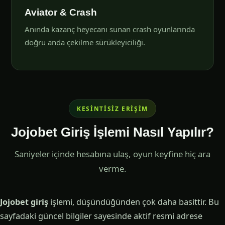
Aviator & Crash
Anında kazanç heyecanı sunan crash oyunlarında
doğru anda çekilme sürükleyiciliği.
KESINTISIZ ERIŞIM
Jojobet Giriş İşlemi Nasıl Yapılır?
Saniyeler içinde hesabına ulaş, oyun keyfine hiç ara
verme.
Jojobet giriş
işlemi, düşündüğünden çok daha basittir. Bu
sayfadaki güncel bilgiler sayesinde aktif resmi adrese