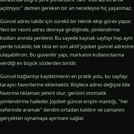
açılmıyor" demen gereken bir an neredeyse hiç yaşanmaz.
Güncel adres takibi için sürekli bir teknik ekip görev yapar.
Yeni bir resmi adres devreye girdiğinde, yönlendirme
kodları anında yenilenir. Bu sayede kaynak sayfayı hep aynı
yerde tutabilir, tek tıkla en son aktif Jojobet güncel adresine
ulaşabilirsin. Bu güvenilir yapı, markanın kullanıcılarına
verdiği en büyük sözlerden biridir.
Güncel bağlantıyı kaydetmenin en pratik yolu, bu sayfayı
tarayıcı favorilerine eklemektir. Böylece adres değişse bile
favorine tıklaman yeterli olur; gerisini otomatik
yönlendirme halleder. Jojobet güncel erişim mantığı, "her
seferinde aramak" derdini ortadan kaldırır ve zamanını
gerçekten oynamaya ayırmanı sağlar.