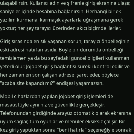
ulaşabilirsin. Kullanıcı adın ve şifrenle giriş ekranına ulaşır,
saniyeler içinde hesabına bağlanırsın. Herhangi bir ek
yazılım kurmana, karmaşık ayarlarla uğraşmana gerek
yoktur; her şey tarayıcı üzerinden akıcı biçimde ilerler.
Giriş sırasında en sık yaşanan sorun, tarayıcı önbelleğinin
eski adresi hatırlamasıdır. Böyle bir durumda önbelleği
temizlemen ya da bu sayfadaki güncel bilgileri kullanman
yeterli olur. Jojobet giriş bağlantısı sürekli kontrol edilir ve
her zaman en son çalışan adrese işaret eder, böylece
"acaba site kapandı mı?" endişesi yaşamazsın.
Mobil cihazlardan yapılan Jojobet giriş işlemleri de
masaüstüyle aynı hız ve güvenlikte gerçekleşir.
Telefonundan girdiğinde arayüz otomatik olarak ekranına
uyum sağlar, tüm oyunlar ve menüler eksiksiz çalışır. Bir
kez giriş yaptıktan sonra "beni hatırla" seçeneğiyle sonraki