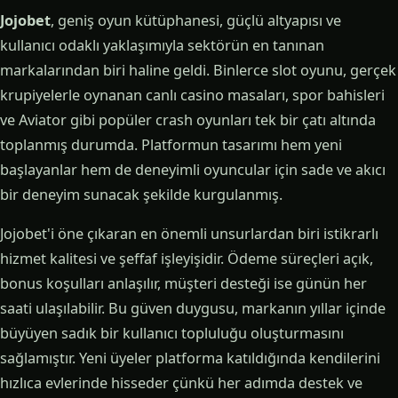
Jojobet
, geniş oyun kütüphanesi, güçlü altyapısı ve
kullanıcı odaklı yaklaşımıyla sektörün en tanınan
markalarından biri haline geldi. Binlerce slot oyunu, gerçek
krupiyelerle oynanan canlı casino masaları, spor bahisleri
ve Aviator gibi popüler crash oyunları tek bir çatı altında
toplanmış durumda. Platformun tasarımı hem yeni
başlayanlar hem de deneyimli oyuncular için sade ve akıcı
bir deneyim sunacak şekilde kurgulanmış.
Jojobet'i öne çıkaran en önemli unsurlardan biri istikrarlı
hizmet kalitesi ve şeffaf işleyişidir. Ödeme süreçleri açık,
bonus koşulları anlaşılır, müşteri desteği ise günün her
saati ulaşılabilir. Bu güven duygusu, markanın yıllar içinde
büyüyen sadık bir kullanıcı topluluğu oluşturmasını
sağlamıştır. Yeni üyeler platforma katıldığında kendilerini
hızlıca evlerinde hisseder çünkü her adımda destek ve