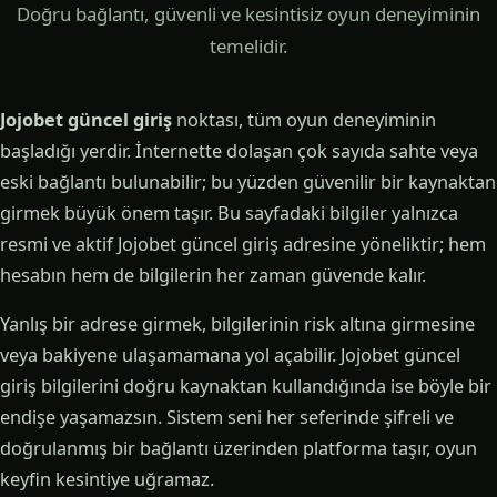
Doğru bağlantı, güvenli ve kesintisiz oyun deneyiminin
temelidir.
Jojobet güncel giriş
noktası, tüm oyun deneyiminin
başladığı yerdir. İnternette dolaşan çok sayıda sahte veya
eski bağlantı bulunabilir; bu yüzden güvenilir bir kaynaktan
girmek büyük önem taşır. Bu sayfadaki bilgiler yalnızca
resmi ve aktif Jojobet güncel giriş adresine yöneliktir; hem
hesabın hem de bilgilerin her zaman güvende kalır.
Yanlış bir adrese girmek, bilgilerinin risk altına girmesine
veya bakiyene ulaşamamana yol açabilir. Jojobet güncel
giriş bilgilerini doğru kaynaktan kullandığında ise böyle bir
endişe yaşamazsın. Sistem seni her seferinde şifreli ve
doğrulanmış bir bağlantı üzerinden platforma taşır, oyun
keyfin kesintiye uğramaz.