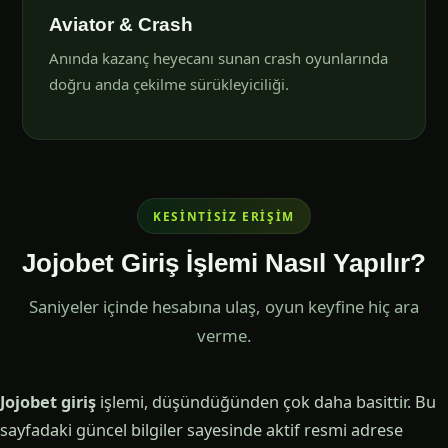
Aviator & Crash
Anında kazanç heyecanı sunan crash oyunlarında
doğru anda çekilme sürükleyiciliği.
KESINTISIZ ERIŞIM
Jojobet Giriş İşlemi Nasıl Yapılır?
Saniyeler içinde hesabına ulaş, oyun keyfine hiç ara
verme.
Jojobet giriş
işlemi, düşündüğünden çok daha basittir. Bu
sayfadaki güncel bilgiler sayesinde aktif resmi adrese