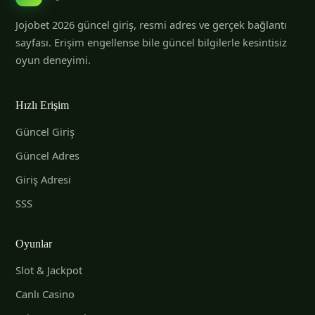
Jojobet 2026 güncel giriş, resmi adres ve gerçek bağlantı
sayfası. Erişim engellense bile güncel bilgilerle kesintisiz
oyun deneyimi.
Hızlı Erişim
Güncel Giriş
Güncel Adres
Giriş Adresi
SSS
Oyunlar
Slot & Jackpot
Canlı Casino