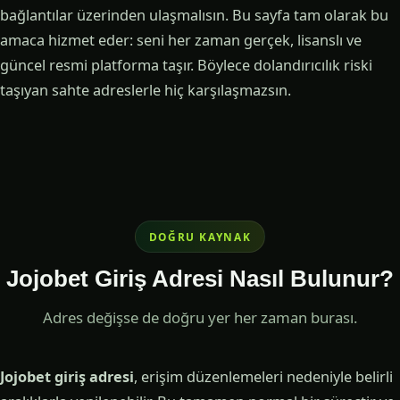
bağlantılar üzerinden ulaşmalısın. Bu sayfa tam olarak bu
amaca hizmet eder: seni her zaman gerçek, lisanslı ve
güncel resmi platforma taşır. Böylece dolandırıcılık riski
taşıyan sahte adreslerle hiç karşılaşmazsın.
DOĞRU KAYNAK
Jojobet Giriş Adresi Nasıl Bulunur?
Adres değişse de doğru yer her zaman burası.
Jojobet giriş adresi
, erişim düzenlemeleri nedeniyle belirli