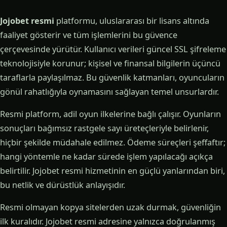
Jojobet resmi
platformu, uluslararası bir lisans altında
faaliyet gösterir ve tüm işlemlerini bu güvence
çerçevesinde yürütür. Kullanıcı verileri güncel SSL şifreleme
teknolojisiyle korunur; kişisel ve finansal bilgilerin üçüncü
taraflarla paylaşılmaz. Bu güvenlik katmanları, oyuncuların
gönül rahatlığıyla oynamasını sağlayan temel unsurlardır.
Resmi platform, adil oyun ilkelerine bağlı çalışır. Oyunların
sonuçları bağımsız rastgele sayı üreteçleriyle belirlenir,
hiçbir şekilde müdahale edilmez. Ödeme süreçleri şeffaftır;
hangi yöntemle ne kadar sürede işlem yapılacağı açıkça
belirtilir. Jojobet resmi hizmetinin en güçlü yanlarından biri,
bu netlik ve dürüstlük anlayışıdır.
Resmi olmayan kopya sitelerden uzak durmak, güvenliğin
ilk kuralıdır. Jojobet resmi adresine yalnızca doğrulanmış