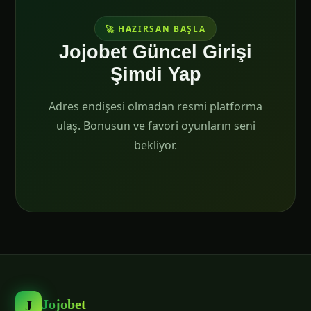
🚀 HAZIRSAN BAŞLA
Jojobet Güncel Girişi
Şimdi Yap
Adres endişesi olmadan resmi platforma
ulaş. Bonusun ve favori oyunların seni
bekliyor.
Jojobet
J