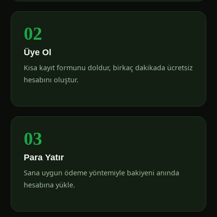
02
Üye Ol
Kısa kayıt formunu doldur, birkaç dakikada ücretsiz
hesabını oluştur.
03
Para Yatır
Sana uygun ödeme yöntemiyle bakiyeni anında
hesabına yükle.