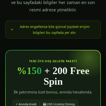
ve bu sayfadaki bilgiler her zaman en son
resmi adrese yöneliktir.
Adres engellense bile güncel Jojobet erişim
bilgileri bu sayfada yer alır.
YENI ÜYE HOŞ GELDIN PAKETI
%150
+ 200 Free
Spin
İlk yatırımına özel bonus, anında hesabında.
⚡ Anında Kredi
🎰 200 Ücretsiz Dönüş