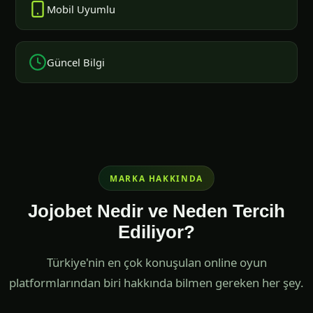
Mobil Uyumlu
Güncel Bilgi
MARKA HAKKINDA
Jojobet Nedir ve Neden Tercih
Ediliyor?
Türkiye'nin en çok konuşulan online oyun
platformlarından biri hakkında bilmen gereken her şey.