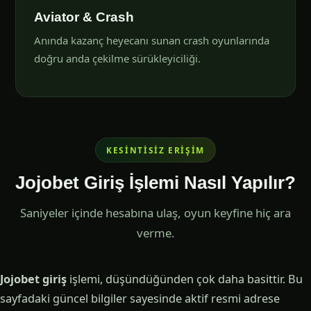
Aviator & Crash
Anında kazanç heyecanı sunan crash oyunlarında
doğru anda çekilme sürükleyiciliği.
KESINTISIZ ERIŞIM
Jojobet Giriş İşlemi Nasıl Yapılır?
Saniyeler içinde hesabına ulaş, oyun keyfine hiç ara
verme.
Jojobet giriş
işlemi, düşündüğünden çok daha basittir. Bu
sayfadaki güncel bilgiler sayesinde aktif resmi adrese