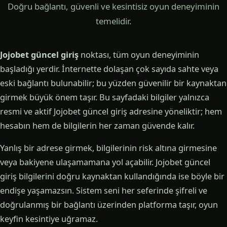
Doğru bağlantı, güvenli ve kesintisiz oyun deneyiminin
temelidir.
Jojobet güncel giriş
noktası, tüm oyun deneyiminin
başladığı yerdir. İnternette dolaşan çok sayıda sahte veya
eski bağlantı bulunabilir; bu yüzden güvenilir bir kaynaktan
girmek büyük önem taşır. Bu sayfadaki bilgiler yalnızca
resmi ve aktif Jojobet güncel giriş adresine yöneliktir; hem
hesabın hem de bilgilerin her zaman güvende kalır.
Yanlış bir adrese girmek, bilgilerinin risk altına girmesine
veya bakiyene ulaşamamana yol açabilir. Jojobet güncel
giriş bilgilerini doğru kaynaktan kullandığında ise böyle bir
endişe yaşamazsın. Sistem seni her seferinde şifreli ve
doğrulanmış bir bağlantı üzerinden platforma taşır, oyun
keyfin kesintiye uğramaz.