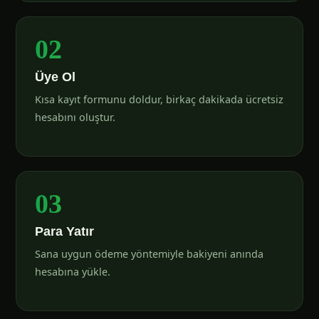
02
Üye Ol
Kısa kayıt formunu doldur, birkaç dakikada ücretsiz
hesabını oluştur.
03
Para Yatır
Sana uygun ödeme yöntemiyle bakiyeni anında
hesabına yükle.