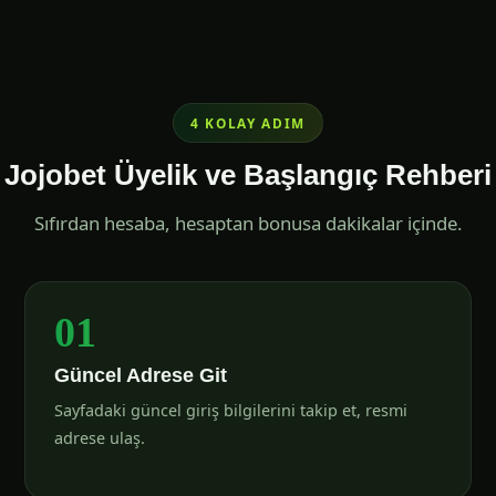
4 KOLAY ADIM
Jojobet Üyelik ve Başlangıç Rehberi
Sıfırdan hesaba, hesaptan bonusa dakikalar içinde.
01
Güncel Adrese Git
Sayfadaki güncel giriş bilgilerini takip et, resmi
adrese ulaş.