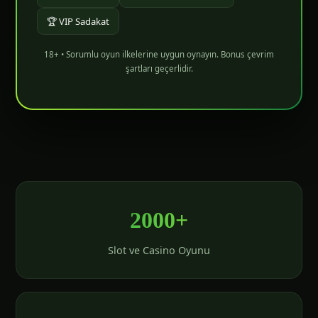
🏆 VIP Sadakat
18+ • Sorumlu oyun ilkelerine uygun oynayın. Bonus çevrim
şartları geçerlidir.
2000+
Slot ve Casino Oyunu