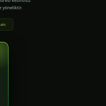
dresi kesintisiz
 yöneliktir.
lır.