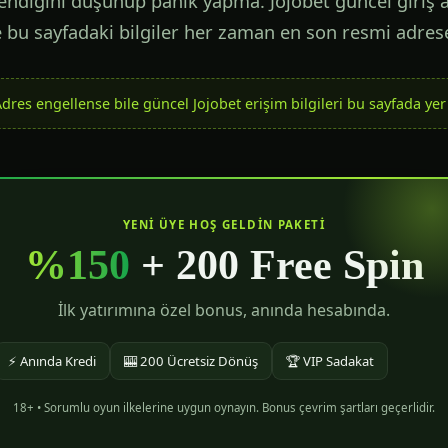
endiğini düşünüp panik yapma. Jojobet güncel giriş a
e bu sayfadaki bilgiler her zaman en son resmi adrese
dres engellense bile güncel Jojobet erişim bilgileri bu sayfada yer a
YENI ÜYE HOŞ GELDIN PAKETI
%150
+ 200 Free Spin
İlk yatırımına özel bonus, anında hesabında.
⚡ Anında Kredi
🎰 200 Ücretsiz Dönüş
🏆 VIP Sadakat
18+ • Sorumlu oyun ilkelerine uygun oynayın. Bonus çevrim şartları geçerlidir.