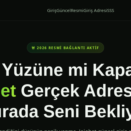
Giriş
Güncel
Resmi
Giriş Adresi
SSS
🚨 2026 RESMI BAĞLANTI AKTIF
 Yüzüne mi Kap
et
Gerçek Adres
rada Seni Bekli