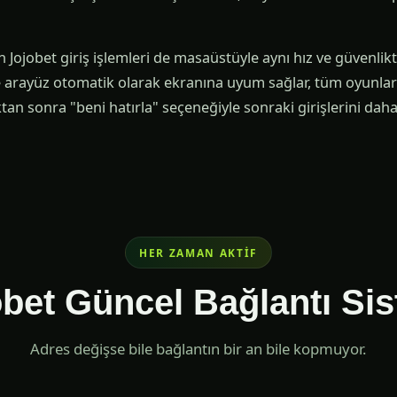
 Jojobet giriş işlemleri de masaüstüyle aynı hız ve güvenlikt
 arayüz otomatik olarak ekranına uyum sağlar, tüm oyunlar
tıktan sonra "beni hatırla" seçeneğiyle sonraki girişlerini daha
HER ZAMAN AKTIF
bet Güncel Bağlantı Si
Adres değişse bile bağlantın bir an bile kopmuyor.