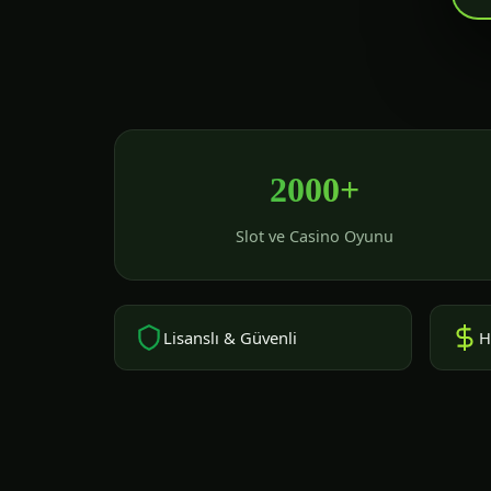
2000+
Slot ve Casino Oyunu
Lisanslı & Güvenli
H