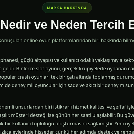
MARKA HAKKINDA
 Nedir ve Neden Tercih E
 konuşulan online oyun platformlarından biri hakkında bilm
phanesi, güçlü altyapısı ve kullanıcı odaklı yaklaşımıyla se
e geldi. Binlerce slot oyunu, gerçek krupiyelerle oynanan ca
i popüler crash oyunları tek bir çatı altında toplanmış duru
 de deneyimli oyuncular için sade ve akıcı bir deneyim sun
nemli unsurlardan biri istikrarlı hizmet kalitesi ve şeffaf işl
aşılır, müşteri desteği ise günün her saati ulaşılabilir. Bu 
ık bir kullanıcı topluluğu oluşturmasını sağlamıştır. Yeni üy
hızlıca evlerinde hisseder çünkü her adımda destek ve rehberl