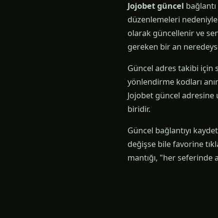
Jojobet güncel
bağlantı 
düzenlemeleri nedeniyle
olarak güncellenir ve se
gereken bir an neredeys
Güncel adres takibi için 
yönlendirme kodları anınd
Jojobet güncel adresine u
biridir.
Güncel bağlantıyı kaydetm
değişse bile favorine tık
mantığı, "her seferinde 