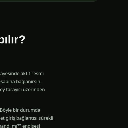
ılır?
.
sayesinde aktif resmi
hesabına bağlanırsın.
ey tarayıcı üzerinden
r. Böyle bir durumda
t giriş bağlantısı sürekli
pandı mı?" endişesi