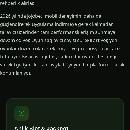
rehberlik alırlar.
2026 yılında Jojobet, mobil deneyimini daha da
güçlendirerek uygulama indirmeye gerek kalmadan
tarayıcı üzerinden tam performanslı erişim sunmaya
devam ediyor. Oyun sağlayıcı sayısı sürekli artıyor, yeni
oyunlar düzenli olarak ekleniyor ve promosyonlar taze
tutuluyor. Kısacası Jojobet, sadece bir oyun sitesi değil;
sürekli gelişen, kullanıcısıyla büyüyen bir platform olarak
konumlanıyor.
Anlık Slot & Jackpot