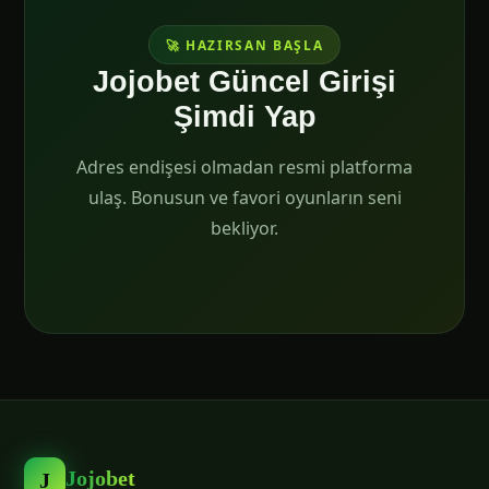
🚀 HAZIRSAN BAŞLA
Jojobet Güncel Girişi
Şimdi Yap
Adres endişesi olmadan resmi platforma
ulaş. Bonusun ve favori oyunların seni
bekliyor.
Jojobet
J