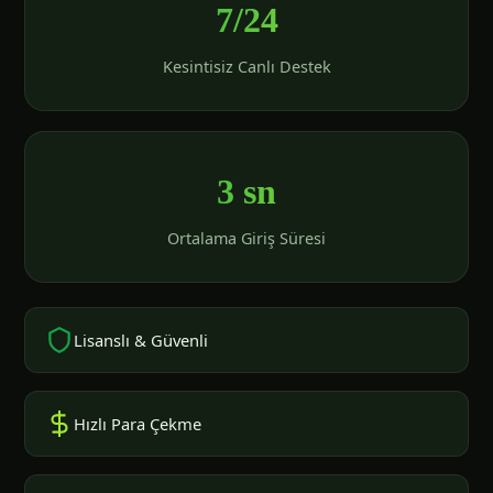
7/24
Kesintisiz Canlı Destek
3 sn
Ortalama Giriş Süresi
Lisanslı & Güvenli
Hızlı Para Çekme