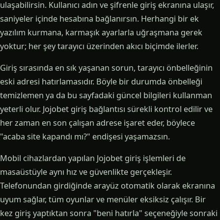
ulaşabilirsin. Kullanıcı adın ve şifrenle giriş ekranına ulaşır,
saniyeler içinde hesabına bağlanırsın. Herhangi bir ek
yazılım kurmana, karmaşık ayarlarla uğraşmana gerek
yoktur; her şey tarayıcı üzerinden akıcı biçimde ilerler.
Giriş sırasında en sık yaşanan sorun, tarayıcı önbelleğinin
eski adresi hatırlamasıdır. Böyle bir durumda önbelleği
temizlemen ya da bu sayfadaki güncel bilgileri kullanman
yeterli olur. Jojobet giriş bağlantısı sürekli kontrol edilir ve
her zaman en son çalışan adrese işaret eder, böylece
"acaba site kapandı mı?" endişesi yaşamazsın.
Mobil cihazlardan yapılan Jojobet giriş işlemleri de
masaüstüyle aynı hız ve güvenlikte gerçekleşir.
Telefonundan girdiğinde arayüz otomatik olarak ekranına
uyum sağlar, tüm oyunlar ve menüler eksiksiz çalışır. Bir
kez giriş yaptıktan sonra "beni hatırla" seçeneğiyle sonraki