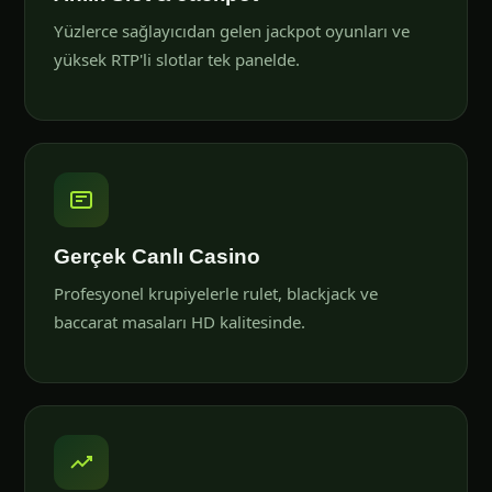
Yüzlerce sağlayıcıdan gelen jackpot oyunları ve
yüksek RTP'li slotlar tek panelde.
Gerçek Canlı Casino
Profesyonel krupiyelerle rulet, blackjack ve
baccarat masaları HD kalitesinde.