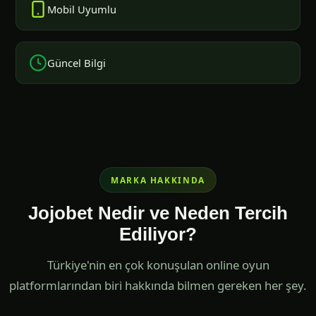
Mobil Uyumlu
Güncel Bilgi
MARKA HAKKINDA
Jojobet Nedir ve Neden Tercih
Ediliyor?
Türkiye'nin en çok konuşulan online oyun
platformlarından biri hakkında bilmen gereken her şey.