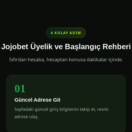
4 KOLAY ADIM
Jojobet Üyelik ve Başlangıç Rehberi
Sıfırdan hesaba, hesaptan bonusa dakikalar içinde.
01
Güncel Adrese Git
Sayfadaki güncel giriş bilgilerini takip et, resmi
adrese ulaş.