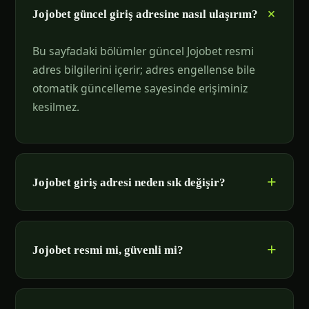
Jojobet güncel giriş adresine nasıl ulaşırım?
Bu sayfadaki bölümler güncel Jojobet resmi
adres bilgilerini içerir; adres engellense bile
otomatik güncelleme sayesinde erişiminiz
kesilmez.
Jojobet giriş adresi neden sık değişir?
Jojobet resmi mi, güvenli mi?