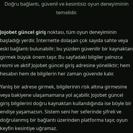
Doğru bağlantı, güvenli ve kesintisiz oyun deneyiminin
temelidir.
Jojobet güncel giriş
noktası, tüm oyun deneyiminin
başladığı yerdir. İnternette dolaşan çok sayıda sahte veya
eski bağlantı bulunabilir; bu yüzden güvenilir bir kaynaktan
girmek büyük önem taşır. Bu sayfadaki bilgiler yalnızca
resmi ve aktif Jojobet güncel giriş adresine yöneliktir; hem
hesabın hem de bilgilerin her zaman güvende kalır.
Yanlış bir adrese girmek, bilgilerinin risk altına girmesine
veya bakiyene ulaşamamana yol açabilir. Jojobet güncel
giriş bilgilerini doğru kaynaktan kullandığında ise böyle bir
endişe yaşamazsın. Sistem seni her seferinde şifreli ve
doğrulanmış bir bağlantı üzerinden platforma taşır, oyun
keyfin kesintiye uğramaz.