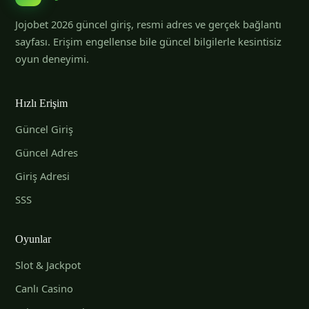
Jojobet 2026 güncel giriş, resmi adres ve gerçek bağlantı
sayfası. Erişim engellense bile güncel bilgilerle kesintisiz
oyun deneyimi.
Hızlı Erişim
Güncel Giriş
Güncel Adres
Giriş Adresi
SSS
Oyunlar
Slot & Jackpot
Canlı Casino