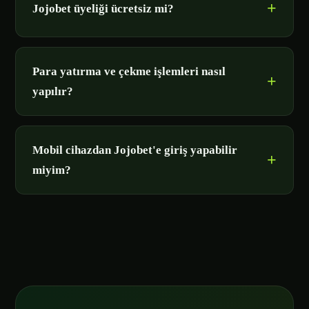
Jojobet üyeliği ücretsiz mi?
Para yatırma ve çekme işlemleri nasıl
yapılır?
Mobil cihazdan Jojobet'e giriş yapabilir
miyim?