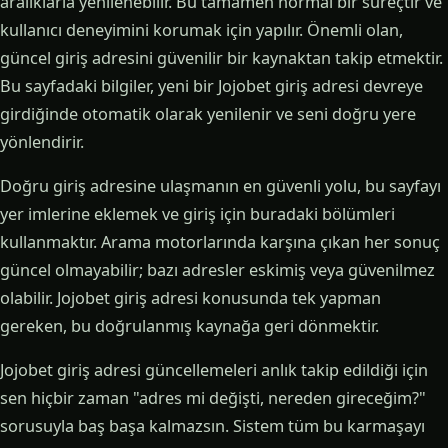
aralıklarla yenilenebilir. Bu tamamen normal bir süreçtir ve
kullanıcı deneyimini korumak için yapılır. Önemli olan,
güncel giriş adresini güvenilir bir kaynaktan takip etmektir.
Bu sayfadaki bilgiler, yeni bir Jojobet giriş adresi devreye
girdiğinde otomatik olarak yenilenir ve seni doğru yere
yönlendirir.
Doğru giriş adresine ulaşmanın en güvenli yolu, bu sayfayı
yer imlerine eklemek ve giriş için buradaki bölümleri
kullanmaktır. Arama motorlarında karşına çıkan her sonuç
güncel olmayabilir; bazı adresler eskimiş veya güvenilmez
olabilir. Jojobet giriş adresi konusunda tek yapman
gereken, bu doğrulanmış kaynağa geri dönmektir.
Jojobet giriş adresi güncellemeleri anlık takip edildiği için
sen hiçbir zaman "adres mi değişti, nereden gireceğim?"
sorusuyla baş başa kalmazsın. Sistem tüm bu karmaşayı