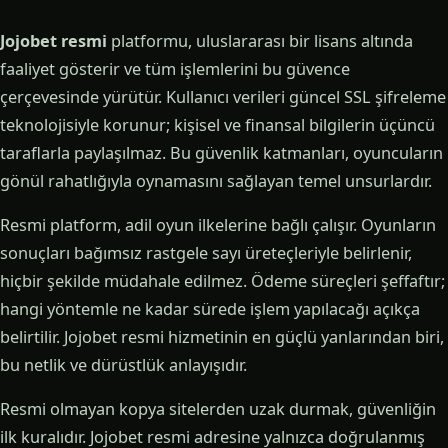
Jojobet resmi
platformu, uluslararası bir lisans altında
faaliyet gösterir ve tüm işlemlerini bu güvence
çerçevesinde yürütür. Kullanıcı verileri güncel SSL şifreleme
teknolojisiyle korunur; kişisel ve finansal bilgilerin üçüncü
taraflarla paylaşılmaz. Bu güvenlik katmanları, oyuncuların
gönül rahatlığıyla oynamasını sağlayan temel unsurlardır.
Resmi platform, adil oyun ilkelerine bağlı çalışır. Oyunların
sonuçları bağımsız rastgele sayı üreteçleriyle belirlenir,
hiçbir şekilde müdahale edilmez. Ödeme süreçleri şeffaftır;
hangi yöntemle ne kadar sürede işlem yapılacağı açıkça
belirtilir. Jojobet resmi hizmetinin en güçlü yanlarından biri,
bu netlik ve dürüstlük anlayışıdır.
Resmi olmayan kopya sitelerden uzak durmak, güvenliğin
ilk kuralıdır. Jojobet resmi adresine yalnızca doğrulanmış