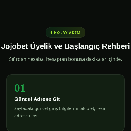
4 KOLAY ADIM
Jojobet Üyelik ve Başlangıç Rehberi
Sıfırdan hesaba, hesaptan bonusa dakikalar içinde.
01
Güncel Adrese Git
Sayfadaki güncel giriş bilgilerini takip et, resmi
adrese ulaş.