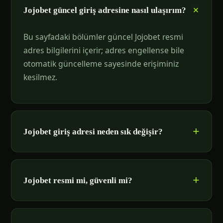
Jojobet güncel giriş adresine nasıl ulaşırım?
Bu sayfadaki bölümler güncel Jojobet resmi
adres bilgilerini içerir; adres engellense bile
otomatik güncelleme sayesinde erişiminiz
kesilmez.
Jojobet giriş adresi neden sık değişir?
Jojobet resmi mi, güvenli mi?