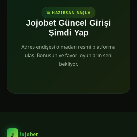
🚀 HAZIRSAN BAŞLA
Jojobet Güncel Girişi
Şimdi Yap
Adres endişesi olmadan resmi platforma
ulaş. Bonusun ve favori oyunların seni
bekliyor.
Jojobet
J