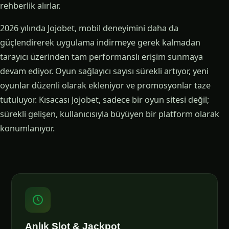
rehberlik alırlar.
2026 yılında Jojobet, mobil deneyimini daha da
güçlendirerek uygulama indirmeye gerek kalmadan
tarayıcı üzerinden tam performanslı erişim sunmaya
devam ediyor. Oyun sağlayıcı sayısı sürekli artıyor, yeni
oyunlar düzenli olarak ekleniyor ve promosyonlar taze
tutuluyor. Kısacası Jojobet, sadece bir oyun sitesi değil;
sürekli gelişen, kullanıcısıyla büyüyen bir platform olarak
konumlanıyor.
Anlık Slot & Jackpot