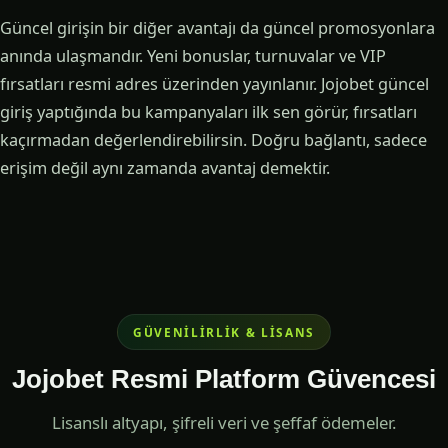
Güncel girişin bir diğer avantajı da güncel promosyonlara
anında ulaşmandır. Yeni bonuslar, turnuvalar ve VIP
fırsatları resmi adres üzerinden yayınlanır. Jojobet güncel
giriş yaptığında bu kampanyaları ilk sen görür, fırsatları
kaçırmadan değerlendirebilirsin. Doğru bağlantı, sadece
erişim değil aynı zamanda avantaj demektir.
GÜVENILIRLIK & LISANS
Jojobet Resmi Platform Güvencesi
Lisanslı altyapı, şifreli veri ve şeffaf ödemeler.