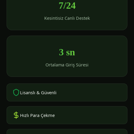
7/24
Kesintisiz Canlı Destek
3 sn
Ortalama Giriş Süresi
Lisanslı & Güvenli
Hızlı Para Çekme