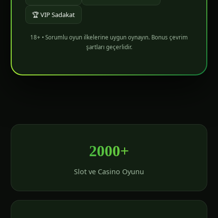
🏆 VIP Sadakat
18+ • Sorumlu oyun ilkelerine uygun oynayın. Bonus çevrim
şartları geçerlidir.
2000+
Slot ve Casino Oyunu