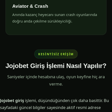
Aviator & Crash
Anında kazanç heyecanı sunan crash oyunlarında
doğru anda çekilme sürükleyiciliği.
KESINTISIZ ERIŞIM
Jojobet Giriş İşlemi Nasıl Yapılır?
Saniyeler içinde hesabına ulaş, oyun keyfine hiç ara
verme.
Jojobet giriş
işlemi, düşündüğünden çok daha basittir. Bu
sayfadaki güncel bilgiler sayesinde aktif resmi adrese