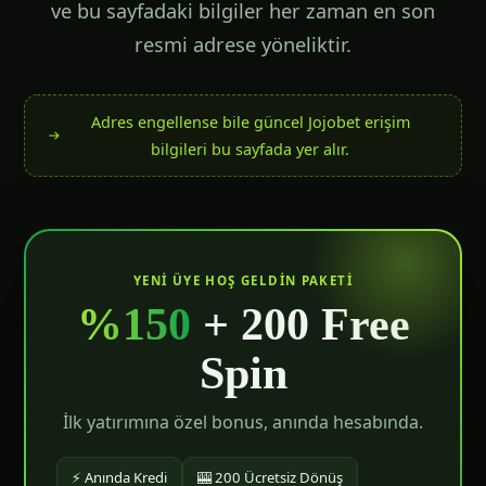
ve bu sayfadaki bilgiler her zaman en son
resmi adrese yöneliktir.
Adres engellense bile güncel Jojobet erişim
bilgileri bu sayfada yer alır.
YENI ÜYE HOŞ GELDIN PAKETI
%150
+ 200 Free
Spin
İlk yatırımına özel bonus, anında hesabında.
⚡ Anında Kredi
🎰 200 Ücretsiz Dönüş