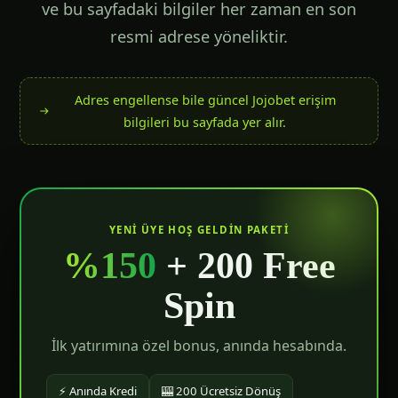
ve bu sayfadaki bilgiler her zaman en son
resmi adrese yöneliktir.
Adres engellense bile güncel Jojobet erişim
bilgileri bu sayfada yer alır.
YENI ÜYE HOŞ GELDIN PAKETI
%150
+ 200 Free
Spin
İlk yatırımına özel bonus, anında hesabında.
⚡ Anında Kredi
🎰 200 Ücretsiz Dönüş