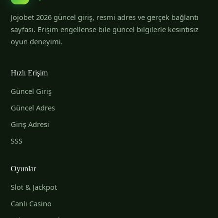
Jojobet 2026 güncel giriş, resmi adres ve gerçek bağlantı
sayfası. Erişim engellense bile güncel bilgilerle kesintisiz
oyun deneyimi.
Hızlı Erişim
Güncel Giriş
Güncel Adres
Giriş Adresi
SSS
Oyunlar
Slot & Jackpot
Canlı Casino