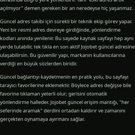
açılmıyor" demen gereken bir an neredeyse hiç yaşanmaz.
Güncel adres takibi için sürekli bir teknik ekip görev yapar.
Yeni bir resmi adres devreye girdiğinde, yönlendirme
kodları anında yenilenir. Bu sayede kaynak sayfayı hep aynı
yerde tutabilir, tek tıkla en son aktif Jojobet güncel adresine
ulaşabilirsin. Bu güvenilir yapı, markanın kullanıcılarına
verdiği en büyük sözlerden biridir.
Güncel bağlantıyı kaydetmenin en pratik yolu, bu sayfayı
tarayıcı favorilerine eklemektir. Böylece adres değişse bile
favorine tıklaman yeterli olur; gerisini otomatik
yönlendirme halleder. Jojobet güncel erişim mantığı, "her
seferinde aramak" derdini ortadan kaldırır ve zamanını
gerçekten oynamaya ayırmanı sağlar.