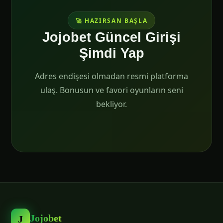
🚀 HAZIRSAN BAŞLA
Jojobet Güncel Girişi
Şimdi Yap
Adres endişesi olmadan resmi platforma
ulaş. Bonusun ve favori oyunların seni
bekliyor.
Jojobet
J