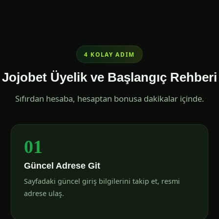
4 KOLAY ADIM
Jojobet Üyelik ve Başlangıç Rehberi
Sıfırdan hesaba, hesaptan bonusa dakikalar içinde.
01
Güncel Adrese Git
Sayfadaki güncel giriş bilgilerini takip et, resmi
adrese ulaş.