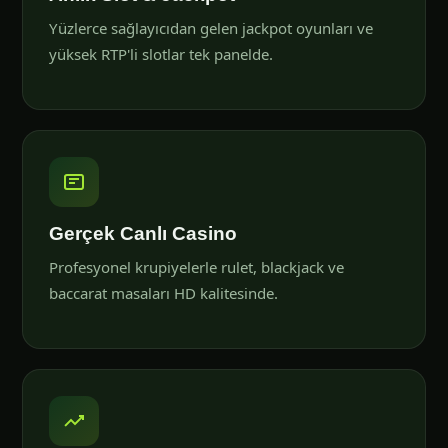
Yüzlerce sağlayıcıdan gelen jackpot oyunları ve
yüksek RTP'li slotlar tek panelde.
Gerçek Canlı Casino
Profesyonel krupiyelerle rulet, blackjack ve
baccarat masaları HD kalitesinde.