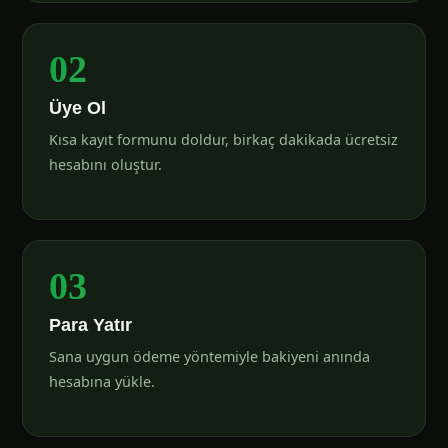
02
Üye Ol
Kısa kayıt formunu doldur, birkaç dakikada ücretsiz
hesabını oluştur.
03
Para Yatır
Sana uygun ödeme yöntemiyle bakiyeni anında
hesabına yükle.