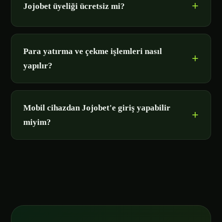
Jojobet üyeliği ücretsiz mi?
Para yatırma ve çekme işlemleri nasıl
yapılır?
Mobil cihazdan Jojobet'e giriş yapabilir
miyim?