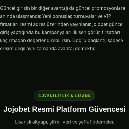
Güncel girişin bir diğer avantajı da güncel promosyonlara
anında ulaşmandır. Yeni bonuslar, turnuvalar ve VIP
fırsatları resmi adres üzerinden yayınlanır. Jojobet güncel
giriş yaptığında bu kampanyaları ilk sen görür, fırsatları
kaçırmadan değerlendirebilirsin. Doğru bağlantı, sadece
erişim değil aynı zamanda avantaj demektir.
GÜVENILIRLIK & LISANS
Jojobet Resmi Platform Güvencesi
Lisanslı altyapı, şifreli veri ve şeffaf ödemeler.