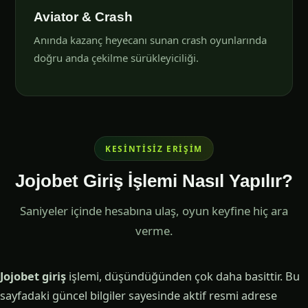
Aviator & Crash
Anında kazanç heyecanı sunan crash oyunlarında
doğru anda çekilme sürükleyiciliği.
KESINTISIZ ERIŞIM
Jojobet Giriş İşlemi Nasıl Yapılır?
Saniyeler içinde hesabına ulaş, oyun keyfine hiç ara
verme.
Jojobet giriş
işlemi, düşündüğünden çok daha basittir. Bu
sayfadaki güncel bilgiler sayesinde aktif resmi adrese