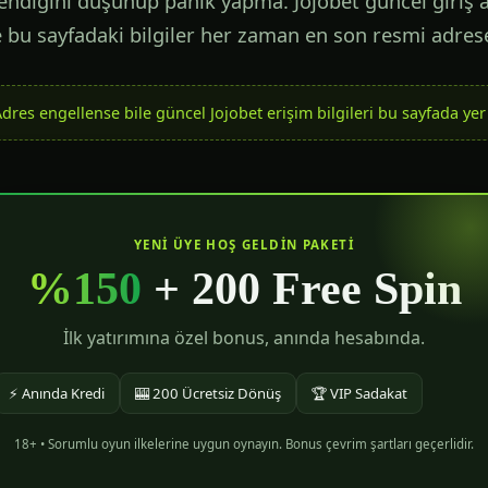
endiğini düşünüp panik yapma. Jojobet güncel giriş a
e bu sayfadaki bilgiler her zaman en son resmi adrese
dres engellense bile güncel Jojobet erişim bilgileri bu sayfada yer a
YENI ÜYE HOŞ GELDIN PAKETI
%150
+ 200 Free Spin
İlk yatırımına özel bonus, anında hesabında.
⚡ Anında Kredi
🎰 200 Ücretsiz Dönüş
🏆 VIP Sadakat
18+ • Sorumlu oyun ilkelerine uygun oynayın. Bonus çevrim şartları geçerlidir.