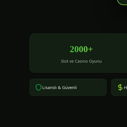
2000+
Slot ve Casino Oyunu
Lisanslı & Güvenli
H