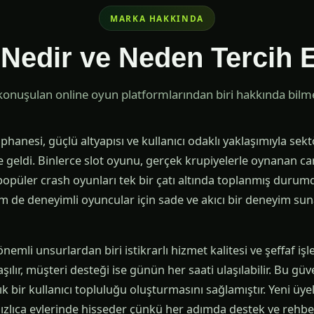
MARKA HAKKINDA
 Nedir ve Neden Tercih E
 konuşulan online oyun platformlarından biri hakkında bilm
phanesi, güçlü altyapısı ve kullanıcı odaklı yaklaşımıyla se
e geldi. Binlerce slot oyunu, gerçek krupiyelerle oynanan ca
i popüler crash oyunları tek bir çatı altında toplanmış duru
 de deneyimli oyuncular için sade ve akıcı bir deneyim sun
nemli unsurlardan biri istikrarlı hizmet kalitesi ve şeffaf işl
aşılır, müşteri desteği ise günün her saati ulaşılabilir. Bu 
ık bir kullanıcı topluluğu oluşturmasını sağlamıştır. Yeni üy
hızlıca evlerinde hisseder çünkü her adımda destek ve rehberl