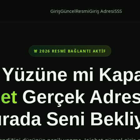
Giriş
Güncel
Resmi
Giriş Adresi
SSS
🚨 2026 RESMI BAĞLANTI AKTIF
 Yüzüne mi Kap
et
Gerçek Adres
rada Seni Bekli