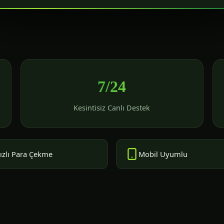
7/24
Kesintisiz Canlı Destek
ızlı Para Çekme
Mobil Uyumlu