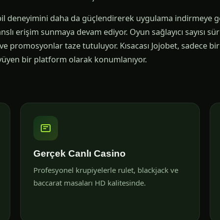
obil deneyimini daha da güçlendirerek uygulama indirmeye g
lı erişim sunmaya devam ediyor. Oyun sağlayıcı sayısı sürek
ve promosyonlar taze tutuluyor. Kısacası Jojobet, sadece bir 
büyüyen bir platform olarak konumlanıyor.
Gerçek Canlı Casino
Profesyonel krupiyelerle rulet, blackjack ve
baccarat masaları HD kalitesinde.