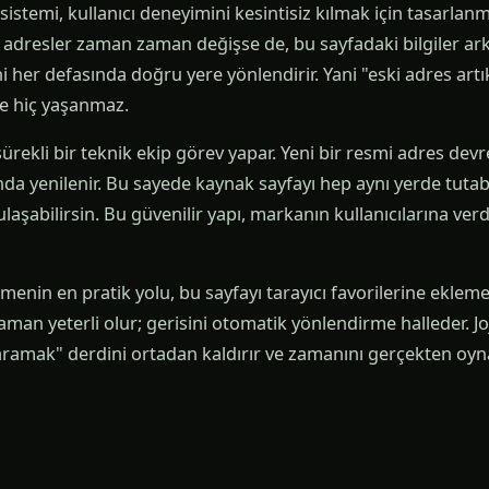
sistemi, kullanıcı deneyimini kesintisiz kılmak için tasarlanmı
 adresler zaman zaman değişse de, bu sayfadaki bilgiler ar
ni her defasında doğru yere yönlendirir. Yani "eski adres ar
e hiç yaşanmaz.
sürekli bir teknik ekip görev yapar. Yeni bir resmi adres devr
a yenilenir. Bu sayede kaynak sayfayı hep aynı yerde tutabili
laşabilirsin. Bu güvenilir yapı, markanın kullanıcılarına ve
enin en pratik yolu, bu sayfayı tarayıcı favorilerine ekleme
laman yeterli olur; gerisini otomatik yönlendirme halleder. J
aramak" derdini ortadan kaldırır ve zamanını gerçekten oyn