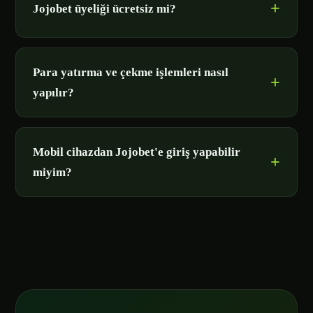
Jojobet üyeliği ücretsiz mi?
Para yatırma ve çekme işlemleri nasıl
yapılır?
Mobil cihazdan Jojobet'e giriş yapabilir
miyim?