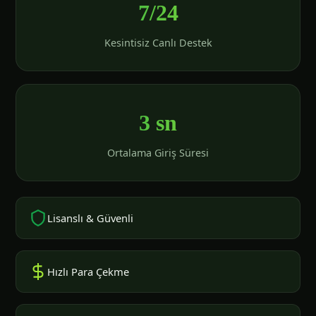
7/24
Kesintisiz Canlı Destek
3 sn
Ortalama Giriş Süresi
Lisanslı & Güvenli
Hızlı Para Çekme