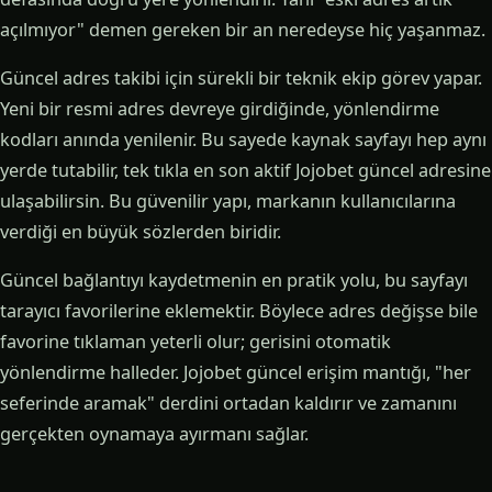
açılmıyor" demen gereken bir an neredeyse hiç yaşanmaz.
Güncel adres takibi için sürekli bir teknik ekip görev yapar.
Yeni bir resmi adres devreye girdiğinde, yönlendirme
kodları anında yenilenir. Bu sayede kaynak sayfayı hep aynı
yerde tutabilir, tek tıkla en son aktif Jojobet güncel adresine
ulaşabilirsin. Bu güvenilir yapı, markanın kullanıcılarına
verdiği en büyük sözlerden biridir.
Güncel bağlantıyı kaydetmenin en pratik yolu, bu sayfayı
tarayıcı favorilerine eklemektir. Böylece adres değişse bile
favorine tıklaman yeterli olur; gerisini otomatik
yönlendirme halleder. Jojobet güncel erişim mantığı, "her
seferinde aramak" derdini ortadan kaldırır ve zamanını
gerçekten oynamaya ayırmanı sağlar.