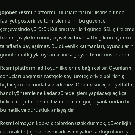
Jojobet resmi
platformu, uluslararası bir lisans altında
faaliyet gösterir ve tüm işlemlerini bu güvence
çerçevesinde yürütür. Kullanıcı verileri güncel SSL şifreleme
teknolojisiyle korunur; kişisel ve finansal bilgilerin üçüncü
taraflarla paylaşılmaz. Bu güvenlik katmanları, oyuncuların
gönül rahatlığıyla oynamasını sağlayan temel unsurlardır.
Resmi platform, adil oyun ilkelerine bağlı çalışır. Oyunların
sonuçları bağımsız rastgele sayı üreteçleriyle belirlenir,
hiçbir şekilde müdahale edilmez. Ödeme süreçleri şeffaftır;
hangi yöntemle ne kadar sürede işlem yapılacağı açıkça
belirtilir. Jojobet resmi hizmetinin en güçlü yanlarından biri,
bu netlik ve dürüstlük anlayışıdır.
Resmi olmayan kopya sitelerden uzak durmak, güvenliğin
ilk kuralıdır. Jojobet resmi adresine yalnızca doğrulanmış