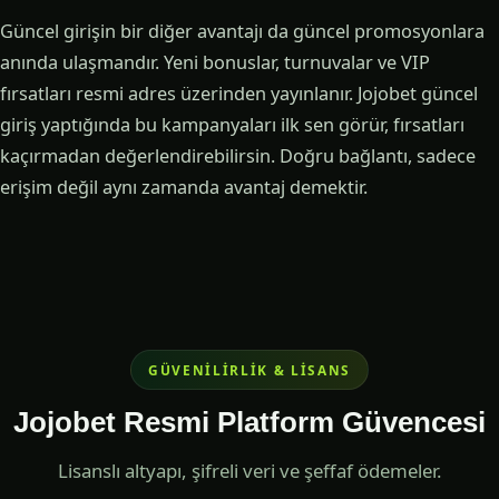
Güncel girişin bir diğer avantajı da güncel promosyonlara
anında ulaşmandır. Yeni bonuslar, turnuvalar ve VIP
fırsatları resmi adres üzerinden yayınlanır. Jojobet güncel
giriş yaptığında bu kampanyaları ilk sen görür, fırsatları
kaçırmadan değerlendirebilirsin. Doğru bağlantı, sadece
erişim değil aynı zamanda avantaj demektir.
GÜVENILIRLIK & LISANS
Jojobet Resmi Platform Güvencesi
Lisanslı altyapı, şifreli veri ve şeffaf ödemeler.