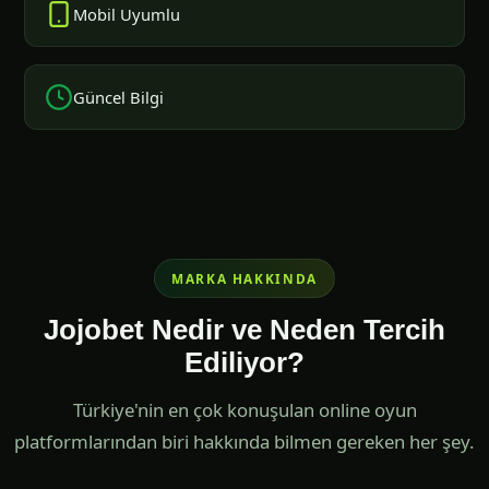
Mobil Uyumlu
Güncel Bilgi
MARKA HAKKINDA
Jojobet Nedir ve Neden Tercih
Ediliyor?
Türkiye'nin en çok konuşulan online oyun
platformlarından biri hakkında bilmen gereken her şey.