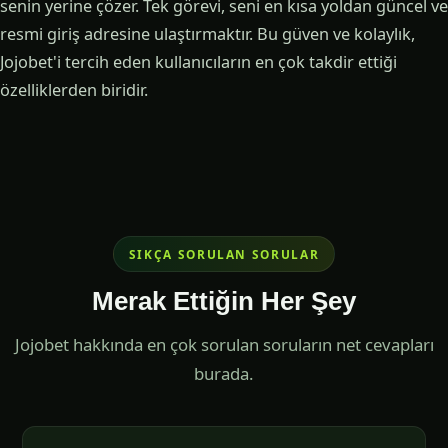
senin yerine çözer. Tek görevi, seni en kısa yoldan güncel ve
resmi giriş adresine ulaştırmaktır. Bu güven ve kolaylık,
Jojobet'i tercih eden kullanıcıların en çok takdir ettiği
özelliklerden biridir.
SIKÇA SORULAN SORULAR
Merak Ettiğin Her Şey
Jojobet hakkında en çok sorulan soruların net cevapları
burada.