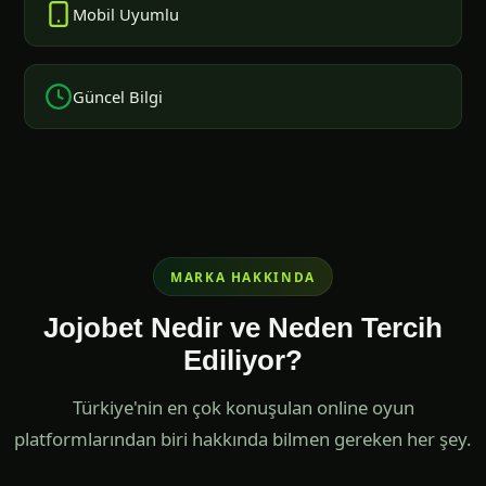
Mobil Uyumlu
Güncel Bilgi
MARKA HAKKINDA
Jojobet Nedir ve Neden Tercih
Ediliyor?
Türkiye'nin en çok konuşulan online oyun
platformlarından biri hakkında bilmen gereken her şey.