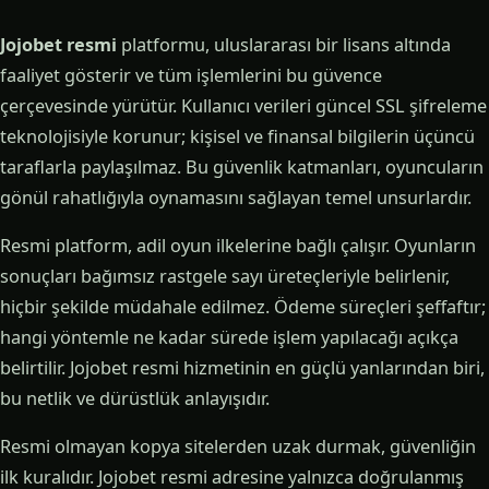
Jojobet resmi
platformu, uluslararası bir lisans altında
faaliyet gösterir ve tüm işlemlerini bu güvence
çerçevesinde yürütür. Kullanıcı verileri güncel SSL şifreleme
teknolojisiyle korunur; kişisel ve finansal bilgilerin üçüncü
taraflarla paylaşılmaz. Bu güvenlik katmanları, oyuncuların
gönül rahatlığıyla oynamasını sağlayan temel unsurlardır.
Resmi platform, adil oyun ilkelerine bağlı çalışır. Oyunların
sonuçları bağımsız rastgele sayı üreteçleriyle belirlenir,
hiçbir şekilde müdahale edilmez. Ödeme süreçleri şeffaftır;
hangi yöntemle ne kadar sürede işlem yapılacağı açıkça
belirtilir. Jojobet resmi hizmetinin en güçlü yanlarından biri,
bu netlik ve dürüstlük anlayışıdır.
Resmi olmayan kopya sitelerden uzak durmak, güvenliğin
ilk kuralıdır. Jojobet resmi adresine yalnızca doğrulanmış