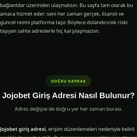
bağlantılar üzerinden ulaşmalısın. Bu sayfa tam olarak bu
amaca hizmet eder: seni her zaman gerçek, lisanslı ve
güncel resmi platforma taşır. Böylece dolandırıcılık riski
taşıyan sahte adreslerle hiç karşılaşmazsın.
DOĞRU KAYNAK
Jojobet Giriş Adresi Nasıl Bulunur?
Adres değişse de doğru yer her zaman burası.
Jojobet giriş adresi
, erişim düzenlemeleri nedeniyle belirli