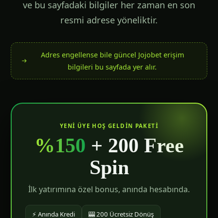
ve bu sayfadaki bilgiler her zaman en son
resmi adrese yöneliktir.
Adres engellense bile güncel Jojobet erişim
bilgileri bu sayfada yer alır.
YENI ÜYE HOŞ GELDIN PAKETI
%150
+ 200 Free
Spin
İlk yatırımına özel bonus, anında hesabında.
⚡ Anında Kredi
🎰 200 Ücretsiz Dönüş