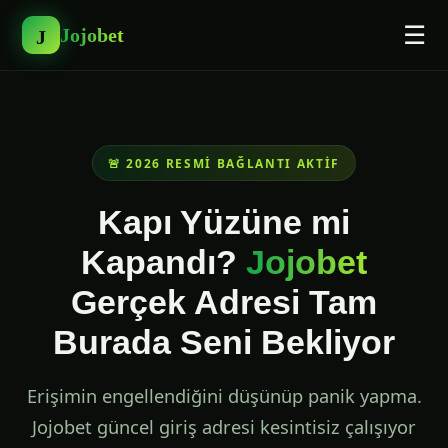
☰
Jojobet
J
🚨 2026 RESMI BAĞLANTI AKTIF
Kapı Yüzüne mi
Kapandı?
Jojobet
Gerçek Adresi Tam
Burada Seni Bekliyor
Erişimin engellendiğini düşünüp panik yapma.
Jojobet güncel giriş adresi kesintisiz çalışıyor