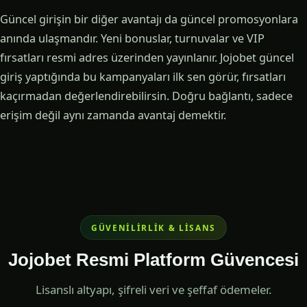
Güncel girişin bir diğer avantajı da güncel promosyonlara
anında ulaşmandır. Yeni bonuslar, turnuvalar ve VIP
fırsatları resmi adres üzerinden yayınlanır. Jojobet güncel
giriş yaptığında bu kampanyaları ilk sen görür, fırsatları
kaçırmadan değerlendirebilirsin. Doğru bağlantı, sadece
erişim değil aynı zamanda avantaj demektir.
GÜVENILIRLIK & LISANS
Jojobet Resmi Platform Güvencesi
Lisanslı altyapı, şifreli veri ve şeffaf ödemeler.