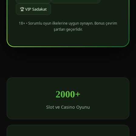
🏆 VIP Sadakat
18+ • Sorumlu oyun ilkelerine uygun oynayın. Bonus çevrim
şartları geçerlidir.
2000+
Slot ve Casino Oyunu