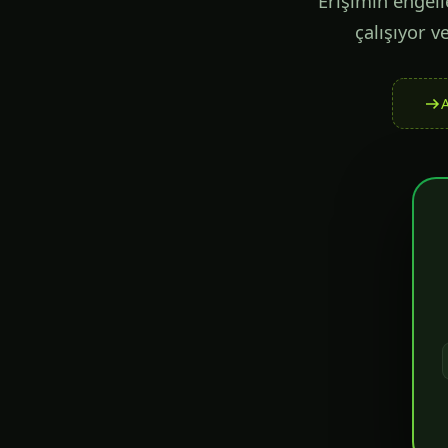
Erişimin engell
çalışıyor v
A