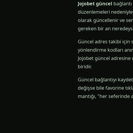
Jojobet güncel
bağlantı 
düzenlemeleri nedeniyle
olarak güncellenir ve se
gereken bir an neredeys
Güncel adres takibi için 
yönlendirme kodları anınd
Jojobet güncel adresine u
biridir.
Güncel bağlantıyı kaydetm
değişse bile favorine tık
mantığı, "her seferinde 