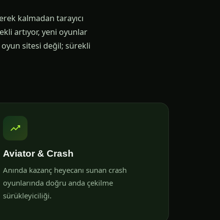
erek kalmadan tarayıcı
li artıyor, yeni oyunlar
oyun sitesi değil; sürekli
Aviator & Crash
Anında kazanç heyecanı sunan crash
oyunlarında doğru anda çekilme
sürükleyiciliği.