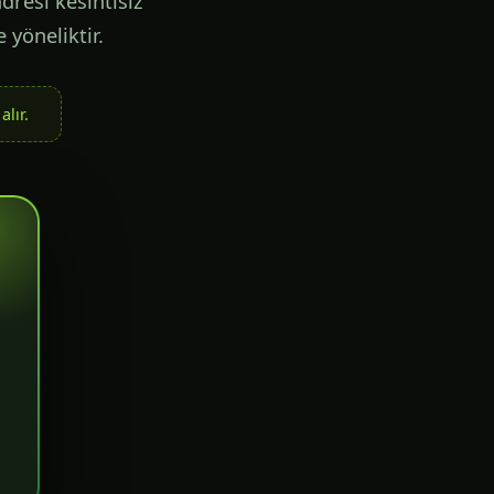
dresi kesintisiz
 yöneliktir.
lır.