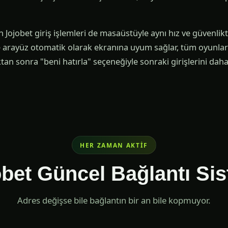
 Jojobet giriş işlemleri de masaüstüyle aynı hız ve güvenlikt
 arayüz otomatik olarak ekranına uyum sağlar, tüm oyunlar
tıktan sonra "beni hatırla" seçeneğiyle sonraki girişlerini daha
HER ZAMAN AKTIF
bet Güncel Bağlantı Si
Adres değişse bile bağlantın bir an bile kopmuyor.