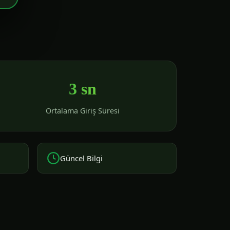
3 sn
Ortalama Giriş Süresi
Güncel Bilgi