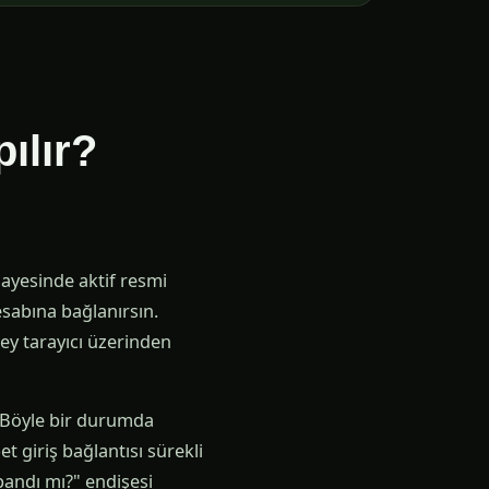
ılır?
.
sayesinde aktif resmi
hesabına bağlanırsın.
ey tarayıcı üzerinden
r. Böyle bir durumda
t giriş bağlantısı sürekli
pandı mı?" endişesi