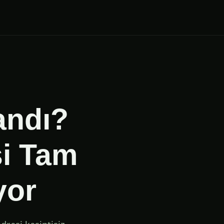
andı?
i Tam
yor