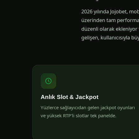
2026 yılında Jojobet, m
üzerinden tam performans
düzenli olarak ekleniyor 
gelişen, kullanıcısıyla 
Anlık Slot & Jackpot
Yüzlerce sağlayıcıdan gelen jackpot oyunları
ve yüksek RTP'li slotlar tek panelde.