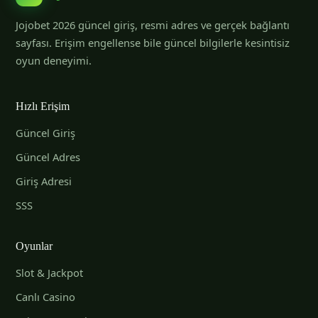
Jojobet 2026 güncel giriş, resmi adres ve gerçek bağlantı
sayfası. Erişim engellense bile güncel bilgilerle kesintisiz
oyun deneyimi.
Hızlı Erişim
Güncel Giriş
Güncel Adres
Giriş Adresi
SSS
Oyunlar
Slot & Jackpot
Canlı Casino