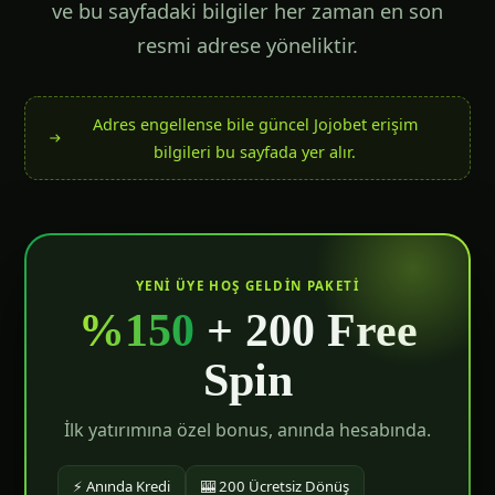
ve bu sayfadaki bilgiler her zaman en son
resmi adrese yöneliktir.
Adres engellense bile güncel Jojobet erişim
bilgileri bu sayfada yer alır.
YENI ÜYE HOŞ GELDIN PAKETI
%150
+ 200 Free
Spin
İlk yatırımına özel bonus, anında hesabında.
⚡ Anında Kredi
🎰 200 Ücretsiz Dönüş