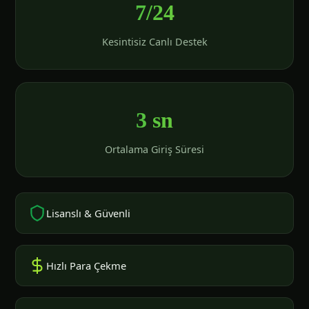
7/24
Kesintisiz Canlı Destek
3 sn
Ortalama Giriş Süresi
Lisanslı & Güvenli
Hızlı Para Çekme