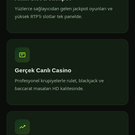
Yüzlerce sağlayıcıdan gelen jackpot oyunları ve
yüksek RTP'li slotlar tek panelde.
Gerçek Canlı Casino
Profesyonel krupiyelerle rulet, blackjack ve
baccarat masaları HD kalitesinde.