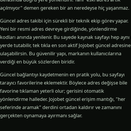
açılmıyor" demen gereken bir an neredeyse hiç yaşanmaz.
Güncel adres takibi için sürekli bir teknik ekip görev yapar.
Yeni bir resmi adres devreye girdiğinde, yönlendirme
kodları anında yenilenir. Bu sayede kaynak sayfayı hep aynı
yerde tutabilir, tek tıkla en son aktif Jojobet güncel adresine
ulaşabilirsin. Bu güvenilir yapı, markanın kullanıcılarına
verdiği en büyük sözlerden biridir.
Güncel bağlantıyı kaydetmenin en pratik yolu, bu sayfayı
tarayıcı favorilerine eklemektir. Böylece adres değişse bile
favorine tıklaman yeterli olur; gerisini otomatik
yönlendirme halleder. Jojobet güncel erişim mantığı, "her
seferinde aramak" derdini ortadan kaldırır ve zamanını
gerçekten oynamaya ayırmanı sağlar.