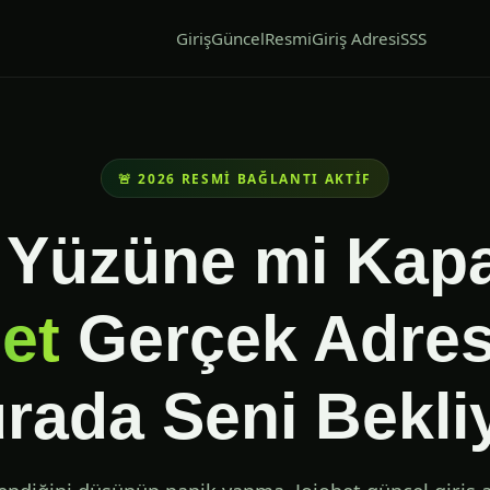
Giriş
Güncel
Resmi
Giriş Adresi
SSS
🚨 2026 RESMI BAĞLANTI AKTIF
 Yüzüne mi Kap
et
Gerçek Adres
rada Seni Bekli