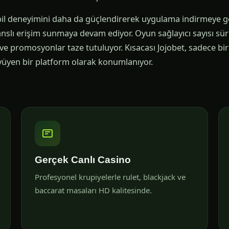
obil deneyimini daha da güçlendirerek uygulama indirmeye g
lı erişim sunmaya devam ediyor. Oyun sağlayıcı sayısı sürek
ve promosyonlar taze tutuluyor. Kısacası Jojobet, sadece bir 
büyüyen bir platform olarak konumlanıyor.
Gerçek Canlı Casino
Profesyonel krupiyelerle rulet, blackjack ve
baccarat masaları HD kalitesinde.