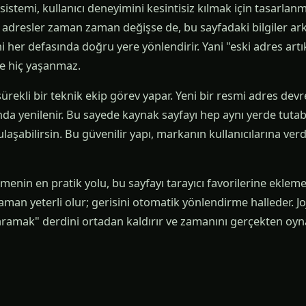
sistemi, kullanıcı deneyimini kesintisiz kılmak için tasarlanmı
 adresler zaman zaman değişse de, bu sayfadaki bilgiler ar
ni her defasında doğru yere yönlendirir. Yani "eski adres ar
e hiç yaşanmaz.
sürekli bir teknik ekip görev yapar. Yeni bir resmi adres devr
a yenilenir. Bu sayede kaynak sayfayı hep aynı yerde tutabili
laşabilirsin. Bu güvenilir yapı, markanın kullanıcılarına ve
enin en pratik yolu, bu sayfayı tarayıcı favorilerine ekleme
laman yeterli olur; gerisini otomatik yönlendirme halleder. J
aramak" derdini ortadan kaldırır ve zamanını gerçekten oyn