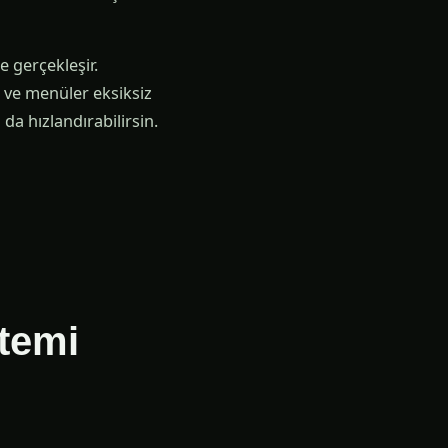
e gerçekleşir.
 ve menüler eksiksiz
 da hızlandırabilirsin.
stemi