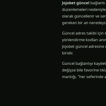
Jojobet güncel
bağlantı 
düzenlemeleri nedeniyle
olarak güncellenir ve se
gereken bir an neredeys
Güncel adres takibi için 
yönlendirme kodları anınd
Jojobet güncel adresine u
biridir.
Güncel bağlantıyı kaydetm
değişse bile favorine tık
mantığı, "her seferinde 