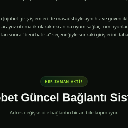
 Jojobet giriş işlemleri de masaüstüyle aynı hız ve güvenlikt
 arayüz otomatik olarak ekranına uyum sağlar, tüm oyunlar
tıktan sonra "beni hatırla" seçeneğiyle sonraki girişlerini daha
HER ZAMAN AKTIF
bet Güncel Bağlantı Si
Adres değişse bile bağlantın bir an bile kopmuyor.