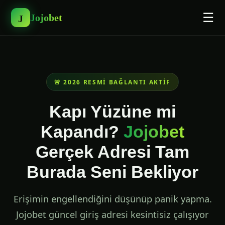
☰
Jojobet
J
🚨 2026 RESMI BAĞLANTI AKTIF
Kapı Yüzüne mi
Kapandı?
Jojobet
Gerçek Adresi Tam
Burada Seni Bekliyor
Erişimin engellendiğini düşünüp panik yapma.
Jojobet güncel giriş adresi kesintisiz çalışıyor