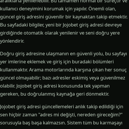
aralıklarla yenilenebilir. Bu tamamen normal bir süreçtir ve
kullanıcı deneyimini korumak için yapılır. Önemli olan,
güncel giriş adresini güvenilir bir kaynaktan takip etmektir.
Bu sayfadaki bilgiler, yeni bir Jojobet giriş adresi devreye
girdiğinde otomatik olarak yenilenir ve seni doğru yere
yönlendirir.
Doğru giriş adresine ulaşmanın en güvenli yolu, bu sayfayı
yer imlerine eklemek ve giriş için buradaki bölümleri
kullanmaktır. Arama motorlarında karşına çıkan her sonuç
güncel olmayabilir; bazı adresler eskimiş veya güvenilmez
olabilir. Jojobet giriş adresi konusunda tek yapman
gereken, bu doğrulanmış kaynağa geri dönmektir.
Jojobet giriş adresi güncellemeleri anlık takip edildiği için
sen hiçbir zaman "adres mi değişti, nereden gireceğim?"
sorusuyla baş başa kalmazsın. Sistem tüm bu karmaşayı