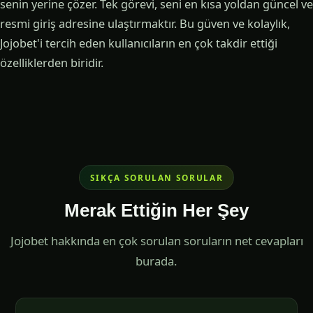
senin yerine çözer. Tek görevi, seni en kısa yoldan güncel ve
resmi giriş adresine ulaştırmaktır. Bu güven ve kolaylık,
Jojobet'i tercih eden kullanıcıların en çok takdir ettiği
özelliklerden biridir.
SIKÇA SORULAN SORULAR
Merak Ettiğin Her Şey
Jojobet hakkında en çok sorulan soruların net cevapları
burada.