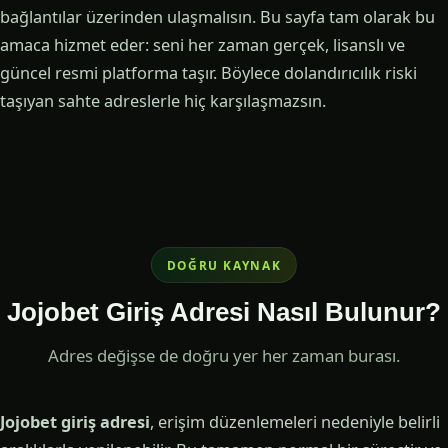
bağlantılar üzerinden ulaşmalısın. Bu sayfa tam olarak bu
amaca hizmet eder: seni her zaman gerçek, lisanslı ve
güncel resmi platforma taşır. Böylece dolandırıcılık riski
taşıyan sahte adreslerle hiç karşılaşmazsın.
DOĞRU KAYNAK
Jojobet Giriş Adresi Nasıl Bulunur?
Adres değişse de doğru yer her zaman burası.
Jojobet giriş adresi
, erişim düzenlemeleri nedeniyle belirli