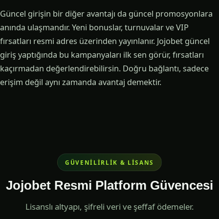
Güncel girişin bir diğer avantajı da güncel promosyonlara
anında ulaşmandır. Yeni bonuslar, turnuvalar ve VIP
fırsatları resmi adres üzerinden yayınlanır. Jojobet güncel
giriş yaptığında bu kampanyaları ilk sen görür, fırsatları
kaçırmadan değerlendirebilirsin. Doğru bağlantı, sadece
erişim değil aynı zamanda avantaj demektir.
GÜVENILIRLIK & LISANS
Jojobet Resmi Platform Güvencesi
Lisanslı altyapı, şifreli veri ve şeffaf ödemeler.