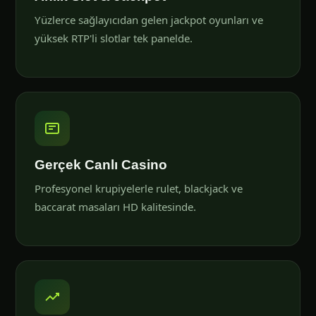
Yüzlerce sağlayıcıdan gelen jackpot oyunları ve
yüksek RTP'li slotlar tek panelde.
Gerçek Canlı Casino
Profesyonel krupiyelerle rulet, blackjack ve
baccarat masaları HD kalitesinde.