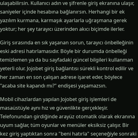
ulaşabilirsin. Kullanıcı adın ve şifrenle giriş ekranına ulaşır,
saniyeler içinde hesabına bağlanırsın. Herhangi bir ek
yazılım kurmana, karmaşık ayarlarla uğraşmana gerek
yoktur; her şey tarayıcı üzerinden akıcı biçimde ilerler.
Giriş sırasında en sık yaşanan sorun, tarayıcı önbelleğinin
eski adresi hatırlamasıdır. Böyle bir durumda önbelleği
temizlemen ya da bu sayfadaki güncel bilgileri kullanman
yeterli olur. Jojobet giriş bağlantısı sürekli kontrol edilir ve
her zaman en son çalışan adrese işaret eder, böylece
"acaba site kapandı mı?" endişesi yaşamazsın.
Mobil cihazlardan yapılan Jojobet giriş işlemleri de
masaüstüyle aynı hız ve güvenlikte gerçekleşir.
Telefonundan girdiğinde arayüz otomatik olarak ekranına
uyum sağlar, tüm oyunlar ve menüler eksiksiz çalışır. Bir
kez giriş yaptıktan sonra "beni hatırla" seçeneğiyle sonraki