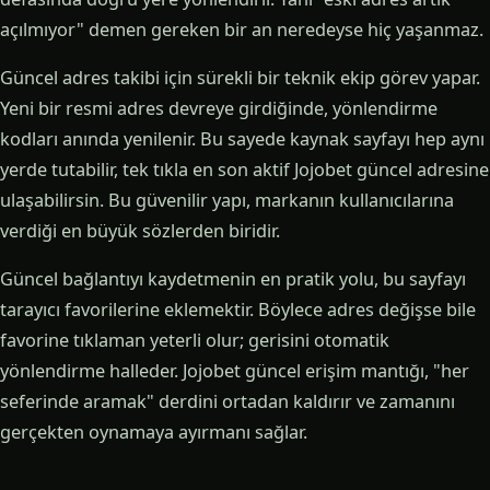
açılmıyor" demen gereken bir an neredeyse hiç yaşanmaz.
Güncel adres takibi için sürekli bir teknik ekip görev yapar.
Yeni bir resmi adres devreye girdiğinde, yönlendirme
kodları anında yenilenir. Bu sayede kaynak sayfayı hep aynı
yerde tutabilir, tek tıkla en son aktif Jojobet güncel adresine
ulaşabilirsin. Bu güvenilir yapı, markanın kullanıcılarına
verdiği en büyük sözlerden biridir.
Güncel bağlantıyı kaydetmenin en pratik yolu, bu sayfayı
tarayıcı favorilerine eklemektir. Böylece adres değişse bile
favorine tıklaman yeterli olur; gerisini otomatik
yönlendirme halleder. Jojobet güncel erişim mantığı, "her
seferinde aramak" derdini ortadan kaldırır ve zamanını
gerçekten oynamaya ayırmanı sağlar.