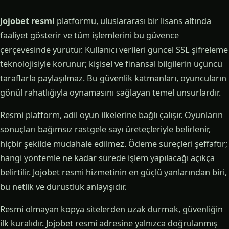
Jojobet resmi
platformu, uluslararası bir lisans altında
faaliyet gösterir ve tüm işlemlerini bu güvence
çerçevesinde yürütür. Kullanıcı verileri güncel SSL şifreleme
teknolojisiyle korunur; kişisel ve finansal bilgilerin üçüncü
taraflarla paylaşılmaz. Bu güvenlik katmanları, oyuncuların
gönül rahatlığıyla oynamasını sağlayan temel unsurlardır.
Resmi platform, adil oyun ilkelerine bağlı çalışır. Oyunların
sonuçları bağımsız rastgele sayı üreteçleriyle belirlenir,
hiçbir şekilde müdahale edilmez. Ödeme süreçleri şeffaftır;
hangi yöntemle ne kadar sürede işlem yapılacağı açıkça
belirtilir. Jojobet resmi hizmetinin en güçlü yanlarından biri,
bu netlik ve dürüstlük anlayışıdır.
Resmi olmayan kopya sitelerden uzak durmak, güvenliğin
ilk kuralıdır. Jojobet resmi adresine yalnızca doğrulanmış