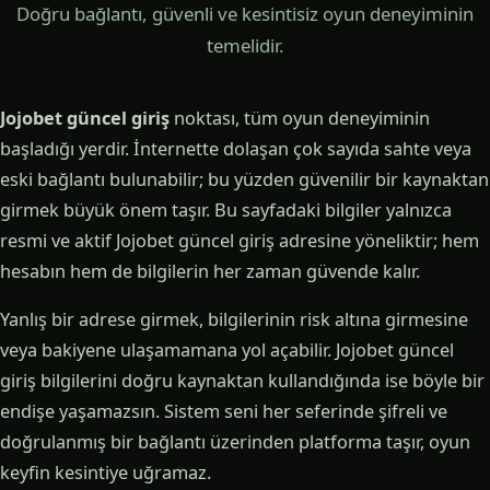
Doğru bağlantı, güvenli ve kesintisiz oyun deneyiminin
temelidir.
Jojobet güncel giriş
noktası, tüm oyun deneyiminin
başladığı yerdir. İnternette dolaşan çok sayıda sahte veya
eski bağlantı bulunabilir; bu yüzden güvenilir bir kaynaktan
girmek büyük önem taşır. Bu sayfadaki bilgiler yalnızca
resmi ve aktif Jojobet güncel giriş adresine yöneliktir; hem
hesabın hem de bilgilerin her zaman güvende kalır.
Yanlış bir adrese girmek, bilgilerinin risk altına girmesine
veya bakiyene ulaşamamana yol açabilir. Jojobet güncel
giriş bilgilerini doğru kaynaktan kullandığında ise böyle bir
endişe yaşamazsın. Sistem seni her seferinde şifreli ve
doğrulanmış bir bağlantı üzerinden platforma taşır, oyun
keyfin kesintiye uğramaz.