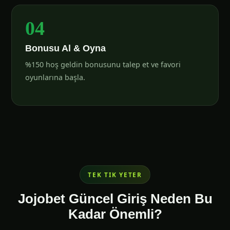
04
Bonusu Al & Oyna
%150 hoş geldin bonusunu talep et ve favori
oyunlarına başla.
TEK TIK YETER
Jojobet Güncel Giriş Neden Bu
Kadar Önemli?