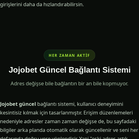
girişlerini daha da hızlandırabilirsin.
HER ZAMAN AKTIF
Jojobet Güncel Bağlantı Sistemi
Adres değişse bile bağlantın bir an bile kopmuyor.
Jojobet güncel
bağlantı sistemi, kullanıcı deneyimini
kesintisiz kılmak için tasarlanmıştır. Erişim düzenlemeleri
nedeniyle adresler zaman zaman değişse de, bu sayfadaki
bilgiler arka planda otomatik olarak güncellenir ve seni her
defasında doğru yere yönlendirir. Yani "eski adres artık