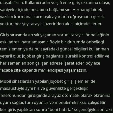
ulaşabilirsin. Kullanıcı adın ve şifrenle giriş ekranına ulaşır,
saniyeler içinde hesabına bağlanırsın. Herhangi bir ek
yazılım kurmana, karmaşık ayarlarla uğraşmana gerek
yoktur; her şey tarayıcı üzerinden akıcı biçimde ilerler.
Giriş sırasında en sık yaşanan sorun, tarayıcı önbelleğinin
eski adresi hatırlamasıdır. Böyle bir durumda önbelleği
temizlemen ya da bu sayfadaki güncel bilgileri kullanman
yeterli olur. Jojobet giriş bağlantısı sürekli kontrol edilir ve
her zaman en son çalışan adrese işaret eder, böylece
"acaba site kapandı mı?" endişesi yaşamazsın.
Mobil cihazlardan yapılan Jojobet giriş işlemleri de
masaüstüyle aynı hız ve güvenlikte gerçekleşir.
Telefonundan girdiğinde arayüz otomatik olarak ekranına
uyum sağlar, tüm oyunlar ve menüler eksiksiz çalışır. Bir
kez giriş yaptıktan sonra "beni hatırla" seçeneğiyle sonraki