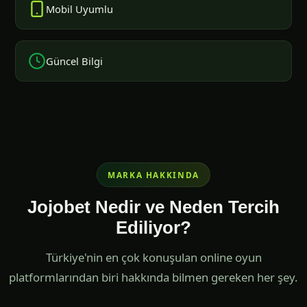
Mobil Uyumlu
Güncel Bilgi
MARKA HAKKINDA
Jojobet Nedir ve Neden Tercih
Ediliyor?
Türkiye'nin en çok konuşulan online oyun
platformlarından biri hakkında bilmen gereken her şey.