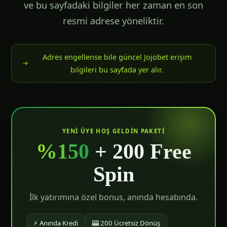
ve bu sayfadaki bilgiler her zaman en son
resmi adrese yöneliktir.
Adres engellense bile güncel Jojobet erişim
bilgileri bu sayfada yer alır.
YENI ÜYE HOŞ GELDIN PAKETI
%150
+ 200 Free
Spin
İlk yatırımına özel bonus, anında hesabında.
⚡ Anında Kredi
🎰 200 Ücretsiz Dönüş