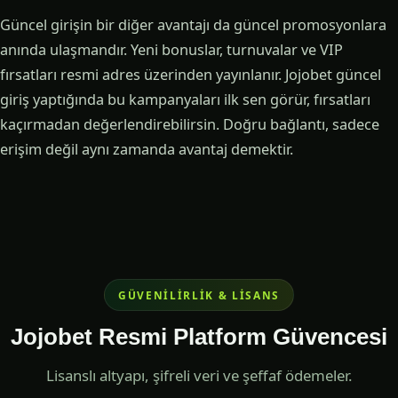
Güncel girişin bir diğer avantajı da güncel promosyonlara
anında ulaşmandır. Yeni bonuslar, turnuvalar ve VIP
fırsatları resmi adres üzerinden yayınlanır. Jojobet güncel
giriş yaptığında bu kampanyaları ilk sen görür, fırsatları
kaçırmadan değerlendirebilirsin. Doğru bağlantı, sadece
erişim değil aynı zamanda avantaj demektir.
GÜVENILIRLIK & LISANS
Jojobet Resmi Platform Güvencesi
Lisanslı altyapı, şifreli veri ve şeffaf ödemeler.