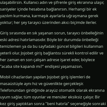
ulaşabilirsin. Kullanıcı adın ve şifrenle giriş ekranına ulaşır,
saniyeler içinde hesabına bağlanırsın. Herhangi bir ek
yazılım kurmana, karmaşık ayarlarla uğraşmana gerek
yoktur; her şey tarayıcı üzerinden akıcı biçimde ilerler.
Giriş sırasında en sık yaşanan sorun, tarayıcı önbelleğinin
eski adresi hatırlamasıdır. Böyle bir durumda önbelleği
temizlemen ya da bu sayfadaki güncel bilgileri kullanman
yeterli olur. Jojobet giriş bağlantısı sürekli kontrol edilir ve
her zaman en son çalışan adrese işaret eder, böylece
"acaba site kapandı mı?" endişesi yaşamazsın.
Mobil cihazlardan yapılan Jojobet giriş işlemleri de
masaüstüyle aynı hız ve güvenlikte gerçekleşir.
Telefonundan girdiğinde arayüz otomatik olarak ekranına
uyum sağlar, tüm oyunlar ve menüler eksiksiz çalışır. Bir
kez giriş yaptıktan sonra "beni hatırla" seçeneğiyle sonraki