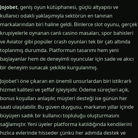
Jojobet
, geniş oyun kütüphanesi, güçlü altyapısı ve
kullanıcı odaklı yaklaşımıyla sektörün en tanınan
markalarından biri haline geldi. Binlerce slot oyunu, gerçek
krupiyelerle oynanan canlı casino masaları, spor bahisleri
ve Aviator gibi popüler crash oyunları tek bir çatı altında
toplanmış durumda. Platformun tasarımı hem yeni
başlayanlar hem de deneyimli oyuncular için sade ve akıcı
bir deneyim sunacak şekilde kurgulanmış.
Jojobet'i öne çıkaran en önemli unsurlardan biri istikrarlı
hizmet kalitesi ve şeffaf işleyişidir. Ödeme süreçleri açık,
bonus koşulları anlaşılır, müşteri desteği ise günün her
saati ulaşılabilir. Bu güven duygusu, markanın yıllar içinde
büyüyen sadık bir kullanıcı topluluğu oluşturmasını
sağlamıştır. Yeni üyeler platforma katıldığında kendilerini
hızlıca evlerinde hisseder çünkü her adımda destek ve