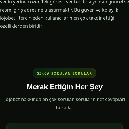
senin yerine çözer. Tek görevi, seni en kısa yoldan güncel ve
resmi giriş adresine ulaştırmaktır. Bu güven ve kolaylık,
Jojobet'i tercih eden kullanıcıların en çok takdir ettiği
özelliklerden biridir.
SIKÇA SORULAN SORULAR
Merak Ettiğin Her Şey
Jojobet hakkında en çok sorulan soruların net cevapları
burada.