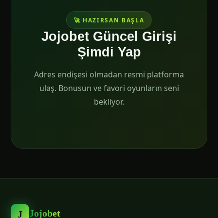
🚀 HAZIRSAN BAŞLA
Jojobet Güncel Girişi
Şimdi Yap
Adres endişesi olmadan resmi platforma
ulaş. Bonusun ve favori oyunların seni
bekliyor.
Jojobet
J