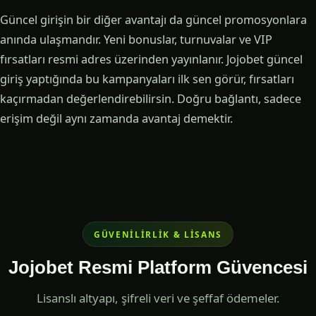
Güncel girişin bir diğer avantajı da güncel promosyonlara
anında ulaşmandır. Yeni bonuslar, turnuvalar ve VIP
fırsatları resmi adres üzerinden yayınlanır. Jojobet güncel
giriş yaptığında bu kampanyaları ilk sen görür, fırsatları
kaçırmadan değerlendirebilirsin. Doğru bağlantı, sadece
erişim değil aynı zamanda avantaj demektir.
GÜVENILIRLIK & LISANS
Jojobet Resmi Platform Güvencesi
Lisanslı altyapı, şifreli veri ve şeffaf ödemeler.