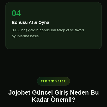
04
Bonusu Al & Oyna
%150 hoş geldin bonusunu talep et ve favori
oyunlarına başla.
TEK TIK YETER
Jojobet Güncel Giriş Neden Bu
Kadar Önemli?