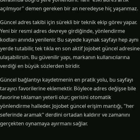
açılmıyor" demen gereken bir an neredeyse hiç yaşanmaz.
Güncel adres takibi için sürekli bir teknik ekip görev yapar.
Yeni bir resmi adres devreye girdiğinde, yönlendirme
kodları anında yenilenir. Bu sayede kaynak sayfayı hep aynı
yerde tutabilir, tek tıkla en son aktif Jojobet güncel adresine
ulaşabilirsin. Bu güvenilir yapı, markanın kullanıcılarına
verdiği en büyük sözlerden biridir.
Güncel bağlantıyı kaydetmenin en pratik yolu, bu sayfayı
tarayıcı favorilerine eklemektir. Böylece adres değişse bile
favorine tıklaman yeterli olur; gerisini otomatik
yönlendirme halleder. Jojobet güncel erişim mantığı, "her
seferinde aramak" derdini ortadan kaldırır ve zamanını
gerçekten oynamaya ayırmanı sağlar.