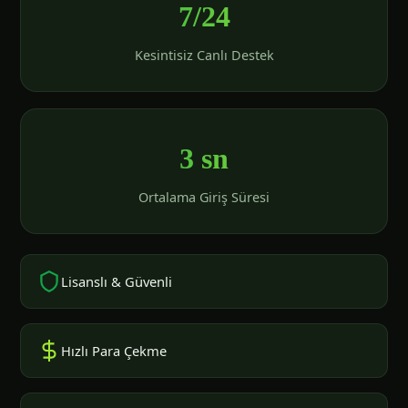
7/24
Kesintisiz Canlı Destek
3 sn
Ortalama Giriş Süresi
Lisanslı & Güvenli
Hızlı Para Çekme