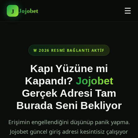
☰
Jojobet
J
🚨 2026 RESMI BAĞLANTI AKTIF
Kapı Yüzüne mi
Kapandı?
Jojobet
Gerçek Adresi Tam
Burada Seni Bekliyor
Erişimin engellendiğini düşünüp panik yapma.
Jojobet güncel giriş adresi kesintisiz çalışıyor