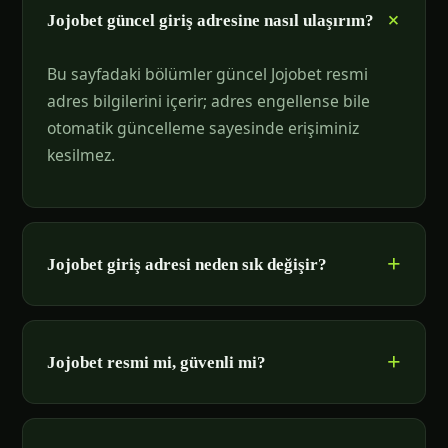
Jojobet güncel giriş adresine nasıl ulaşırım?
Bu sayfadaki bölümler güncel Jojobet resmi
adres bilgilerini içerir; adres engellense bile
otomatik güncelleme sayesinde erişiminiz
kesilmez.
Jojobet giriş adresi neden sık değişir?
Jojobet resmi mi, güvenli mi?