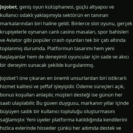
Jojobet
, geniş oyun kütüphanesi, güçlü altyapısı ve
kullanıcı odaklı yaklaşımıyla sektörün en tanınan
markalarından biri haline geldi. Binlerce slot oyunu, gerçek
krupiyelerle oynanan canlı casino masaları, spor bahisleri
ve Aviator gibi popüler crash oyunları tek bir çatı altında
toplanmış durumda. Platformun tasarımı hem yeni
başlayanlar hem de deneyimli oyuncular için sade ve akıcı
bir deneyim sunacak şekilde kurgulanmış.
Jojobet'i öne çıkaran en önemli unsurlardan biri istikrarlı
hizmet kalitesi ve şeffaf işleyişidir. Ödeme süreçleri açık,
bonus koşulları anlaşılır, müşteri desteği ise günün her
saati ulaşılabilir. Bu güven duygusu, markanın yıllar içinde
büyüyen sadık bir kullanıcı topluluğu oluşturmasını
sağlamıştır. Yeni üyeler platforma katıldığında kendilerini
hızlıca evlerinde hisseder çünkü her adımda destek ve