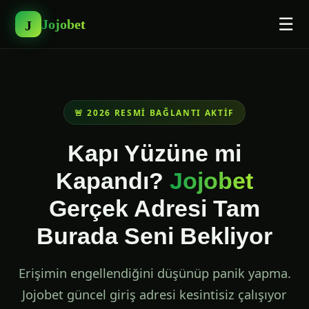
☰
Jojobet
J
🚨 2026 RESMI BAĞLANTI AKTIF
Kapı Yüzüne mi
Kapandı?
Jojobet
Gerçek Adresi Tam
Burada Seni Bekliyor
Erişimin engellendiğini düşünüp panik yapma.
Jojobet güncel giriş adresi kesintisiz çalışıyor