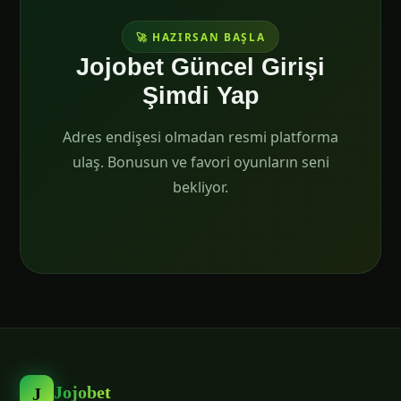
🚀 HAZIRSAN BAŞLA
Jojobet Güncel Girişi
Şimdi Yap
Adres endişesi olmadan resmi platforma
ulaş. Bonusun ve favori oyunların seni
bekliyor.
Jojobet
J