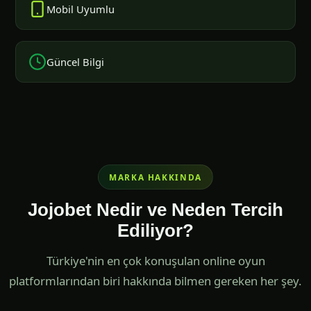
Mobil Uyumlu
Güncel Bilgi
MARKA HAKKINDA
Jojobet Nedir ve Neden Tercih
Ediliyor?
Türkiye'nin en çok konuşulan online oyun
platformlarından biri hakkında bilmen gereken her şey.