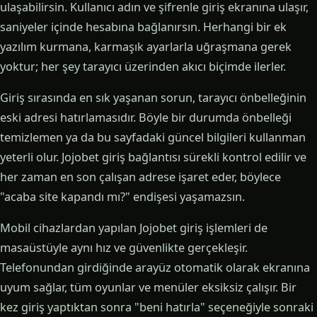
ulaşabilirsin. Kullanıcı adın ve şifrenle giriş ekranına ulaşır,
saniyeler içinde hesabına bağlanırsın. Herhangi bir ek
yazılım kurmana, karmaşık ayarlarla uğraşmana gerek
yoktur; her şey tarayıcı üzerinden akıcı biçimde ilerler.
Giriş sırasında en sık yaşanan sorun, tarayıcı önbelleğinin
eski adresi hatırlamasıdır. Böyle bir durumda önbelleği
temizlemen ya da bu sayfadaki güncel bilgileri kullanman
yeterli olur. Jojobet giriş bağlantısı sürekli kontrol edilir ve
her zaman en son çalışan adrese işaret eder, böylece
"acaba site kapandı mı?" endişesi yaşamazsın.
Mobil cihazlardan yapılan Jojobet giriş işlemleri de
masaüstüyle aynı hız ve güvenlikte gerçekleşir.
Telefonundan girdiğinde arayüz otomatik olarak ekranına
uyum sağlar, tüm oyunlar ve menüler eksiksiz çalışır. Bir
kez giriş yaptıktan sonra "beni hatırla" seçeneğiyle sonraki