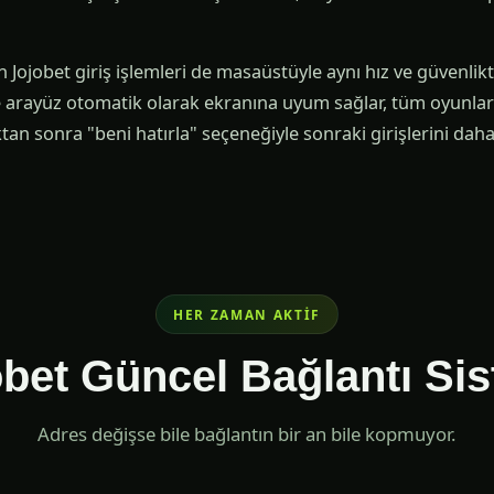
 Jojobet giriş işlemleri de masaüstüyle aynı hız ve güvenlikt
 arayüz otomatik olarak ekranına uyum sağlar, tüm oyunlar
tıktan sonra "beni hatırla" seçeneğiyle sonraki girişlerini daha
HER ZAMAN AKTIF
bet Güncel Bağlantı Si
Adres değişse bile bağlantın bir an bile kopmuyor.