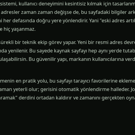
sistemi, kullanıcı deneyimini kesintisiz kılmak için tasarlanmı
 adresler zaman zaman değişse de, bu sayfadaki bilgiler ar
ni her defasında doğru yere yönlendirir. Yani "eski adres ar
e hiç yaşanmaz.
sürekli bir teknik ekip görev yapar. Yeni bir resmi adres devr
a yenilenir. Bu sayede kaynak sayfayı hep aynı yerde tutabili
laşabilirsin. Bu güvenilir yapı, markanın kullanıcılarına ve
enin en pratik yolu, bu sayfayı tarayıcı favorilerine ekleme
laman yeterli olur; gerisini otomatik yönlendirme halleder. J
aramak" derdini ortadan kaldırır ve zamanını gerçekten oyn