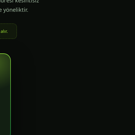
dresi kesintisiz
 yöneliktir.
lır.