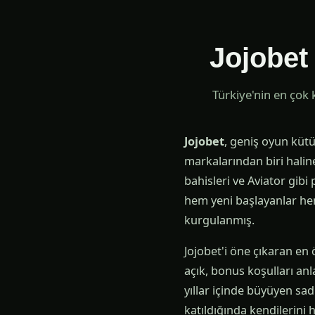
Jojobet
Türkiye'nin en çok
Jojobet
, geniş oyun kütü
markalarından biri halin
bahisleri ve Aviator gib
hem yeni başlayanlar hem
kurgulanmış.
Jojobet'i öne çıkaran en ö
açık, bonus koşulları anl
yıllar içinde büyüyen sad
katıldığında kendilerini 