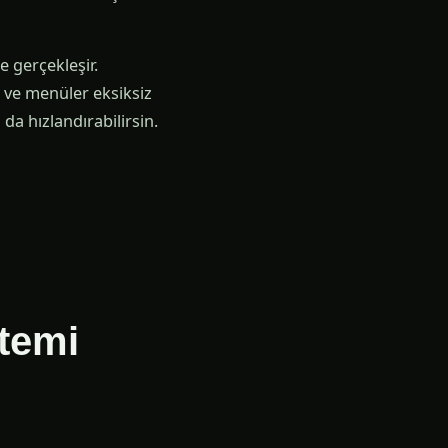
e gerçekleşir.
 ve menüler eksiksiz
 da hızlandırabilirsin.
stemi