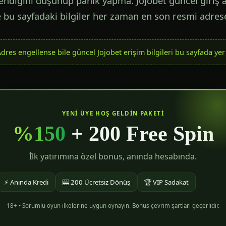
endiğini düşünüp panik yapma. Jojobet güncel giriş a
e bu sayfadaki bilgiler her zaman en son resmi adrese
dres engellense bile güncel Jojobet erişim bilgileri bu sayfada yer a
YENI ÜYE HOŞ GELDIN PAKETI
%150
+ 200 Free Spin
İlk yatırımına özel bonus, anında hesabında.
⚡ Anında Kredi
🎰 200 Ücretsiz Dönüş
🏆 VIP Sadakat
18+ • Sorumlu oyun ilkelerine uygun oynayın. Bonus çevrim şartları geçerlidir.