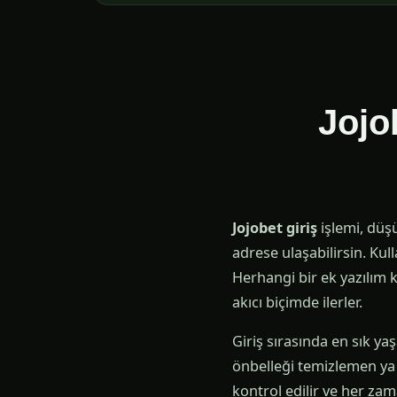
Jojo
Jojobet giriş
işlemi, düş
adrese ulaşabilirsin. Kull
Herhangi bir ek yazılım
akıcı biçimde ilerler.
Giriş sırasında en sık ya
önbelleği temizlemen ya d
kontrol edilir ve her za