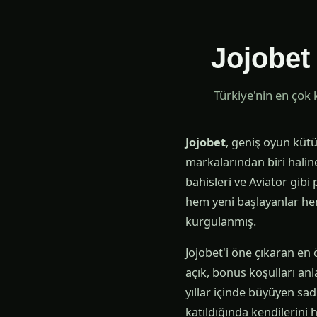
Jojobet
Türkiye'nin en çok
Jojobet
, geniş oyun kütü
markalarından biri halin
bahisleri ve Aviator gib
hem yeni başlayanlar hem
kurgulanmış.
Jojobet'i öne çıkaran en ö
açık, bonus koşulları anl
yıllar içinde büyüyen sad
katıldığında kendilerini 