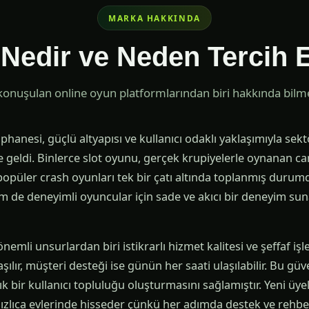
MARKA HAKKINDA
 Nedir ve Neden Tercih E
 konuşulan online oyun platformlarından biri hakkında bilm
phanesi, güçlü altyapısı ve kullanıcı odaklı yaklaşımıyla se
e geldi. Binlerce slot oyunu, gerçek krupiyelerle oynanan ca
i popüler crash oyunları tek bir çatı altında toplanmış duru
 de deneyimli oyuncular için sade ve akıcı bir deneyim sun
nemli unsurlardan biri istikrarlı hizmet kalitesi ve şeffaf işl
aşılır, müşteri desteği ise günün her saati ulaşılabilir. Bu 
ık bir kullanıcı topluluğu oluşturmasını sağlamıştır. Yeni üy
hızlıca evlerinde hisseder çünkü her adımda destek ve rehberl