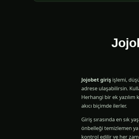
Jojo
Jojobet giriş
işlemi, düş
adrese ulaşabilirsin. Kull
Herhangi bir ek yazılım
akıcı biçimde ilerler.
Giriş sırasında en sık ya
önbelleği temizlemen ya d
kontrol edilir ve her za