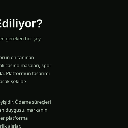
diliyor?
en gereken her şey.
ktörün en tanınan
nlı casino masaları, spor
mda. Platformun tasarımı
acak şekilde
eyişidir. Ödeme süreçleri
güven duygusu, markanın
eler platforma
ik alırlar.