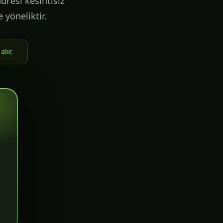
dresi kesintisiz
 yöneliktir.
lır.