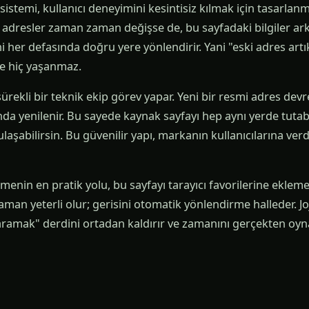
sistemi, kullanıcı deneyimini kesintisiz kılmak için tasarlanmı
 adresler zaman zaman değişse de, bu sayfadaki bilgiler ar
ni her defasında doğru yere yönlendirir. Yani "eski adres ar
e hiç yaşanmaz.
sürekli bir teknik ekip görev yapar. Yeni bir resmi adres devr
a yenilenir. Bu sayede kaynak sayfayı hep aynı yerde tutabili
laşabilirsin. Bu güvenilir yapı, markanın kullanıcılarına ve
enin en pratik yolu, bu sayfayı tarayıcı favorilerine ekleme
laman yeterli olur; gerisini otomatik yönlendirme halleder. J
aramak" derdini ortadan kaldırır ve zamanını gerçekten oyn