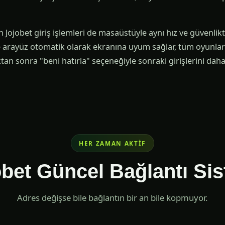
 Jojobet giriş işlemleri de masaüstüyle aynı hız ve güvenlikt
 arayüz otomatik olarak ekranına uyum sağlar, tüm oyunlar
tıktan sonra "beni hatırla" seçeneğiyle sonraki girişlerini daha
HER ZAMAN AKTIF
bet Güncel Bağlantı Si
Adres değişse bile bağlantın bir an bile kopmuyor.