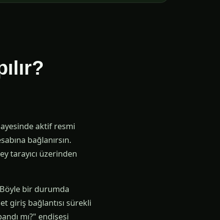
ılır?
.
sayesinde aktif resmi
hesabına bağlanırsın.
ey tarayıcı üzerinden
r. Böyle bir durumda
t giriş bağlantısı sürekli
pandı mı?" endişesi