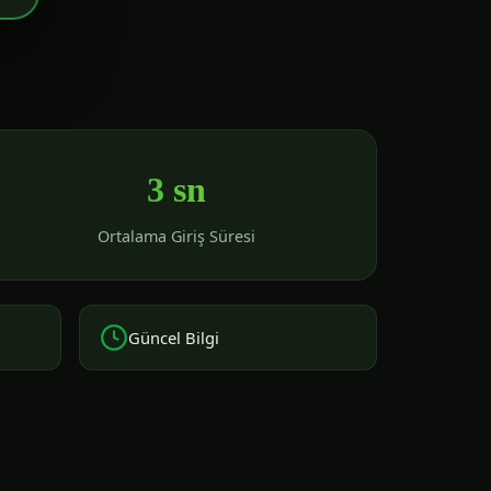
3 sn
Ortalama Giriş Süresi
Güncel Bilgi