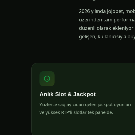
2026 yılında Jojobet, m
üzerinden tam performans
düzenli olarak ekleniyor 
gelişen, kullanıcısıyla 
Anlık Slot & Jackpot
Yüzlerce sağlayıcıdan gelen jackpot oyunları
ve yüksek RTP'li slotlar tek panelde.