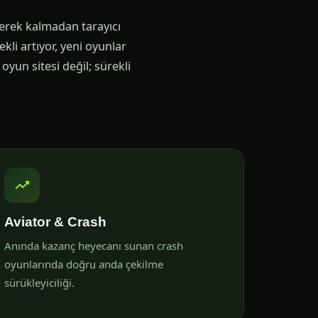
erek kalmadan tarayıcı
li artıyor, yeni oyunlar
oyun sitesi değil; sürekli
Aviator & Crash
Anında kazanç heyecanı sunan crash
oyunlarında doğru anda çekilme
sürükleyiciliği.