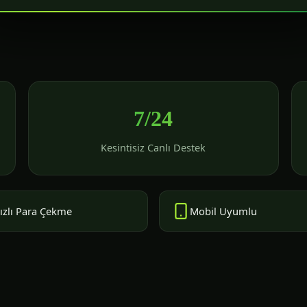
7/24
Kesintisiz Canlı Destek
ızlı Para Çekme
Mobil Uyumlu