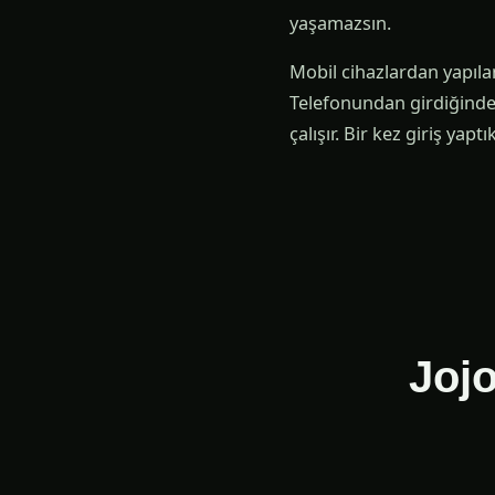
yaşamazsın.
Mobil cihazlardan yapılan
Telefonundan girdiğinde
çalışır. Bir kez giriş yap
Jojo