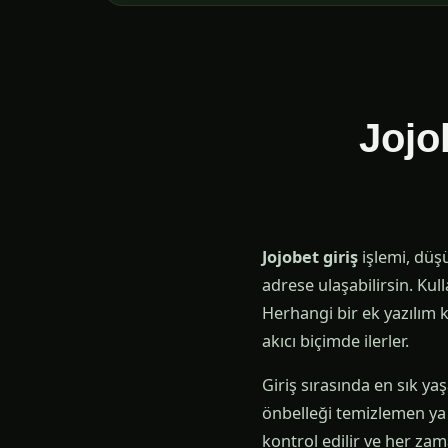
Jojo
Jojobet giriş
işlemi, düş
adrese ulaşabilirsin. Kull
Herhangi bir ek yazılım
akıcı biçimde ilerler.
Giriş sırasında en sık ya
önbelleği temizlemen ya d
kontrol edilir ve her za