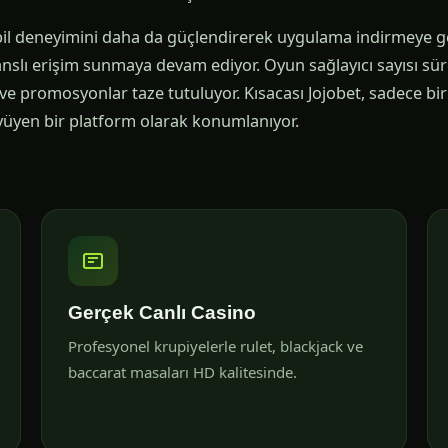
obil deneyimini daha da güçlendirerek uygulama indirmeye g
lı erişim sunmaya devam ediyor. Oyun sağlayıcı sayısı sürek
ve promosyonlar taze tutuluyor. Kısacası Jojobet, sadece bir 
büyüyen bir platform olarak konumlanıyor.
Gerçek Canlı Casino
Profesyonel krupiyelerle rulet, blackjack ve
baccarat masaları HD kalitesinde.