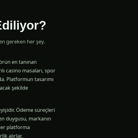
diliyor?
en gereken her şey.
ktörün en tanınan
nlı casino masaları, spor
mda. Platformun tasarımı
acak şekilde
eyişidir. Ödeme süreçleri
güven duygusu, markanın
eler platforma
ik alırlar.