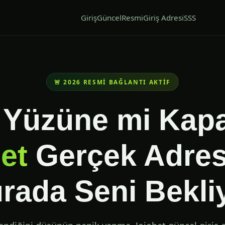
Giriş
Güncel
Resmi
Giriş Adresi
SSS
🚨 2026 RESMI BAĞLANTI AKTIF
 Yüzüne mi Kap
et
Gerçek Adres
rada Seni Bekli