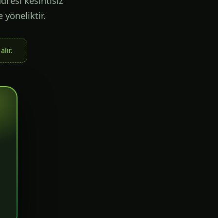
dresi kesintisiz
 yöneliktir.
lır.