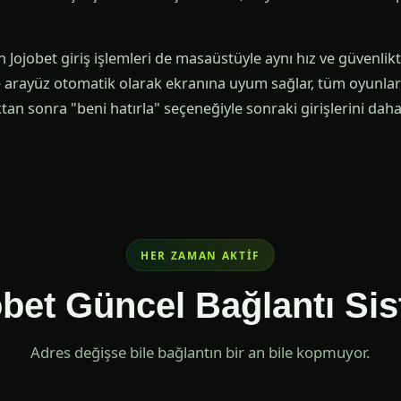
 Jojobet giriş işlemleri de masaüstüyle aynı hız ve güvenlikt
 arayüz otomatik olarak ekranına uyum sağlar, tüm oyunlar
tıktan sonra "beni hatırla" seçeneğiyle sonraki girişlerini daha
HER ZAMAN AKTIF
bet Güncel Bağlantı Si
Adres değişse bile bağlantın bir an bile kopmuyor.