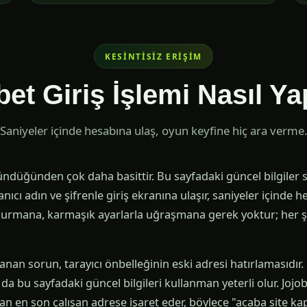
KESINTISIZ ERIŞIM
bet Giriş İşlemi Nasıl Yap
Saniyeler içinde hesabına ulaş, oyun keyfine hiç ara verme
ündüğünden çok daha basittir. Bu sayfadaki güncel bilgiler 
anıcı adın ve şifrenle giriş ekranına ulaşır, saniyeler içinde 
 kurmana, karmaşık ayarlarla uğraşmana gerek yoktur; her ş
şanan sorun, tarayıcı önbelleğinin eski adresi hatırlamasıdı
a bu sayfadaki güncel bilgileri kullanman yeterli olur. Jojobe
man en son çalışan adrese işaret eder, böylece "acaba site ka