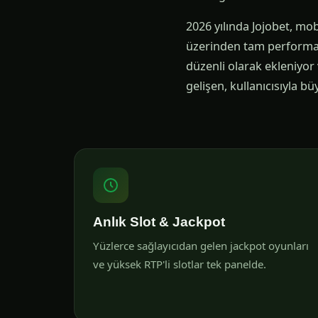
2026 yılında Jojobet, m
üzerinden tam performans
düzenli olarak ekleniyor 
gelişen, kullanıcısıyla 
Anlık Slot & Jackpot
Yüzlerce sağlayıcıdan gelen jackpot oyunları
ve yüksek RTP'li slotlar tek panelde.