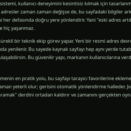
sistemi, kullanıcı deneyimini kesintisiz kılmak için tasarlanmı
 adresler zaman zaman değişse de, bu sayfadaki bilgiler ar
ni her defasında doğru yere yönlendirir. Yani "eski adres ar
e hiç yaşanmaz.
sürekli bir teknik ekip görev yapar. Yeni bir resmi adres devr
a yenilenir. Bu sayede kaynak sayfayı hep aynı yerde tutabili
laşabilirsin. Bu güvenilir yapı, markanın kullanıcılarına ve
enin en pratik yolu, bu sayfayı tarayıcı favorilerine ekleme
laman yeterli olur; gerisini otomatik yönlendirme halleder. J
aramak" derdini ortadan kaldırır ve zamanını gerçekten oyn