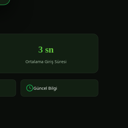
3 sn
Ortalama Giriş Süresi
Güncel Bilgi