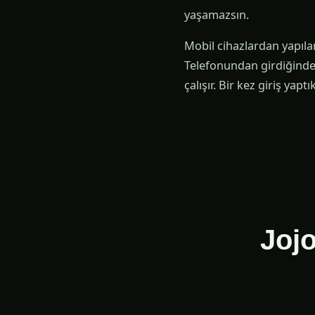
yaşamazsın.
Mobil cihazlardan yapılan
Telefonundan girdiğinde
çalışır. Bir kez giriş yap
Jojo