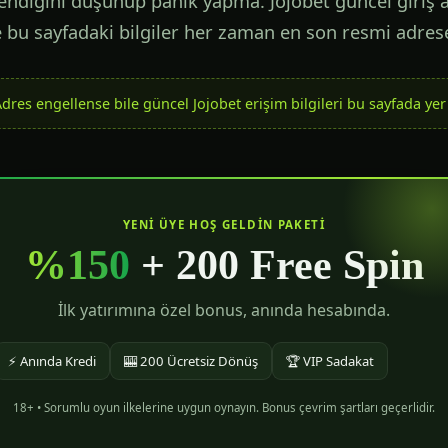
endiğini düşünüp panik yapma. Jojobet güncel giriş a
e bu sayfadaki bilgiler her zaman en son resmi adrese
dres engellense bile güncel Jojobet erişim bilgileri bu sayfada yer a
YENI ÜYE HOŞ GELDIN PAKETI
%150
+ 200 Free Spin
İlk yatırımına özel bonus, anında hesabında.
⚡ Anında Kredi
🎰 200 Ücretsiz Dönüş
🏆 VIP Sadakat
18+ • Sorumlu oyun ilkelerine uygun oynayın. Bonus çevrim şartları geçerlidir.