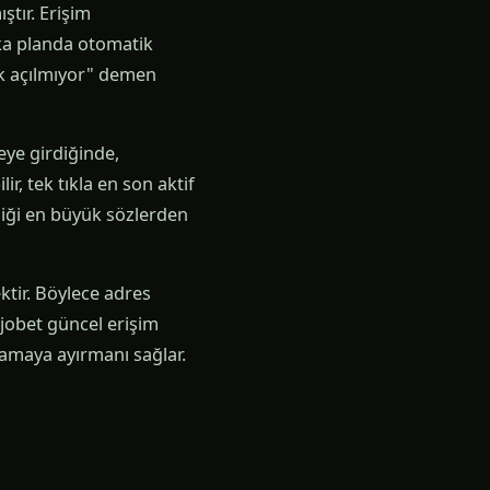
ştır. Erişim
ka planda otomatik
tık açılmıyor" demen
eye girdiğinde,
r, tek tıkla en son aktif
rdiği en büyük sözlerden
ktir. Böylece adres
ojobet güncel erişim
amaya ayırmanı sağlar.