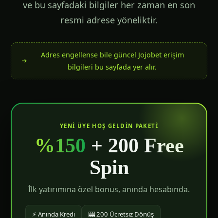
ve bu sayfadaki bilgiler her zaman en son
resmi adrese yöneliktir.
Adres engellense bile güncel Jojobet erişim
bilgileri bu sayfada yer alır.
YENI ÜYE HOŞ GELDIN PAKETI
%150
+ 200 Free
Spin
İlk yatırımına özel bonus, anında hesabında.
⚡ Anında Kredi
🎰 200 Ücretsiz Dönüş