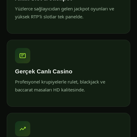
Yüzlerce sağlayıcıdan gelen jackpot oyunları ve
yüksek RTP'li slotlar tek panelde.
Gerçek Canlı Casino
Profesyonel krupiyelerle rulet, blackjack ve
baccarat masaları HD kalitesinde.