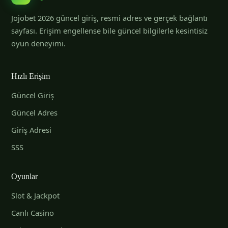
Jojobet 2026 güncel giriş, resmi adres ve gerçek bağlantı
sayfası. Erişim engellense bile güncel bilgilerle kesintisiz
oyun deneyimi.
Hızlı Erişim
Güncel Giriş
Güncel Adres
Giriş Adresi
SSS
Oyunlar
Slot & Jackpot
Canlı Casino