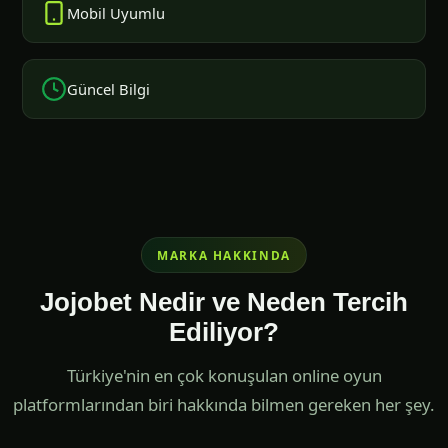
Mobil Uyumlu
Güncel Bilgi
MARKA HAKKINDA
Jojobet Nedir ve Neden Tercih
Ediliyor?
Türkiye'nin en çok konuşulan online oyun
platformlarından biri hakkında bilmen gereken her şey.