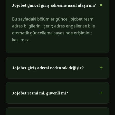
Jojobet güncel giriş adresine nasıl ulaşırım?
Bu sayfadaki bölümler güncel Jojobet resmi
adres bilgilerini içerir; adres engellense bile
otomatik güncelleme sayesinde erişiminiz
kesilmez.
Jojobet giriş adresi neden sık değişir?
Jojobet resmi mi, güvenli mi?