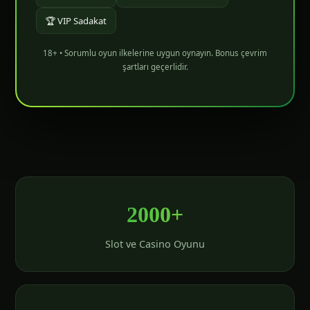
🏆 VIP Sadakat
18+ • Sorumlu oyun ilkelerine uygun oynayın. Bonus çevrim
şartları geçerlidir.
2000+
Slot ve Casino Oyunu