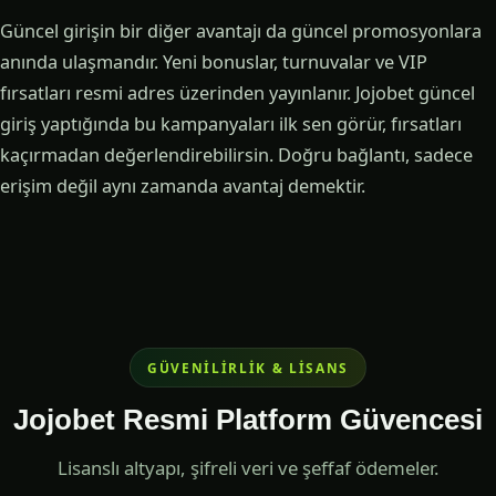
Güncel girişin bir diğer avantajı da güncel promosyonlara
anında ulaşmandır. Yeni bonuslar, turnuvalar ve VIP
fırsatları resmi adres üzerinden yayınlanır. Jojobet güncel
giriş yaptığında bu kampanyaları ilk sen görür, fırsatları
kaçırmadan değerlendirebilirsin. Doğru bağlantı, sadece
erişim değil aynı zamanda avantaj demektir.
GÜVENILIRLIK & LISANS
Jojobet Resmi Platform Güvencesi
Lisanslı altyapı, şifreli veri ve şeffaf ödemeler.