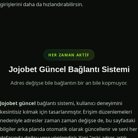
girişlerini daha da hızlandırabilirsin.
HER ZAMAN AKTIF
Jojobet Güncel Bağlantı Sistemi
Adres değişse bile bağlantın bir an bile kopmuyor.
Jojobet güncel
bağlantı sistemi, kullanıcı deneyimini
kesintisiz kılmak için tasarlanmıştır. Erişim düzenlemeleri
nedeniyle adresler zaman zaman değişse de, bu sayfadaki
bilgiler arka planda otomatik olarak güncellenir ve seni her
defasında doğru yere yönlendirir. Yani "eski adres artık