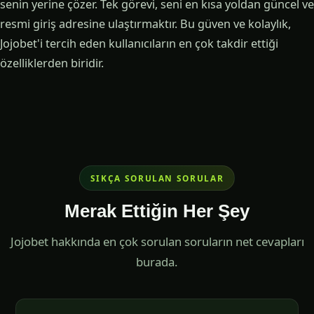
senin yerine çözer. Tek görevi, seni en kısa yoldan güncel ve
resmi giriş adresine ulaştırmaktır. Bu güven ve kolaylık,
Jojobet'i tercih eden kullanıcıların en çok takdir ettiği
özelliklerden biridir.
SIKÇA SORULAN SORULAR
Merak Ettiğin Her Şey
Jojobet hakkında en çok sorulan soruların net cevapları
burada.