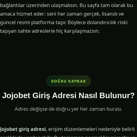
bağlantılar üzerinden ulaşmalısın. Bu sayfa tam olarak bu
amaca hizmet eder: seni her zaman gerçek, lisanslı ve
güncel resmi platforma taşır. Böylece dolandırıcılık riski
taşıyan sahte adreslerle hiç karşılaşmazsın.
DOĞRU KAYNAK
Jojobet Giriş Adresi Nasıl Bulunur?
Adres değişse de doğru yer her zaman burası.
Jojobet giriş adresi
, erişim düzenlemeleri nedeniyle belirli