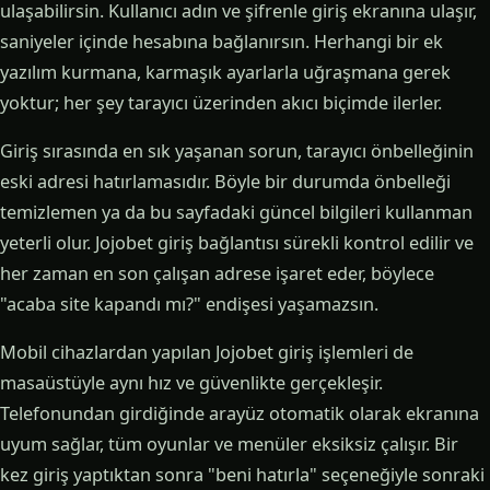
ulaşabilirsin. Kullanıcı adın ve şifrenle giriş ekranına ulaşır,
saniyeler içinde hesabına bağlanırsın. Herhangi bir ek
yazılım kurmana, karmaşık ayarlarla uğraşmana gerek
yoktur; her şey tarayıcı üzerinden akıcı biçimde ilerler.
Giriş sırasında en sık yaşanan sorun, tarayıcı önbelleğinin
eski adresi hatırlamasıdır. Böyle bir durumda önbelleği
temizlemen ya da bu sayfadaki güncel bilgileri kullanman
yeterli olur. Jojobet giriş bağlantısı sürekli kontrol edilir ve
her zaman en son çalışan adrese işaret eder, böylece
"acaba site kapandı mı?" endişesi yaşamazsın.
Mobil cihazlardan yapılan Jojobet giriş işlemleri de
masaüstüyle aynı hız ve güvenlikte gerçekleşir.
Telefonundan girdiğinde arayüz otomatik olarak ekranına
uyum sağlar, tüm oyunlar ve menüler eksiksiz çalışır. Bir
kez giriş yaptıktan sonra "beni hatırla" seçeneğiyle sonraki