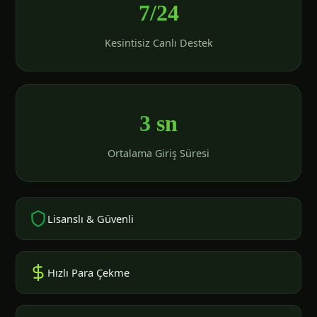
7/24
Kesintisiz Canlı Destek
3 sn
Ortalama Giriş Süresi
Lisanslı & Güvenli
Hızlı Para Çekme