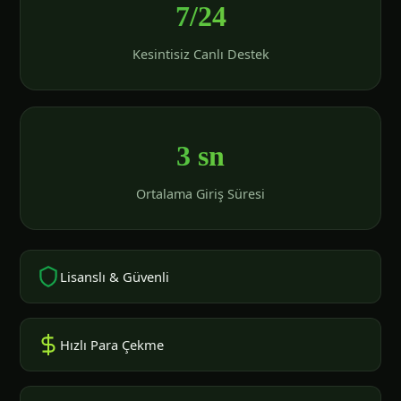
7/24
Kesintisiz Canlı Destek
3 sn
Ortalama Giriş Süresi
Lisanslı & Güvenli
Hızlı Para Çekme