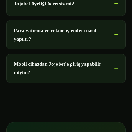
Jojobet üyeliği ücretsiz mi?
Para yatırma ve çekme işlemleri nasıl
yapılır?
Mobil cihazdan Jojobet'e giriş yapabilir
miyim?