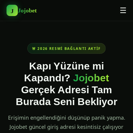
☰
Jojobet
J
🚨 2026 RESMI BAĞLANTI AKTIF
Kapı Yüzüne mi
Kapandı?
Jojobet
Gerçek Adresi Tam
Burada Seni Bekliyor
Erişimin engellendiğini düşünüp panik yapma.
Jojobet güncel giriş adresi kesintisiz çalışıyor