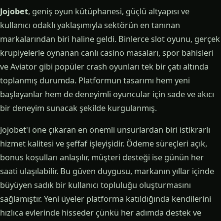
Jojobet
, geniş oyun kütüphanesi, güçlü altyapısı ve
kullanıcı odaklı yaklaşımıyla sektörün en tanınan
markalarından biri haline geldi. Binlerce slot oyunu, gerçek
krupiyelerle oynanan canlı casino masaları, spor bahisleri
ve Aviator gibi popüler crash oyunları tek bir çatı altında
toplanmış durumda. Platformun tasarımı hem yeni
başlayanlar hem de deneyimli oyuncular için sade ve akıcı
bir deneyim sunacak şekilde kurgulanmış.
Jojobet'i öne çıkaran en önemli unsurlardan biri istikrarlı
hizmet kalitesi ve şeffaf işleyişidir. Ödeme süreçleri açık,
bonus koşulları anlaşılır, müşteri desteği ise günün her
saati ulaşılabilir. Bu güven duygusu, markanın yıllar içinde
büyüyen sadık bir kullanıcı topluluğu oluşturmasını
sağlamıştır. Yeni üyeler platforma katıldığında kendilerini
hızlıca evlerinde hisseder çünkü her adımda destek ve