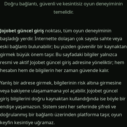
Doğru bağlantı, güvenli ve kesintisiz oyun deneyiminin
temelidir.
Jojobet güncel giriş
noktası, tüm oyun deneyiminin
başladığı yerdir. İnternette dolaşan çok sayıda sahte veya
eski bağlantı bulunabilir; bu yüzden güvenilir bir kaynaktan
girmek büyük önem taşır. Bu sayfadaki bilgiler yalnızca
resmi ve aktif Jojobet güncel giriş adresine yöneliktir; hem
hesabın hem de bilgilerin her zaman güvende kalır.
Yanlış bir adrese girmek, bilgilerinin risk altına girmesine
veya bakiyene ulaşamamana yol açabilir. Jojobet güncel
giriş bilgilerini doğru kaynaktan kullandığında ise böyle bir
endişe yaşamazsın. Sistem seni her seferinde şifreli ve
doğrulanmış bir bağlantı üzerinden platforma taşır, oyun
keyfin kesintiye uğramaz.