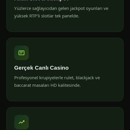
Yüzlerce sağlayıcıdan gelen jackpot oyunları ve
yüksek RTP'li slotlar tek panelde.
Gerçek Canlı Casino
Profesyonel krupiyelerle rulet, blackjack ve
baccarat masaları HD kalitesinde.