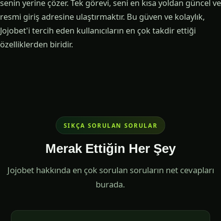
senin yerine çözer. Tek görevi, seni en kısa yoldan güncel ve
resmi giriş adresine ulaştırmaktır. Bu güven ve kolaylık,
Jojobet'i tercih eden kullanıcıların en çok takdir ettiği
özelliklerden biridir.
SIKÇA SORULAN SORULAR
Merak Ettiğin Her Şey
Jojobet hakkında en çok sorulan soruların net cevapları
burada.