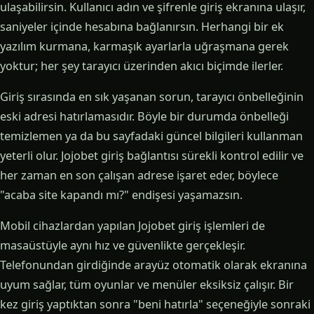
ulaşabilirsin. Kullanıcı adın ve şifrenle giriş ekranına ulaşır,
saniyeler içinde hesabına bağlanırsın. Herhangi bir ek
yazılım kurmana, karmaşık ayarlarla uğraşmana gerek
yoktur; her şey tarayıcı üzerinden akıcı biçimde ilerler.
Giriş sırasında en sık yaşanan sorun, tarayıcı önbelleğinin
eski adresi hatırlamasıdır. Böyle bir durumda önbelleği
temizlemen ya da bu sayfadaki güncel bilgileri kullanman
yeterli olur. Jojobet giriş bağlantısı sürekli kontrol edilir ve
her zaman en son çalışan adrese işaret eder, böylece
"acaba site kapandı mı?" endişesi yaşamazsın.
Mobil cihazlardan yapılan Jojobet giriş işlemleri de
masaüstüyle aynı hız ve güvenlikte gerçekleşir.
Telefonundan girdiğinde arayüz otomatik olarak ekranına
uyum sağlar, tüm oyunlar ve menüler eksiksiz çalışır. Bir
kez giriş yaptıktan sonra "beni hatırla" seçeneğiyle sonraki