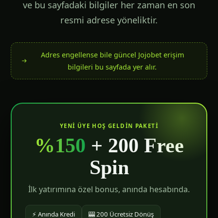
ve bu sayfadaki bilgiler her zaman en son
resmi adrese yöneliktir.
Adres engellense bile güncel Jojobet erişim
bilgileri bu sayfada yer alır.
YENI ÜYE HOŞ GELDIN PAKETI
%150
+ 200 Free
Spin
İlk yatırımına özel bonus, anında hesabında.
⚡ Anında Kredi
🎰 200 Ücretsiz Dönüş