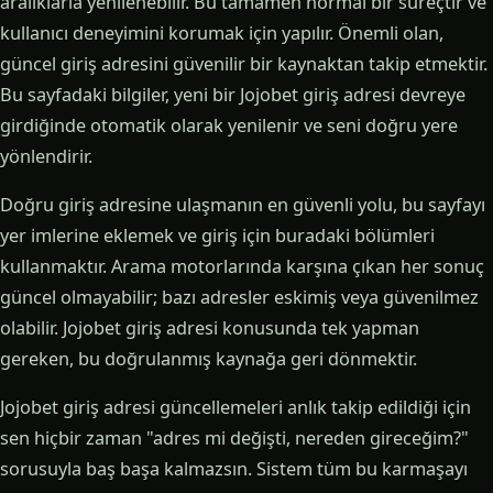
aralıklarla yenilenebilir. Bu tamamen normal bir süreçtir ve
kullanıcı deneyimini korumak için yapılır. Önemli olan,
güncel giriş adresini güvenilir bir kaynaktan takip etmektir.
Bu sayfadaki bilgiler, yeni bir Jojobet giriş adresi devreye
girdiğinde otomatik olarak yenilenir ve seni doğru yere
yönlendirir.
Doğru giriş adresine ulaşmanın en güvenli yolu, bu sayfayı
yer imlerine eklemek ve giriş için buradaki bölümleri
kullanmaktır. Arama motorlarında karşına çıkan her sonuç
güncel olmayabilir; bazı adresler eskimiş veya güvenilmez
olabilir. Jojobet giriş adresi konusunda tek yapman
gereken, bu doğrulanmış kaynağa geri dönmektir.
Jojobet giriş adresi güncellemeleri anlık takip edildiği için
sen hiçbir zaman "adres mi değişti, nereden gireceğim?"
sorusuyla baş başa kalmazsın. Sistem tüm bu karmaşayı