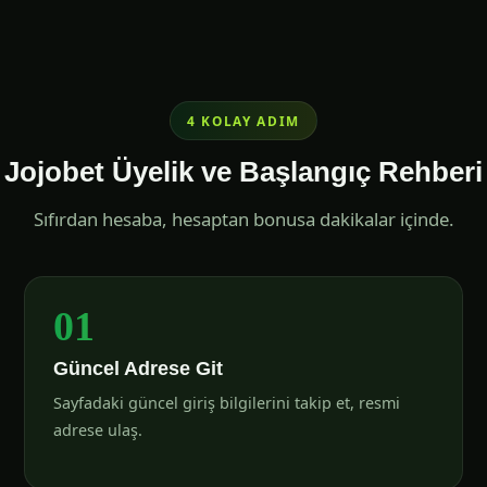
4 KOLAY ADIM
Jojobet Üyelik ve Başlangıç Rehberi
Sıfırdan hesaba, hesaptan bonusa dakikalar içinde.
01
Güncel Adrese Git
Sayfadaki güncel giriş bilgilerini takip et, resmi
adrese ulaş.