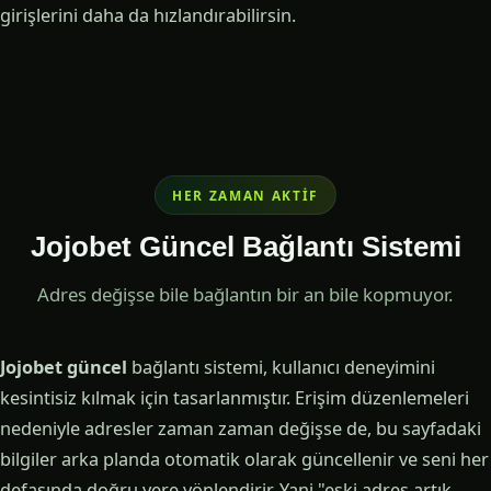
girişlerini daha da hızlandırabilirsin.
HER ZAMAN AKTIF
Jojobet Güncel Bağlantı Sistemi
Adres değişse bile bağlantın bir an bile kopmuyor.
Jojobet güncel
bağlantı sistemi, kullanıcı deneyimini
kesintisiz kılmak için tasarlanmıştır. Erişim düzenlemeleri
nedeniyle adresler zaman zaman değişse de, bu sayfadaki
bilgiler arka planda otomatik olarak güncellenir ve seni her
defasında doğru yere yönlendirir. Yani "eski adres artık