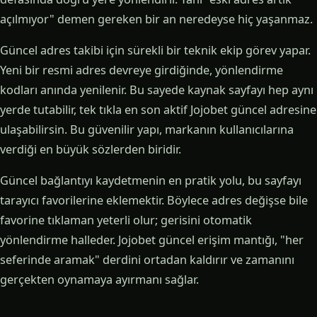
açılmıyor" demen gereken bir an neredeyse hiç yaşanmaz.
Güncel adres takibi için sürekli bir teknik ekip görev yapar.
Yeni bir resmi adres devreye girdiğinde, yönlendirme
kodları anında yenilenir. Bu sayede kaynak sayfayı hep aynı
yerde tutabilir, tek tıkla en son aktif Jojobet güncel adresine
ulaşabilirsin. Bu güvenilir yapı, markanın kullanıcılarına
verdiği en büyük sözlerden biridir.
Güncel bağlantıyı kaydetmenin en pratik yolu, bu sayfayı
tarayıcı favorilerine eklemektir. Böylece adres değişse bile
favorine tıklaman yeterli olur; gerisini otomatik
yönlendirme halleder. Jojobet güncel erişim mantığı, "her
seferinde aramak" derdini ortadan kaldırır ve zamanını
gerçekten oynamaya ayırmanı sağlar.