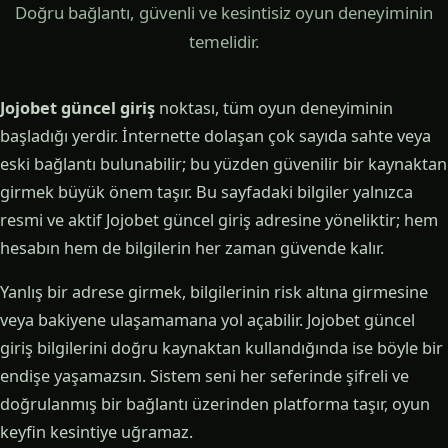
Doğru bağlantı, güvenli ve kesintisiz oyun deneyiminin
temelidir.
Jojobet güncel giriş
noktası, tüm oyun deneyiminin
başladığı yerdir. İnternette dolaşan çok sayıda sahte veya
eski bağlantı bulunabilir; bu yüzden güvenilir bir kaynaktan
girmek büyük önem taşır. Bu sayfadaki bilgiler yalnızca
resmi ve aktif Jojobet güncel giriş adresine yöneliktir; hem
hesabın hem de bilgilerin her zaman güvende kalır.
Yanlış bir adrese girmek, bilgilerinin risk altına girmesine
veya bakiyene ulaşamamana yol açabilir. Jojobet güncel
giriş bilgilerini doğru kaynaktan kullandığında ise böyle bir
endişe yaşamazsın. Sistem seni her seferinde şifreli ve
doğrulanmış bir bağlantı üzerinden platforma taşır, oyun
keyfin kesintiye uğramaz.