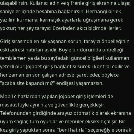
ulaşabilirsin. Kullanıcı adın ve şifrenle giriş ekranına ulaşır,
saniyeler içinde hesabına bağlanırsın. Herhangi bir ek
yazılım kurmana, karmaşık ayarlarla uğraşmana gerek
yoktur; her şey tarayıcı üzerinden akıcı biçimde ilerler.
Giriş sırasında en sık yaşanan sorun, tarayıcı önbelleğinin
eski adresi hatırlamasıdır. Böyle bir durumda önbelleği
temizlemen ya da bu sayfadaki güncel bilgileri kullanman
yeterli olur. Jojobet giriş bağlantısı sürekli kontrol edilir ve
her zaman en son çalışan adrese işaret eder, böylece
"acaba site kapandı mı?" endişesi yaşamazsın.
Mobil cihazlardan yapılan Jojobet giriş işlemleri de
masaüstüyle aynı hız ve güvenlikte gerçekleşir.
Telefonundan girdiğinde arayüz otomatik olarak ekranına
uyum sağlar, tüm oyunlar ve menüler eksiksiz çalışır. Bir
kez giriş yaptıktan sonra "beni hatırla" seçeneğiyle sonraki