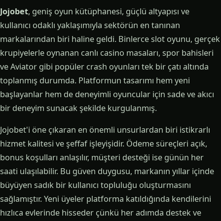
Jojobet
, geniş oyun kütüphanesi, güçlü altyapısı ve
kullanıcı odaklı yaklaşımıyla sektörün en tanınan
markalarından biri haline geldi. Binlerce slot oyunu, gerçek
krupiyelerle oynanan canlı casino masaları, spor bahisleri
ve Aviator gibi popüler crash oyunları tek bir çatı altında
toplanmış durumda. Platformun tasarımı hem yeni
başlayanlar hem de deneyimli oyuncular için sade ve akıcı
bir deneyim sunacak şekilde kurgulanmış.
Jojobet'i öne çıkaran en önemli unsurlardan biri istikrarlı
hizmet kalitesi ve şeffaf işleyişidir. Ödeme süreçleri açık,
bonus koşulları anlaşılır, müşteri desteği ise günün her
saati ulaşılabilir. Bu güven duygusu, markanın yıllar içinde
büyüyen sadık bir kullanıcı topluluğu oluşturmasını
sağlamıştır. Yeni üyeler platforma katıldığında kendilerini
hızlıca evlerinde hisseder çünkü her adımda destek ve