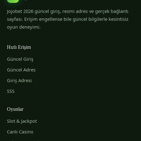
Jojobet 2026 güncel giriş, resmi adres ve gerçek bağlantı
sayfası. Erişim engellense bile güncel bilgilerle kesintisiz
oyun deneyimi.
Hızlı Erişim
Güncel Giriş
Güncel Adres
Giriş Adresi
SSS
Oyunlar
Slot & Jackpot
Canlı Casino