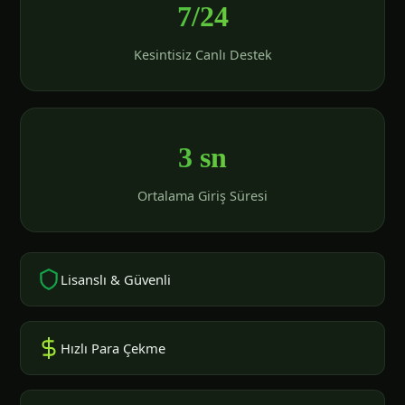
7/24
Kesintisiz Canlı Destek
3 sn
Ortalama Giriş Süresi
Lisanslı & Güvenli
Hızlı Para Çekme