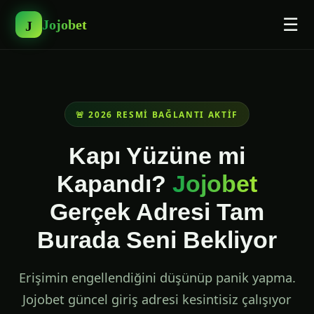
☰
Jojobet
J
🚨 2026 RESMI BAĞLANTI AKTIF
Kapı Yüzüne mi
Kapandı?
Jojobet
Gerçek Adresi Tam
Burada Seni Bekliyor
Erişimin engellendiğini düşünüp panik yapma.
Jojobet güncel giriş adresi kesintisiz çalışıyor