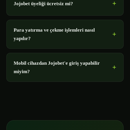
Jojobet üyeliği ücretsiz mi?
Para yatırma ve çekme işlemleri nasıl
yapılır?
Mobil cihazdan Jojobet'e giriş yapabilir
miyim?