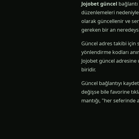
Jojobet güncel
bağlantı 
düzenlemeleri nedeniyle
olarak güncellenir ve se
gereken bir an neredeys
Güncel adres takibi için 
yönlendirme kodları anınd
Jojobet güncel adresine u
biridir.
Güncel bağlantıyı kaydetm
değişse bile favorine tık
mantığı, "her seferinde 