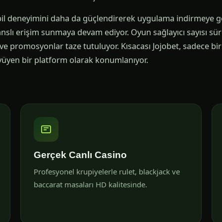
obil deneyimini daha da güçlendirerek uygulama indirmeye g
lı erişim sunmaya devam ediyor. Oyun sağlayıcı sayısı sürek
ve promosyonlar taze tutuluyor. Kısacası Jojobet, sadece bir 
büyüyen bir platform olarak konumlanıyor.
Gerçek Canlı Casino
Profesyonel krupiyelerle rulet, blackjack ve
baccarat masaları HD kalitesinde.