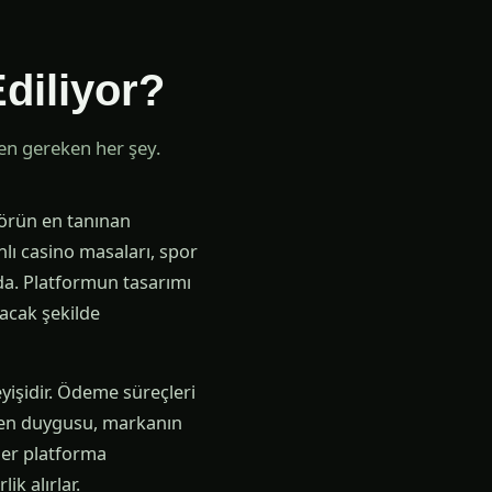
diliyor?
en gereken her şey.
ktörün en tanınan
nlı casino masaları, spor
mda. Platformun tasarımı
acak şekilde
eyişidir. Ödeme süreçleri
güven duygusu, markanın
eler platforma
ik alırlar.