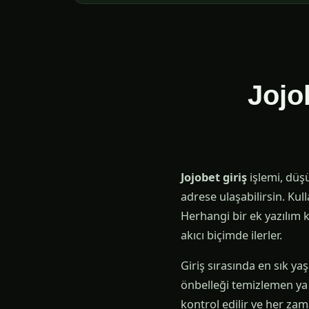
Jojo
Jojobet giriş
işlemi, düş
adrese ulaşabilirsin. Kull
Herhangi bir ek yazılım
akıcı biçimde ilerler.
Giriş sırasında en sık ya
önbelleği temizlemen ya d
kontrol edilir ve her za