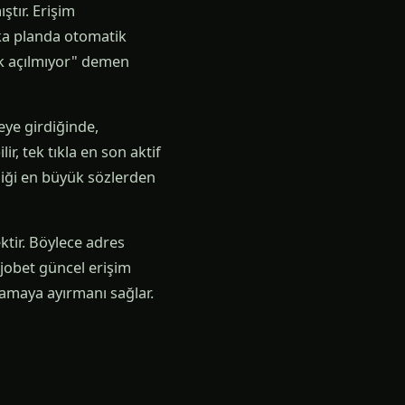
ştır. Erişim
ka planda otomatik
tık açılmıyor" demen
eye girdiğinde,
r, tek tıkla en son aktif
rdiği en büyük sözlerden
ktir. Böylece adres
ojobet güncel erişim
amaya ayırmanı sağlar.