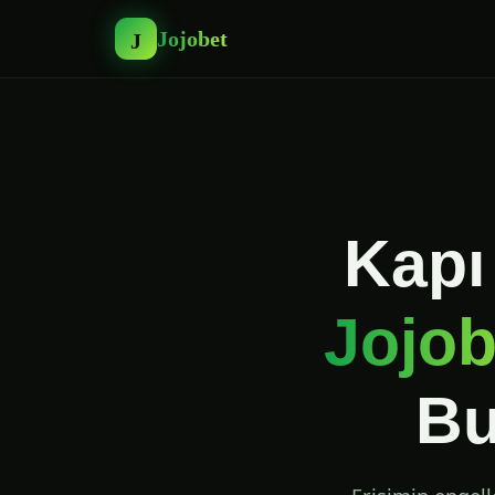
Jojobet
J
Kapı
Jojob
Bu