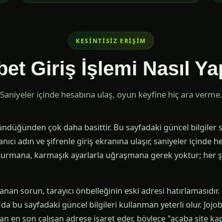
KESINTISIZ ERIŞIM
bet Giriş İşlemi Nasıl Yap
Saniyeler içinde hesabına ulaş, oyun keyfine hiç ara verme
ündüğünden çok daha basittir. Bu sayfadaki güncel bilgiler 
anıcı adın ve şifrenle giriş ekranına ulaşır, saniyeler içinde 
 kurmana, karmaşık ayarlarla uğraşmana gerek yoktur; her ş
şanan sorun, tarayıcı önbelleğinin eski adresi hatırlamasıdı
a bu sayfadaki güncel bilgileri kullanman yeterli olur. Jojobe
man en son çalışan adrese işaret eder, böylece "acaba site ka