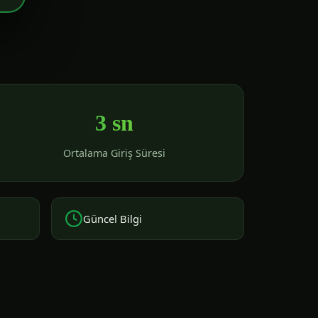
3 sn
Ortalama Giriş Süresi
Güncel Bilgi