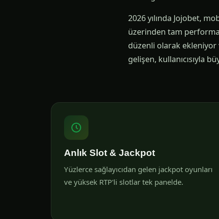
2026 yılında Jojobet, m
üzerinden tam performans
düzenli olarak ekleniyor 
gelişen, kullanıcısıyla 
Anlık Slot & Jackpot
Yüzlerce sağlayıcıdan gelen jackpot oyunları
ve yüksek RTP'li slotlar tek panelde.