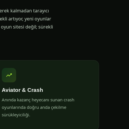
erek kalmadan tarayıcı
li artıyor, yeni oyunlar
oyun sitesi değil; sürekli
Aviator & Crash
Anında kazanç heyecanı sunan crash
oyunlarında doğru anda çekilme
sürükleyiciliği.