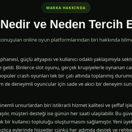
MARKA HAKKINDA
 Nedir ve Neden Tercih E
 konuşulan online oyun platformlarından biri hakkında bilm
phanesi, güçlü altyapısı ve kullanıcı odaklı yaklaşımıyla se
e geldi. Binlerce slot oyunu, gerçek krupiyelerle oynanan ca
i popüler crash oyunları tek bir çatı altında toplanmış duru
 de deneyimli oyuncular için sade ve akıcı bir deneyim sun
nemli unsurlardan biri istikrarlı hizmet kalitesi ve şeffaf işl
aşılır, müşteri desteği ise günün her saati ulaşılabilir. Bu 
ık bir kullanıcı topluluğu oluşturmasını sağlamıştır. Yeni üy
hızlıca evlerinde hisseder çünkü her adımda destek ve rehberl