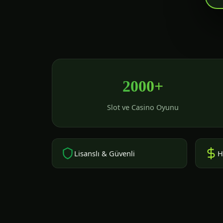
2000+
Slot ve Casino Oyunu
Lisanslı & Güvenli
H