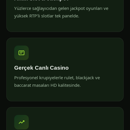
Yüzlerce sağlayıcıdan gelen jackpot oyunları ve
yüksek RTP'li slotlar tek panelde.
Gerçek Canlı Casino
Profesyonel krupiyelerle rulet, blackjack ve
baccarat masaları HD kalitesinde.