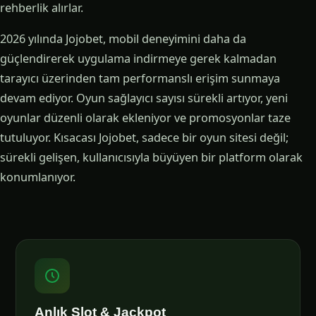
rehberlik alırlar.
2026 yılında Jojobet, mobil deneyimini daha da
güçlendirerek uygulama indirmeye gerek kalmadan
tarayıcı üzerinden tam performanslı erişim sunmaya
devam ediyor. Oyun sağlayıcı sayısı sürekli artıyor, yeni
oyunlar düzenli olarak ekleniyor ve promosyonlar taze
tutuluyor. Kısacası Jojobet, sadece bir oyun sitesi değil;
sürekli gelişen, kullanıcısıyla büyüyen bir platform olarak
konumlanıyor.
Anlık Slot & Jackpot