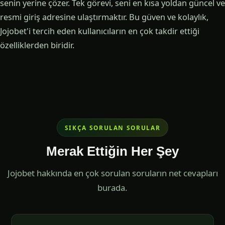
senin yerine çözer. Tek görevi, seni en kısa yoldan güncel ve
resmi giriş adresine ulaştırmaktır. Bu güven ve kolaylık,
Jojobet'i tercih eden kullanıcıların en çok takdir ettiği
özelliklerden biridir.
SIKÇA SORULAN SORULAR
Merak Ettiğin Her Şey
Jojobet hakkında en çok sorulan soruların net cevapları
burada.