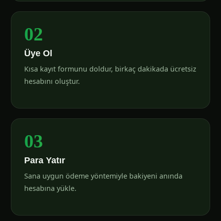
02
Üye Ol
Kısa kayıt formunu doldur, birkaç dakikada ücretsiz
hesabını oluştur.
03
Para Yatır
Sana uygun ödeme yöntemiyle bakiyeni anında
hesabına yükle.