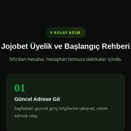
4 KOLAY ADIM
Jojobet Üyelik ve Başlangıç Rehberi
Sıfırdan hesaba, hesaptan bonusa dakikalar içinde.
01
Güncel Adrese Git
Sayfadaki güncel giriş bilgilerini takip et, resmi
adrese ulaş.