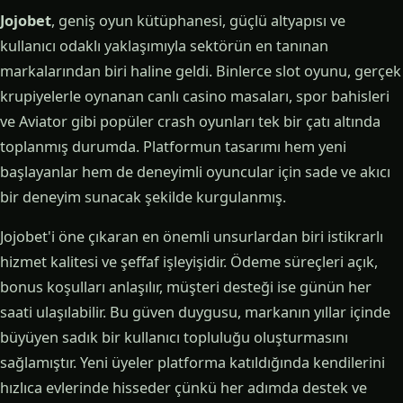
Jojobet
, geniş oyun kütüphanesi, güçlü altyapısı ve
kullanıcı odaklı yaklaşımıyla sektörün en tanınan
markalarından biri haline geldi. Binlerce slot oyunu, gerçek
krupiyelerle oynanan canlı casino masaları, spor bahisleri
ve Aviator gibi popüler crash oyunları tek bir çatı altında
toplanmış durumda. Platformun tasarımı hem yeni
başlayanlar hem de deneyimli oyuncular için sade ve akıcı
bir deneyim sunacak şekilde kurgulanmış.
Jojobet'i öne çıkaran en önemli unsurlardan biri istikrarlı
hizmet kalitesi ve şeffaf işleyişidir. Ödeme süreçleri açık,
bonus koşulları anlaşılır, müşteri desteği ise günün her
saati ulaşılabilir. Bu güven duygusu, markanın yıllar içinde
büyüyen sadık bir kullanıcı topluluğu oluşturmasını
sağlamıştır. Yeni üyeler platforma katıldığında kendilerini
hızlıca evlerinde hisseder çünkü her adımda destek ve