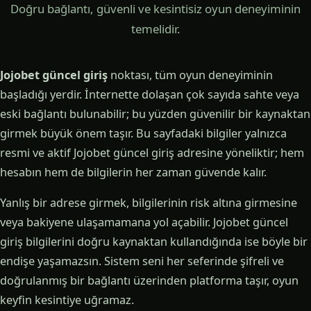
Doğru bağlantı, güvenli ve kesintisiz oyun deneyiminin
temelidir.
Jojobet güncel giriş
noktası, tüm oyun deneyiminin
başladığı yerdir. İnternette dolaşan çok sayıda sahte veya
eski bağlantı bulunabilir; bu yüzden güvenilir bir kaynaktan
girmek büyük önem taşır. Bu sayfadaki bilgiler yalnızca
resmi ve aktif Jojobet güncel giriş adresine yöneliktir; hem
hesabın hem de bilgilerin her zaman güvende kalır.
Yanlış bir adrese girmek, bilgilerinin risk altına girmesine
veya bakiyene ulaşamamana yol açabilir. Jojobet güncel
giriş bilgilerini doğru kaynaktan kullandığında ise böyle bir
endişe yaşamazsın. Sistem seni her seferinde şifreli ve
doğrulanmış bir bağlantı üzerinden platforma taşır, oyun
keyfin kesintiye uğramaz.