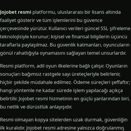
Jojobet resmi
platformu, uluslararası bir lisans altında
faaliyet gösterir ve tüm işlemlerini bu güvence
çerçevesinde yürütür. Kullanıcı verileri güncel SSL şifreleme
teknolojisiyle korunur; kişisel ve finansal bilgilerin üçüncü
taraflarla paylaşılmaz. Bu güvenlik katmanları, oyuncuların
gönül rahatlığıyla oynamasını sağlayan temel unsurlardır.
Resmi platform, adil oyun ilkelerine bağlı çalışır. Oyunların
sonuçları bağımsız rastgele sayı üreteçleriyle belirlenir,
hiçbir şekilde müdahale edilmez. Ödeme süreçleri şeffaftır;
hangi yöntemle ne kadar sürede işlem yapılacağı açıkça
belirtilir. Jojobet resmi hizmetinin en güçlü yanlarından biri,
bu netlik ve dürüstlük anlayışıdır.
Resmi olmayan kopya sitelerden uzak durmak, güvenliğin
ilk kuralıdır. Jojobet resmi adresine yalnızca doğrulanmış