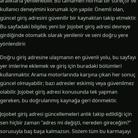
aralıklarla yenilenebilir. Bu tamamen normal bir süreçtir ve
kullanıcı deneyimini korumak için yapılır. Önemli olan,
güncel giriş adresini güvenilir bir kaynaktan takip etmektir.
Bu sayfadaki bilgiler, yeni bir Jojobet giriş adresi devreye
girdiğinde otomatik olarak yenilenir ve seni doğru yere
yönlendirir.
Doğru giriş adresine ulaşmanın en güvenli yolu, bu sayfayı
yer imlerine eklemek ve giriş için buradaki bölümleri
kullanmaktır. Arama motorlarında karşına çıkan her sonuç
güncel olmayabilir; bazı adresler eskimiş veya güvenilmez
olabilir. Jojobet giriş adresi konusunda tek yapman
gereken, bu doğrulanmış kaynağa geri dönmektir.
Jojobet giriş adresi güncellemeleri anlık takip edildiği için
sen hiçbir zaman "adres mi değişti, nereden gireceğim?"
sorusuyla baş başa kalmazsın. Sistem tüm bu karmaşayı