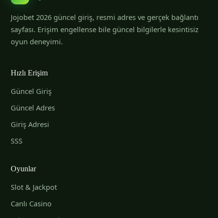
Jojobet 2026 güncel giriş, resmi adres ve gerçek bağlantı
sayfası. Erişim engellense bile güncel bilgilerle kesintisiz
oyun deneyimi.
Hızlı Erişim
Güncel Giriş
Güncel Adres
Giriş Adresi
SSS
Oyunlar
Slot & Jackpot
Canlı Casino