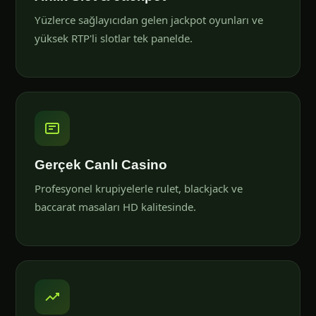
Yüzlerce sağlayıcıdan gelen jackpot oyunları ve
yüksek RTP'li slotlar tek panelde.
Gerçek Canlı Casino
Profesyonel krupiyelerle rulet, blackjack ve
baccarat masaları HD kalitesinde.