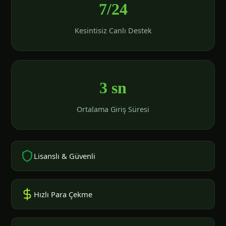
7/24
Kesintisiz Canlı Destek
3 sn
Ortalama Giriş Süresi
Lisanslı & Güvenli
Hızlı Para Çekme