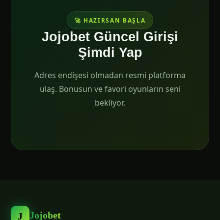
🚀 HAZIRSAN BAŞLA
Jojobet Güncel Girişi
Şimdi Yap
Adres endişesi olmadan resmi platforma
ulaş. Bonusun ve favori oyunların seni
bekliyor.
Jojobet
J