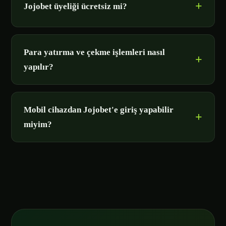
Jojobet üyeliği ücretsiz mi?
Para yatırma ve çekme işlemleri nasıl
yapılır?
Mobil cihazdan Jojobet'e giriş yapabilir
miyim?