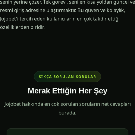
senin yerine çözer. Tek görevi, seni en kısa yoldan güncel ve
resmi giriş adresine ulaştırmaktır. Bu güven ve kolaylık,
Jojobet'i tercih eden kullanıcıların en çok takdir ettiği
özelliklerden biridir.
SIKÇA SORULAN SORULAR
Merak Ettiğin Her Şey
Jojobet hakkında en çok sorulan soruların net cevapları
burada.