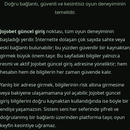
Doğru bağlantı, güvenli ve kesintisiz oyun deneyiminin
temelidir.
Jojobet güncel giriş
noktası, tüm oyun deneyiminin
başladığı yerdir. İnternette dolaşan çok sayıda sahte veya
eski bağlantı bulunabilir; bu yüzden güvenilir bir kaynaktan
girmek büyük önem taşır. Bu sayfadaki bilgiler yalnızca
resmi ve aktif Jojobet güncel giriş adresine yöneliktir; hem
hesabın hem de bilgilerin her zaman güvende kalır.
Yanlış bir adrese girmek, bilgilerinin risk altına girmesine
veya bakiyene ulaşamamana yol açabilir. Jojobet güncel
giriş bilgilerini doğru kaynaktan kullandığında ise böyle bir
endişe yaşamazsın. Sistem seni her seferinde şifreli ve
doğrulanmış bir bağlantı üzerinden platforma taşır, oyun
keyfin kesintiye uğramaz.