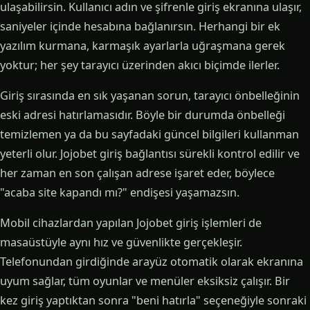
ulaşabilirsin. Kullanıcı adın ve şifrenle giriş ekranına ulaşır,
saniyeler içinde hesabına bağlanırsın. Herhangi bir ek
yazılım kurmana, karmaşık ayarlarla uğraşmana gerek
yoktur; her şey tarayıcı üzerinden akıcı biçimde ilerler.
Giriş sırasında en sık yaşanan sorun, tarayıcı önbelleğinin
eski adresi hatırlamasıdır. Böyle bir durumda önbelleği
temizlemen ya da bu sayfadaki güncel bilgileri kullanman
yeterli olur. Jojobet giriş bağlantısı sürekli kontrol edilir ve
her zaman en son çalışan adrese işaret eder, böylece
"acaba site kapandı mı?" endişesi yaşamazsın.
Mobil cihazlardan yapılan Jojobet giriş işlemleri de
masaüstüyle aynı hız ve güvenlikte gerçekleşir.
Telefonundan girdiğinde arayüz otomatik olarak ekranına
uyum sağlar, tüm oyunlar ve menüler eksiksiz çalışır. Bir
kez giriş yaptıktan sonra "beni hatırla" seçeneğiyle sonraki