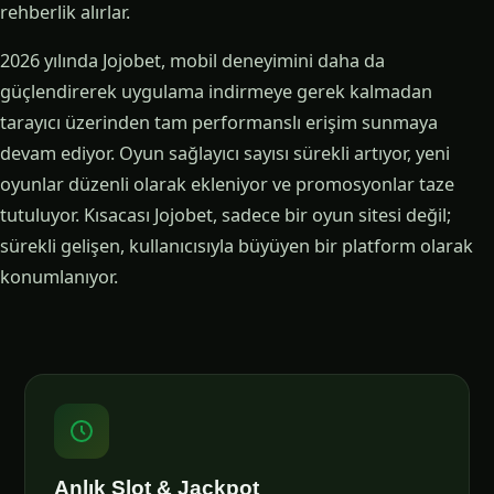
rehberlik alırlar.
2026 yılında Jojobet, mobil deneyimini daha da
güçlendirerek uygulama indirmeye gerek kalmadan
tarayıcı üzerinden tam performanslı erişim sunmaya
devam ediyor. Oyun sağlayıcı sayısı sürekli artıyor, yeni
oyunlar düzenli olarak ekleniyor ve promosyonlar taze
tutuluyor. Kısacası Jojobet, sadece bir oyun sitesi değil;
sürekli gelişen, kullanıcısıyla büyüyen bir platform olarak
konumlanıyor.
Anlık Slot & Jackpot