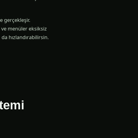
e gerçekleşir.
 ve menüler eksiksiz
 da hızlandırabilirsin.
stemi