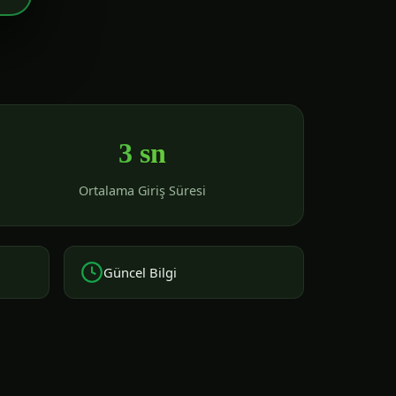
3 sn
Ortalama Giriş Süresi
Güncel Bilgi