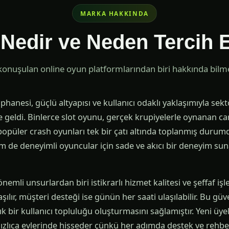
MARKA HAKKINDA
 Nedir ve Neden Tercih E
 konuşulan online oyun platformlarından biri hakkında bilm
phanesi, güçlü altyapısı ve kullanıcı odaklı yaklaşımıyla se
e geldi. Binlerce slot oyunu, gerçek krupiyelerle oynanan ca
i popüler crash oyunları tek bir çatı altında toplanmış duru
 de deneyimli oyuncular için sade ve akıcı bir deneyim sun
nemli unsurlardan biri istikrarlı hizmet kalitesi ve şeffaf işl
aşılır, müşteri desteği ise günün her saati ulaşılabilir. Bu 
ık bir kullanıcı topluluğu oluşturmasını sağlamıştır. Yeni üy
hızlıca evlerinde hisseder çünkü her adımda destek ve rehberl