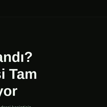
andı?
i Tam
yor