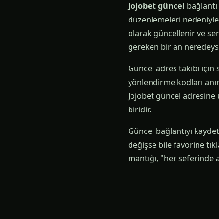
Jojobet güncel
bağlantı 
düzenlemeleri nedeniyle
olarak güncellenir ve se
gereken bir an neredeys
Güncel adres takibi için 
yönlendirme kodları anınd
Jojobet güncel adresine u
biridir.
Güncel bağlantıyı kaydetm
değişse bile favorine tık
mantığı, "her seferinde 