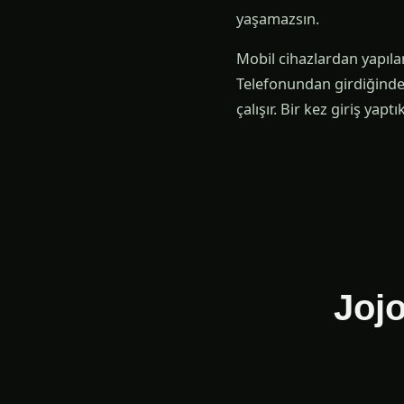
yaşamazsın.
Mobil cihazlardan yapılan
Telefonundan girdiğinde
çalışır. Bir kez giriş yap
Jojo