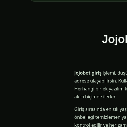
Jojo
Jojobet giriş
işlemi, düş
adrese ulaşabilirsin. Kull
Herhangi bir ek yazılım
akıcı biçimde ilerler.
Giriş sırasında en sık ya
önbelleği temizlemen ya d
kontrol edilir ve her za