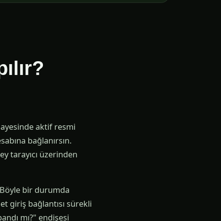
ılır?
.
sayesinde aktif resmi
hesabına bağlanırsın.
ey tarayıcı üzerinden
r. Böyle bir durumda
t giriş bağlantısı sürekli
pandı mı?" endişesi