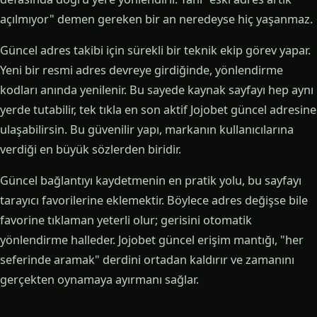
açılmıyor" demen gereken bir an neredeyse hiç yaşanmaz.
Güncel adres takibi için sürekli bir teknik ekip görev yapar.
Yeni bir resmi adres devreye girdiğinde, yönlendirme
kodları anında yenilenir. Bu sayede kaynak sayfayı hep aynı
yerde tutabilir, tek tıkla en son aktif Jojobet güncel adresine
ulaşabilirsin. Bu güvenilir yapı, markanın kullanıcılarına
verdiği en büyük sözlerden biridir.
Güncel bağlantıyı kaydetmenin en pratik yolu, bu sayfayı
tarayıcı favorilerine eklemektir. Böylece adres değişse bile
favorine tıklaman yeterli olur; gerisini otomatik
yönlendirme halleder. Jojobet güncel erişim mantığı, "her
seferinde aramak" derdini ortadan kaldırır ve zamanını
gerçekten oynamaya ayırmanı sağlar.