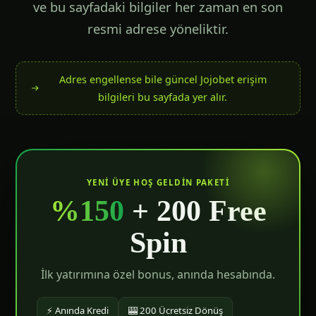
ve bu sayfadaki bilgiler her zaman en son
resmi adrese yöneliktir.
Adres engellense bile güncel Jojobet erişim
bilgileri bu sayfada yer alır.
YENI ÜYE HOŞ GELDIN PAKETI
%150
+ 200 Free
Spin
İlk yatırımına özel bonus, anında hesabında.
⚡ Anında Kredi
🎰 200 Ücretsiz Dönüş