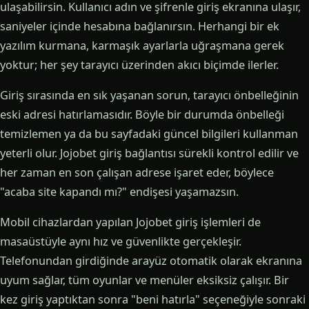
ulaşabilirsin. Kullanıcı adın ve şifrenle giriş ekranına ulaşır,
saniyeler içinde hesabına bağlanırsın. Herhangi bir ek
yazılım kurmana, karmaşık ayarlarla uğraşmana gerek
yoktur; her şey tarayıcı üzerinden akıcı biçimde ilerler.
Giriş sırasında en sık yaşanan sorun, tarayıcı önbelleğinin
eski adresi hatırlamasıdır. Böyle bir durumda önbelleği
temizlemen ya da bu sayfadaki güncel bilgileri kullanman
yeterli olur. Jojobet giriş bağlantısı sürekli kontrol edilir ve
her zaman en son çalışan adrese işaret eder, böylece
"acaba site kapandı mı?" endişesi yaşamazsın.
Mobil cihazlardan yapılan Jojobet giriş işlemleri de
masaüstüyle aynı hız ve güvenlikte gerçekleşir.
Telefonundan girdiğinde arayüz otomatik olarak ekranına
uyum sağlar, tüm oyunlar ve menüler eksiksiz çalışır. Bir
kez giriş yaptıktan sonra "beni hatırla" seçeneğiyle sonraki