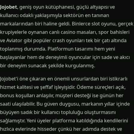
Jojobet
, geniş oyun kütüphanesi, güçlü altyapısı ve
kullanıcı odaklı yaklaşımıyla sektörün en tanınan
markalarından biri haline geldi. Binlerce slot oyunu, gerçek
krupiyelerle oynanan canlı casino masaları, spor bahisleri
ve Aviator gibi popüler crash oyunları tek bir çatı altında
toplanmış durumda. Platformun tasarımı hem yeni
başlayanlar hem de deneyimli oyuncular için sade ve akıcı
bir deneyim sunacak şekilde kurgulanmış.
Jojobet'i öne çıkaran en önemli unsurlardan biri istikrarlı
hizmet kalitesi ve şeffaf işleyişidir. Ödeme süreçleri açık,
bonus koşulları anlaşılır, müşteri desteği ise günün her
saati ulaşılabilir. Bu güven duygusu, markanın yıllar içinde
büyüyen sadık bir kullanıcı topluluğu oluşturmasını
sağlamıştır. Yeni üyeler platforma katıldığında kendilerini
hızlıca evlerinde hisseder çünkü her adımda destek ve