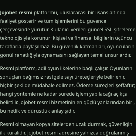
Jojobet resmi
platformu, uluslararası bir lisans altında
faaliyet gösterir ve tüm işlemlerini bu güvence
çerçevesinde yürütür. Kullanıcı verileri güncel SSL şifreleme
teknolojisiyle korunur; kişisel ve finansal bilgilerin üçüncü
taraflarla paylaşılmaz. Bu güvenlik katmanları, oyuncuların
gönül rahatlığıyla oynamasını sağlayan temel unsurlardır.
Resmi platform, adil oyun ilkelerine bağlı çalışır. Oyunların
sonuçları bağımsız rastgele sayı üreteçleriyle belirlenir,
hiçbir şekilde müdahale edilmez. Ödeme süreçleri şeffaftır;
hangi yöntemle ne kadar sürede işlem yapılacağı açıkça
belirtilir. Jojobet resmi hizmetinin en güçlü yanlarından biri,
bu netlik ve dürüstlük anlayışıdır.
Resmi olmayan kopya sitelerden uzak durmak, güvenliğin
ilk kuralıdır. Jojobet resmi adresine yalnızca doğrulanmış