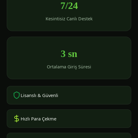
7/24
Kesintisiz Canlı Destek
3 sn
Ortalama Giriş Süresi
Lisanslı & Güvenli
Hızlı Para Çekme