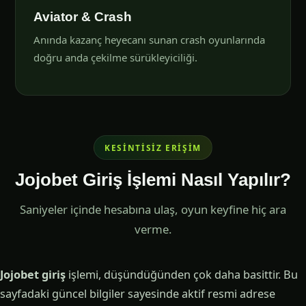
Aviator & Crash
Anında kazanç heyecanı sunan crash oyunlarında
doğru anda çekilme sürükleyiciliği.
KESINTISIZ ERIŞIM
Jojobet Giriş İşlemi Nasıl Yapılır?
Saniyeler içinde hesabına ulaş, oyun keyfine hiç ara
verme.
Jojobet giriş
işlemi, düşündüğünden çok daha basittir. Bu
sayfadaki güncel bilgiler sayesinde aktif resmi adrese