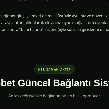
 Jojobet giriş işlemleri de masaüstüyle aynı hız ve güvenlikt
 arayüz otomatik olarak ekranına uyum sağlar, tüm oyunlar
tıktan sonra "beni hatırla" seçeneğiyle sonraki girişlerini daha
HER ZAMAN AKTIF
bet Güncel Bağlantı Si
Adres değişse bile bağlantın bir an bile kopmuyor.