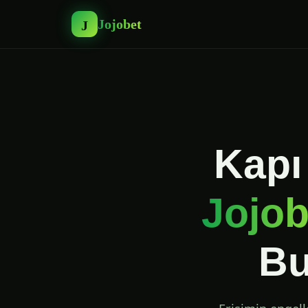
Jojobet
J
Kapı
Jojob
Bu