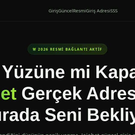
Giriş
Güncel
Resmi
Giriş Adresi
SSS
🚨 2026 RESMI BAĞLANTI AKTIF
 Yüzüne mi Kap
et
Gerçek Adres
rada Seni Bekli