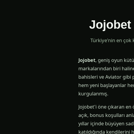
Jojobet
Türkiye'nin en çok
Jojobet
, geniş oyun kütü
markalarından biri halin
bahisleri ve Aviator gib
hem yeni başlayanlar hem
kurgulanmış.
Jojobet'i öne çıkaran en ö
açık, bonus koşulları anl
yıllar içinde büyüyen sad
katıldığında kendilerini 