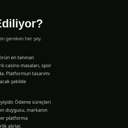
diliyor?
en gereken her şey.
ktörün en tanınan
nlı casino masaları, spor
mda. Platformun tasarımı
acak şekilde
eyişidir. Ödeme süreçleri
güven duygusu, markanın
eler platforma
ik alırlar.