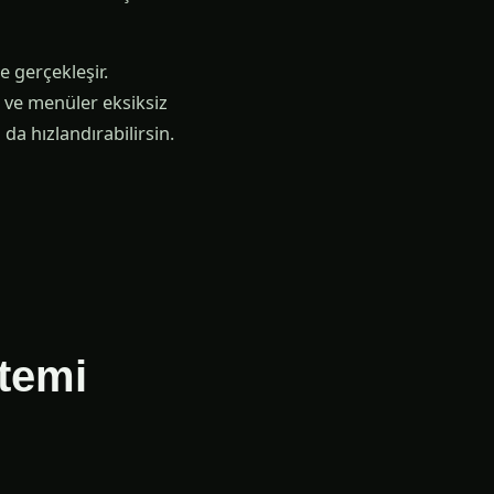
e gerçekleşir.
 ve menüler eksiksiz
 da hızlandırabilirsin.
stemi