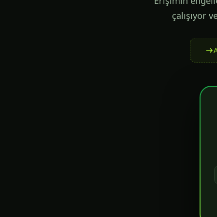
Erişimin engell
çalışıyor v
A