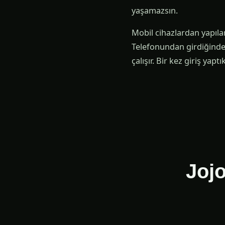
yaşamazsın.
Mobil cihazlardan yapılan
Telefonundan girdiğinde
çalışır. Bir kez giriş yap
Jojo