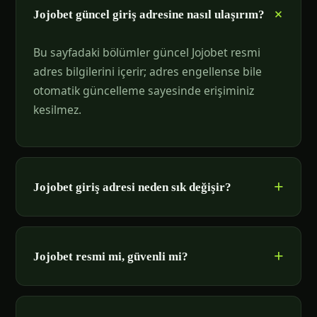
Jojobet güncel giriş adresine nasıl ulaşırım?
Bu sayfadaki bölümler güncel Jojobet resmi
adres bilgilerini içerir; adres engellense bile
otomatik güncelleme sayesinde erişiminiz
kesilmez.
Jojobet giriş adresi neden sık değişir?
Jojobet resmi mi, güvenli mi?