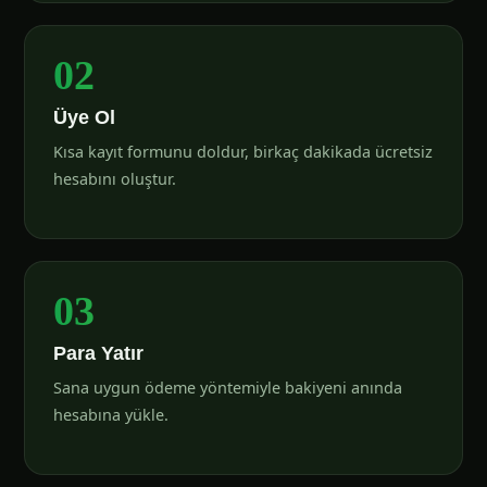
02
Üye Ol
Kısa kayıt formunu doldur, birkaç dakikada ücretsiz
hesabını oluştur.
03
Para Yatır
Sana uygun ödeme yöntemiyle bakiyeni anında
hesabına yükle.