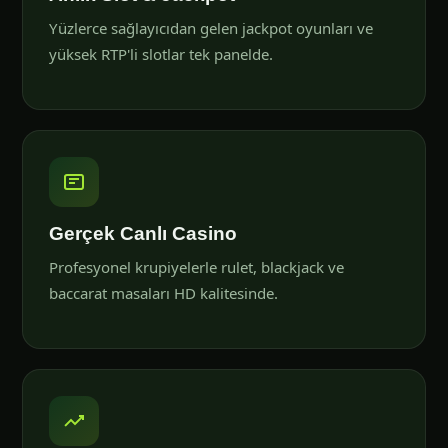
Yüzlerce sağlayıcıdan gelen jackpot oyunları ve
yüksek RTP'li slotlar tek panelde.
Gerçek Canlı Casino
Profesyonel krupiyelerle rulet, blackjack ve
baccarat masaları HD kalitesinde.