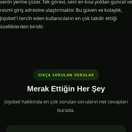
senin yerine çözer. Tek görevi, seni en kısa yoldan güncel ve
resmi giriş adresine ulaştırmaktır. Bu güven ve kolaylık,
Jojobet'i tercih eden kullanıcıların en çok takdir ettiği
özelliklerden biridir.
SIKÇA SORULAN SORULAR
Merak Ettiğin Her Şey
Jojobet hakkında en çok sorulan soruların net cevapları
burada.