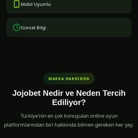
Mobil Uyumlu
Güncel Bilgi
MARKA HAKKINDA
Jojobet Nedir ve Neden Tercih
Ediliyor?
Türkiye'nin en çok konuşulan online oyun
platformlarından biri hakkında bilmen gereken her şey.