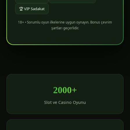
🏆 VIP Sadakat
18+ • Sorumlu oyun ilkelerine uygun oynayın. Bonus çevrim
şartları geçerlidir.
2000+
Slot ve Casino Oyunu