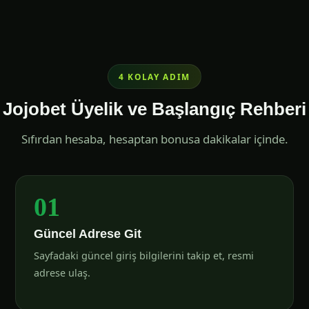
4 KOLAY ADIM
Jojobet Üyelik ve Başlangıç Rehberi
Sıfırdan hesaba, hesaptan bonusa dakikalar içinde.
01
Güncel Adrese Git
Sayfadaki güncel giriş bilgilerini takip et, resmi
adrese ulaş.