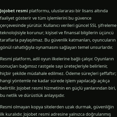
Jojobet resmi
platformu, uluslararası bir lisans altında
faaliyet gösterir ve tüm işlemlerini bu güvence
çerçevesinde yürütür. Kullanıcı verileri güncel SSL şifreleme
teknolojisiyle korunur; kişisel ve finansal bilgilerin üçüncü
taraflarla paylaşılmaz. Bu güvenlik katmanları, oyuncuların
gönül rahatlığıyla oynamasını sağlayan temel unsurlardır.
Resmi platform, adil oyun ilkelerine bağlı çalışır. Oyunların
sonuçları bağımsız rastgele sayı üreteçleriyle belirlenir,
hiçbir şekilde müdahale edilmez. Ödeme süreçleri şeffaftır;
hangi yöntemle ne kadar sürede işlem yapılacağı açıkça
belirtilir. Jojobet resmi hizmetinin en güçlü yanlarından biri,
bu netlik ve dürüstlük anlayışıdır.
Resmi olmayan kopya sitelerden uzak durmak, güvenliğin
ilk kuralıdır. Jojobet resmi adresine yalnızca doğrulanmış