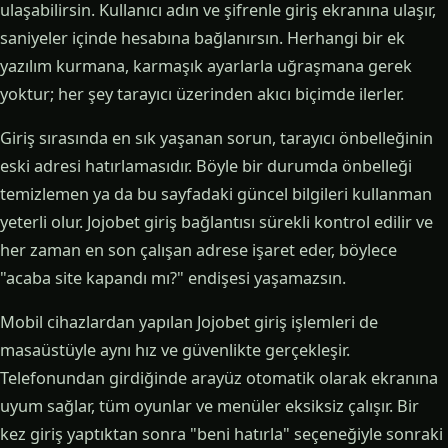
ulaşabilirsin. Kullanıcı adın ve şifrenle giriş ekranına ulaşır,
saniyeler içinde hesabına bağlanırsın. Herhangi bir ek
yazılım kurmana, karmaşık ayarlarla uğraşmana gerek
yoktur; her şey tarayıcı üzerinden akıcı biçimde ilerler.
Giriş sırasında en sık yaşanan sorun, tarayıcı önbelleğinin
eski adresi hatırlamasıdır. Böyle bir durumda önbelleği
temizlemen ya da bu sayfadaki güncel bilgileri kullanman
yeterli olur. Jojobet giriş bağlantısı sürekli kontrol edilir ve
her zaman en son çalışan adrese işaret eder, böylece
"acaba site kapandı mı?" endişesi yaşamazsın.
Mobil cihazlardan yapılan Jojobet giriş işlemleri de
masaüstüyle aynı hız ve güvenlikte gerçekleşir.
Telefonundan girdiğinde arayüz otomatik olarak ekranına
uyum sağlar, tüm oyunlar ve menüler eksiksiz çalışır. Bir
kez giriş yaptıktan sonra "beni hatırla" seçeneğiyle sonraki