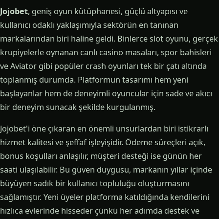
Jojobet
, geniş oyun kütüphanesi, güçlü altyapısı ve
kullanıcı odaklı yaklaşımıyla sektörün en tanınan
markalarından biri haline geldi. Binlerce slot oyunu, gerçek
krupiyelerle oynanan canlı casino masaları, spor bahisleri
ve Aviator gibi popüler crash oyunları tek bir çatı altında
toplanmış durumda. Platformun tasarımı hem yeni
başlayanlar hem de deneyimli oyuncular için sade ve akıcı
bir deneyim sunacak şekilde kurgulanmış.
Jojobet'i öne çıkaran en önemli unsurlardan biri istikrarlı
hizmet kalitesi ve şeffaf işleyişidir. Ödeme süreçleri açık,
bonus koşulları anlaşılır, müşteri desteği ise günün her
saati ulaşılabilir. Bu güven duygusu, markanın yıllar içinde
büyüyen sadık bir kullanıcı topluluğu oluşturmasını
sağlamıştır. Yeni üyeler platforma katıldığında kendilerini
hızlıca evlerinde hisseder çünkü her adımda destek ve