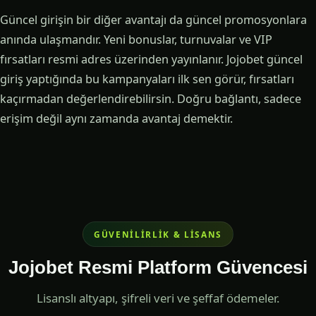
Güncel girişin bir diğer avantajı da güncel promosyonlara
anında ulaşmandır. Yeni bonuslar, turnuvalar ve VIP
fırsatları resmi adres üzerinden yayınlanır. Jojobet güncel
giriş yaptığında bu kampanyaları ilk sen görür, fırsatları
kaçırmadan değerlendirebilirsin. Doğru bağlantı, sadece
erişim değil aynı zamanda avantaj demektir.
GÜVENILIRLIK & LISANS
Jojobet Resmi Platform Güvencesi
Lisanslı altyapı, şifreli veri ve şeffaf ödemeler.