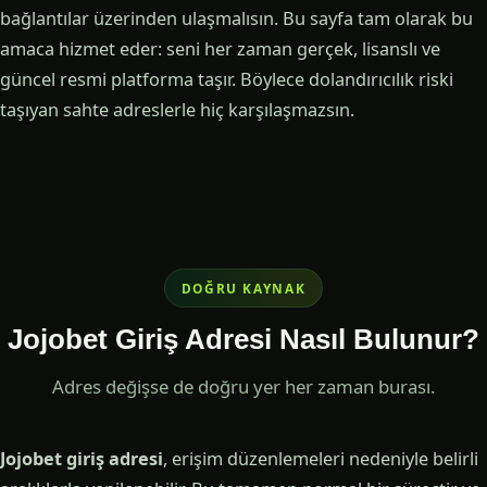
bağlantılar üzerinden ulaşmalısın. Bu sayfa tam olarak bu
amaca hizmet eder: seni her zaman gerçek, lisanslı ve
güncel resmi platforma taşır. Böylece dolandırıcılık riski
taşıyan sahte adreslerle hiç karşılaşmazsın.
DOĞRU KAYNAK
Jojobet Giriş Adresi Nasıl Bulunur?
Adres değişse de doğru yer her zaman burası.
Jojobet giriş adresi
, erişim düzenlemeleri nedeniyle belirli