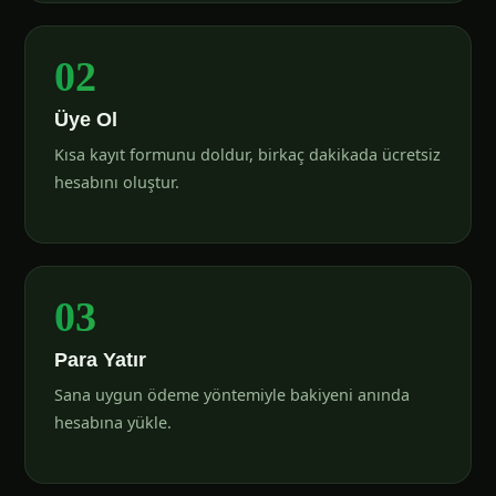
02
Üye Ol
Kısa kayıt formunu doldur, birkaç dakikada ücretsiz
hesabını oluştur.
03
Para Yatır
Sana uygun ödeme yöntemiyle bakiyeni anında
hesabına yükle.