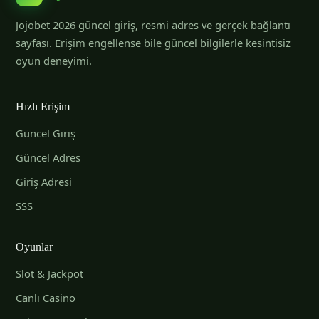
Jojobet 2026 güncel giriş, resmi adres ve gerçek bağlantı
sayfası. Erişim engellense bile güncel bilgilerle kesintisiz
oyun deneyimi.
Hızlı Erişim
Güncel Giriş
Güncel Adres
Giriş Adresi
SSS
Oyunlar
Slot & Jackpot
Canlı Casino