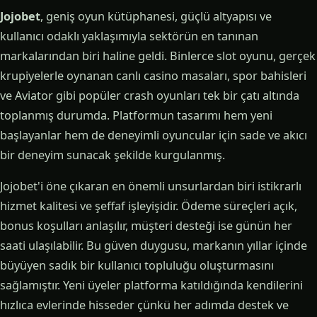
Jojobet
, geniş oyun kütüphanesi, güçlü altyapısı ve
kullanıcı odaklı yaklaşımıyla sektörün en tanınan
markalarından biri haline geldi. Binlerce slot oyunu, gerçek
krupiyelerle oynanan canlı casino masaları, spor bahisleri
ve Aviator gibi popüler crash oyunları tek bir çatı altında
toplanmış durumda. Platformun tasarımı hem yeni
başlayanlar hem de deneyimli oyuncular için sade ve akıcı
bir deneyim sunacak şekilde kurgulanmış.
Jojobet'i öne çıkaran en önemli unsurlardan biri istikrarlı
hizmet kalitesi ve şeffaf işleyişidir. Ödeme süreçleri açık,
bonus koşulları anlaşılır, müşteri desteği ise günün her
saati ulaşılabilir. Bu güven duygusu, markanın yıllar içinde
büyüyen sadık bir kullanıcı topluluğu oluşturmasını
sağlamıştır. Yeni üyeler platforma katıldığında kendilerini
hızlıca evlerinde hisseder çünkü her adımda destek ve