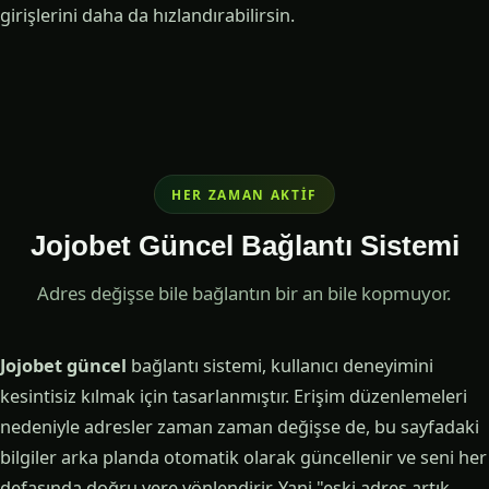
girişlerini daha da hızlandırabilirsin.
HER ZAMAN AKTIF
Jojobet Güncel Bağlantı Sistemi
Adres değişse bile bağlantın bir an bile kopmuyor.
Jojobet güncel
bağlantı sistemi, kullanıcı deneyimini
kesintisiz kılmak için tasarlanmıştır. Erişim düzenlemeleri
nedeniyle adresler zaman zaman değişse de, bu sayfadaki
bilgiler arka planda otomatik olarak güncellenir ve seni her
defasında doğru yere yönlendirir. Yani "eski adres artık