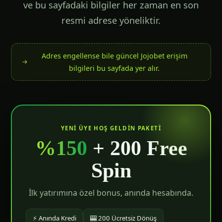
ve bu sayfadaki bilgiler her zaman en son
resmi adrese yöneliktir.
Adres engellense bile güncel Jojobet erişim
bilgileri bu sayfada yer alır.
YENI ÜYE HOŞ GELDIN PAKETI
%150
+ 200 Free
Spin
İlk yatırımına özel bonus, anında hesabında.
⚡ Anında Kredi
🎰 200 Ücretsiz Dönüş