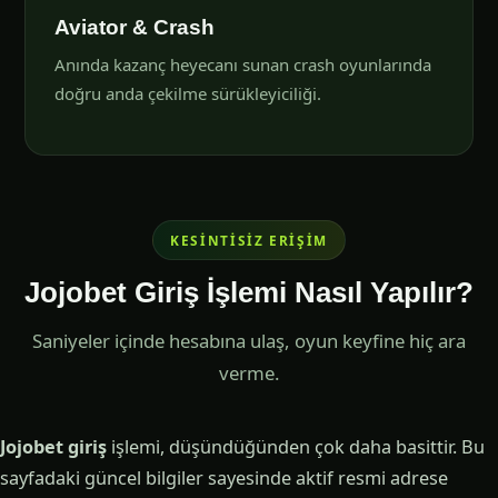
Aviator & Crash
Anında kazanç heyecanı sunan crash oyunlarında
doğru anda çekilme sürükleyiciliği.
KESINTISIZ ERIŞIM
Jojobet Giriş İşlemi Nasıl Yapılır?
Saniyeler içinde hesabına ulaş, oyun keyfine hiç ara
verme.
Jojobet giriş
işlemi, düşündüğünden çok daha basittir. Bu
sayfadaki güncel bilgiler sayesinde aktif resmi adrese