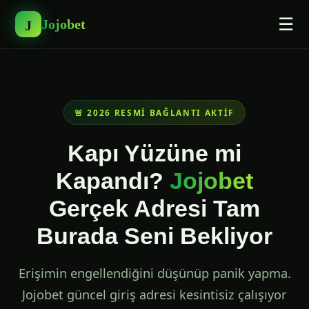
☰
Jojobet
J
🚨 2026 RESMI BAĞLANTI AKTIF
Kapı Yüzüne mi
Kapandı?
Jojobet
Gerçek Adresi Tam
Burada Seni Bekliyor
Erişimin engellendiğini düşünüp panik yapma.
Jojobet güncel giriş adresi kesintisiz çalışıyor