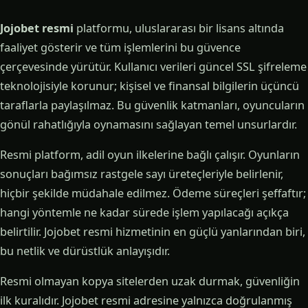
Jojobet resmi
platformu, uluslararası bir lisans altında
faaliyet gösterir ve tüm işlemlerini bu güvence
çerçevesinde yürütür. Kullanıcı verileri güncel SSL şifreleme
teknolojisiyle korunur; kişisel ve finansal bilgilerin üçüncü
taraflarla paylaşılmaz. Bu güvenlik katmanları, oyuncuların
gönül rahatlığıyla oynamasını sağlayan temel unsurlardır.
Resmi platform, adil oyun ilkelerine bağlı çalışır. Oyunların
sonuçları bağımsız rastgele sayı üreteçleriyle belirlenir,
hiçbir şekilde müdahale edilmez. Ödeme süreçleri şeffaftır;
hangi yöntemle ne kadar sürede işlem yapılacağı açıkça
belirtilir. Jojobet resmi hizmetinin en güçlü yanlarından biri,
bu netlik ve dürüstlük anlayışıdır.
Resmi olmayan kopya sitelerden uzak durmak, güvenliğin
ilk kuralıdır. Jojobet resmi adresine yalnızca doğrulanmış