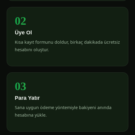
02
Üye Ol
Kısa kayıt formunu doldur, birkaç dakikada ücretsiz
hesabını oluştur.
03
Para Yatır
Sana uygun ödeme yöntemiyle bakiyeni anında
hesabına yükle.