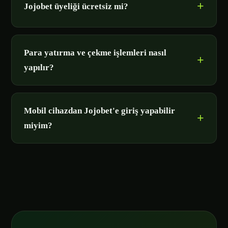
Jojobet üyeliği ücretsiz mi?
Para yatırma ve çekme işlemleri nasıl
yapılır?
Mobil cihazdan Jojobet'e giriş yapabilir
miyim?