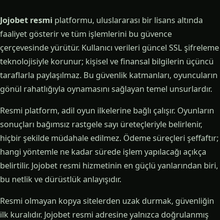
Jojobet resmi
platformu, uluslararası bir lisans altında
faaliyet gösterir ve tüm işlemlerini bu güvence
çerçevesinde yürütür. Kullanıcı verileri güncel SSL şifreleme
teknolojisiyle korunur; kişisel ve finansal bilgilerin üçüncü
taraflarla paylaşılmaz. Bu güvenlik katmanları, oyuncuların
gönül rahatlığıyla oynamasını sağlayan temel unsurlardır.
Resmi platform, adil oyun ilkelerine bağlı çalışır. Oyunların
sonuçları bağımsız rastgele sayı üreteçleriyle belirlenir,
hiçbir şekilde müdahale edilmez. Ödeme süreçleri şeffaftır;
hangi yöntemle ne kadar sürede işlem yapılacağı açıkça
belirtilir. Jojobet resmi hizmetinin en güçlü yanlarından biri,
bu netlik ve dürüstlük anlayışıdır.
Resmi olmayan kopya sitelerden uzak durmak, güvenliğin
ilk kuralıdır. Jojobet resmi adresine yalnızca doğrulanmış