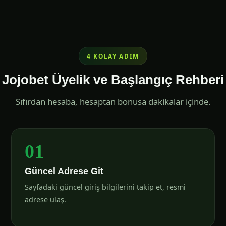
4 KOLAY ADIM
Jojobet Üyelik ve Başlangıç Rehberi
Sıfırdan hesaba, hesaptan bonusa dakikalar içinde.
01
Güncel Adrese Git
Sayfadaki güncel giriş bilgilerini takip et, resmi
adrese ulaş.