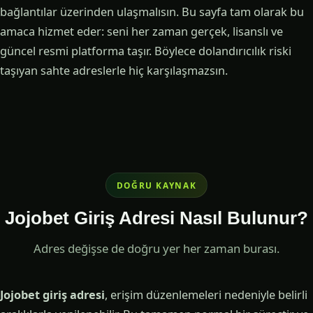
bağlantılar üzerinden ulaşmalısın. Bu sayfa tam olarak bu
amaca hizmet eder: seni her zaman gerçek, lisanslı ve
güncel resmi platforma taşır. Böylece dolandırıcılık riski
taşıyan sahte adreslerle hiç karşılaşmazsın.
DOĞRU KAYNAK
Jojobet Giriş Adresi Nasıl Bulunur?
Adres değişse de doğru yer her zaman burası.
Jojobet giriş adresi
, erişim düzenlemeleri nedeniyle belirli