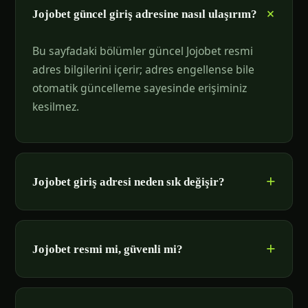
Jojobet güncel giriş adresine nasıl ulaşırım?
Bu sayfadaki bölümler güncel Jojobet resmi
adres bilgilerini içerir; adres engellense bile
otomatik güncelleme sayesinde erişiminiz
kesilmez.
Jojobet giriş adresi neden sık değişir?
Jojobet resmi mi, güvenli mi?