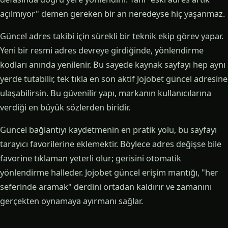
açılmıyor" demen gereken bir an neredeyse hiç yaşanmaz.
Güncel adres takibi için sürekli bir teknik ekip görev yapar.
Yeni bir resmi adres devreye girdiğinde, yönlendirme
kodları anında yenilenir. Bu sayede kaynak sayfayı hep aynı
yerde tutabilir, tek tıkla en son aktif Jojobet güncel adresine
ulaşabilirsin. Bu güvenilir yapı, markanın kullanıcılarına
verdiği en büyük sözlerden biridir.
Güncel bağlantıyı kaydetmenin en pratik yolu, bu sayfayı
tarayıcı favorilerine eklemektir. Böylece adres değişse bile
favorine tıklaman yeterli olur; gerisini otomatik
yönlendirme halleder. Jojobet güncel erişim mantığı, "her
seferinde aramak" derdini ortadan kaldırır ve zamanını
gerçekten oynamaya ayırmanı sağlar.