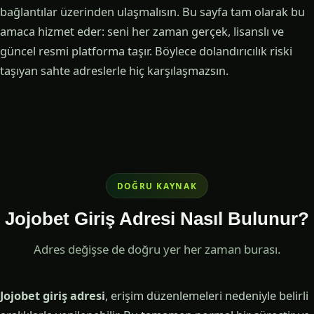
bağlantılar üzerinden ulaşmalısın. Bu sayfa tam olarak bu
amaca hizmet eder: seni her zaman gerçek, lisanslı ve
güncel resmi platforma taşır. Böylece dolandırıcılık riski
taşıyan sahte adreslerle hiç karşılaşmazsın.
DOĞRU KAYNAK
Jojobet Giriş Adresi Nasıl Bulunur?
Adres değişse de doğru yer her zaman burası.
Jojobet giriş adresi
, erişim düzenlemeleri nedeniyle belirli