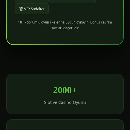
🏆 VIP Sadakat
18+ • Sorumlu oyun ilkelerine uygun oynayın. Bonus çevrim
şartları geçerlidir.
2000+
Slot ve Casino Oyunu