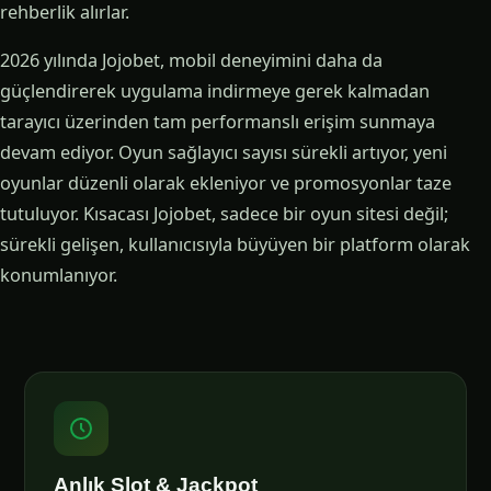
rehberlik alırlar.
2026 yılında Jojobet, mobil deneyimini daha da
güçlendirerek uygulama indirmeye gerek kalmadan
tarayıcı üzerinden tam performanslı erişim sunmaya
devam ediyor. Oyun sağlayıcı sayısı sürekli artıyor, yeni
oyunlar düzenli olarak ekleniyor ve promosyonlar taze
tutuluyor. Kısacası Jojobet, sadece bir oyun sitesi değil;
sürekli gelişen, kullanıcısıyla büyüyen bir platform olarak
konumlanıyor.
Anlık Slot & Jackpot