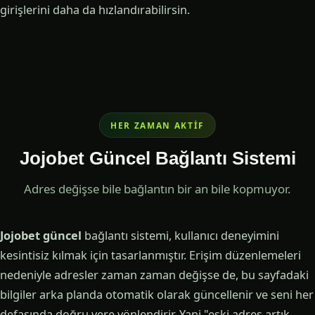
girişlerini daha da hızlandırabilirsin.
HER ZAMAN AKTIF
Jojobet Güncel Bağlantı Sistemi
Adres değişse bile bağlantın bir an bile kopmuyor.
Jojobet güncel
bağlantı sistemi, kullanıcı deneyimini
kesintisiz kılmak için tasarlanmıştır. Erişim düzenlemeleri
nedeniyle adresler zaman zaman değişse de, bu sayfadaki
bilgiler arka planda otomatik olarak güncellenir ve seni her
defasında doğru yere yönlendirir. Yani "eski adres artık