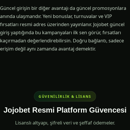
Güncel girişin bir diğer avantajı da güncel promosyonlara
anında ulaşmandır. Yeni bonuslar, turnuvalar ve VIP
fırsatları resmi adres üzerinden yayınlanır. Jojobet güncel
giriş yaptığında bu kampanyaları ilk sen görür, fırsatları
kaçırmadan değerlendirebilirsin. Doğru bağlantı, sadece
erişim değil aynı zamanda avantaj demektir.
GÜVENILIRLIK & LISANS
Jojobet Resmi Platform Güvencesi
Lisanslı altyapı, şifreli veri ve şeffaf ödemeler.