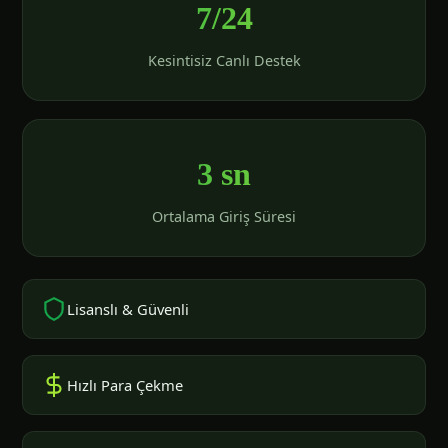
7/24
Kesintisiz Canlı Destek
3 sn
Ortalama Giriş Süresi
Lisanslı & Güvenli
Hızlı Para Çekme