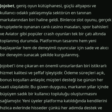
Jojobet
, geniş oyun kütüphanesi, güçlü altyapısı ve
kullanıcı odaklı yaklaşımıyla sektörün en tanınan
markalarından biri haline geldi. Binlerce slot oyunu, gerçek
krupiyelerle oynanan canlı casino masaları, spor bahisleri
ve Aviator gibi popüler crash oyunları tek bir çatı altında
toplanmış durumda. Platformun tasarımı hem yeni
başlayanlar hem de deneyimli oyuncular için sade ve akıcı
bir deneyim sunacak şekilde kurgulanmış.
Jojobet'i öne çıkaran en önemli unsurlardan biri istikrarlı
hizmet kalitesi ve şeffaf işleyişidir. Ödeme süreçleri açık,
bonus koşulları anlaşılır, müşteri desteği ise günün her
saati ulaşılabilir. Bu güven duygusu, markanın yıllar içinde
büyüyen sadık bir kullanıcı topluluğu oluşturmasını
sağlamıştır. Yeni üyeler platforma katıldığında kendilerini
hızlıca evlerinde hisseder çünkü her adımda destek ve