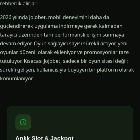
rehberlik alırlar.
2026 yılında Jojobet, mobil deneyimini daha da
güçlendirerek uygulama indirmeye gerek kalmadan
tarayıcı üzerinden tam performanslı erişim sunmaya
devam ediyor. Oyun sağlayıcı sayısı sürekli artıyor, yeni
oyunlar düzenli olarak ekleniyor ve promosyonlar taze
tutuluyor. Kısacası Jojobet, sadece bir oyun sitesi değil;
sürekli gelişen, kullanıcısıyla büyüyen bir platform olarak
konumlanıyor.
Anlık Slot & Jackpot