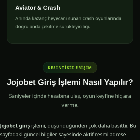
Aviator & Crash
Anında kazanç heyecanı sunan crash oyunlarında
doğru anda çekilme sürükleyiciliği.
KESINTISIZ ERIŞIM
Jojobet Giriş İşlemi Nasıl Yapılır?
Saniyeler içinde hesabına ulaş, oyun keyfine hiç ara
verme.
Jojobet giriş
işlemi, düşündüğünden çok daha basittir. Bu
sayfadaki güncel bilgiler sayesinde aktif resmi adrese