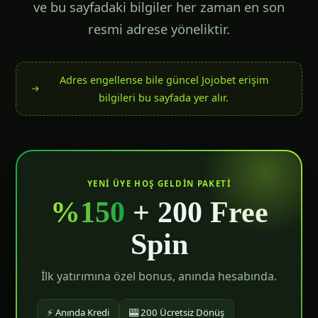
ve bu sayfadaki bilgiler her zaman en son
resmi adrese yöneliktir.
Adres engellense bile güncel Jojobet erişim
bilgileri bu sayfada yer alır.
YENI ÜYE HOŞ GELDIN PAKETI
%150
+ 200 Free
Spin
İlk yatırımına özel bonus, anında hesabında.
⚡ Anında Kredi
🎰 200 Ücretsiz Dönüş