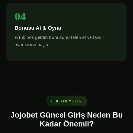
04
Bonusu Al & Oyna
%150 hoş geldin bonusunu talep et ve favori
oyunlarına başla.
TEK TIK YETER
Jojobet Güncel Giriş Neden Bu
Kadar Önemli?