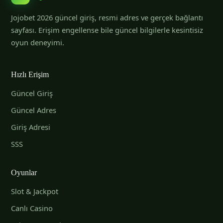
Jojobet 2026 güncel giriş, resmi adres ve gerçek bağlantı
sayfası. Erişim engellense bile güncel bilgilerle kesintisiz
oyun deneyimi.
Hızlı Erişim
Güncel Giriş
Güncel Adres
Giriş Adresi
SSS
Oyunlar
Slot & Jackpot
Canlı Casino