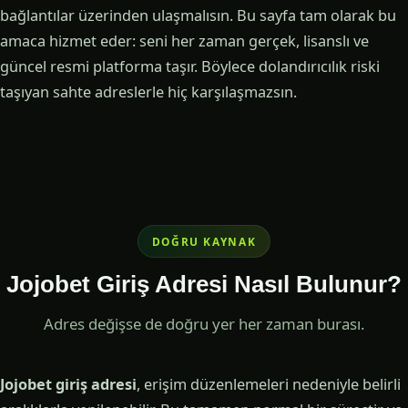
bağlantılar üzerinden ulaşmalısın. Bu sayfa tam olarak bu
amaca hizmet eder: seni her zaman gerçek, lisanslı ve
güncel resmi platforma taşır. Böylece dolandırıcılık riski
taşıyan sahte adreslerle hiç karşılaşmazsın.
DOĞRU KAYNAK
Jojobet Giriş Adresi Nasıl Bulunur?
Adres değişse de doğru yer her zaman burası.
Jojobet giriş adresi
, erişim düzenlemeleri nedeniyle belirli