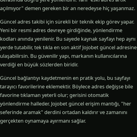
açılmıyor" demen gereken bir an neredeyse hiç yaşanmaz.
Güncel adres takibi için sürekli bir teknik ekip görev yapar.
Yeni bir resmi adres devreye girdiğinde, yönlendirme
kodları anında yenilenir. Bu sayede kaynak sayfayı hep aynı
yerde tutabilir, tek tıkla en son aktif Jojobet güncel adresine
ulaşabilirsin. Bu güvenilir yapı, markanın kullanıcılarına
verdiği en büyük sözlerden biridir.
Güncel bağlantıyı kaydetmenin en pratik yolu, bu sayfayı
tarayıcı favorilerine eklemektir. Böylece adres değişse bile
favorine tıklaman yeterli olur; gerisini otomatik
yönlendirme halleder. Jojobet güncel erişim mantığı, "her
seferinde aramak" derdini ortadan kaldırır ve zamanını
gerçekten oynamaya ayırmanı sağlar.