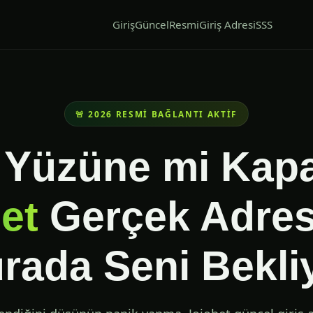
Giriş
Güncel
Resmi
Giriş Adresi
SSS
🚨 2026 RESMI BAĞLANTI AKTIF
 Yüzüne mi Kap
et
Gerçek Adres
rada Seni Bekli