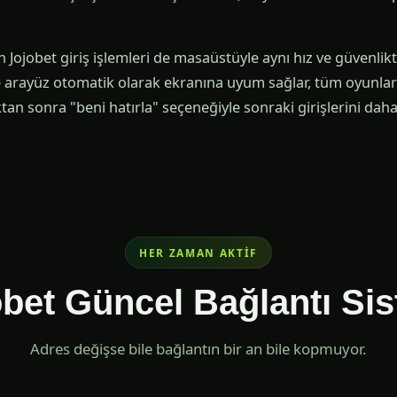
 Jojobet giriş işlemleri de masaüstüyle aynı hız ve güvenlikt
 arayüz otomatik olarak ekranına uyum sağlar, tüm oyunlar
tıktan sonra "beni hatırla" seçeneğiyle sonraki girişlerini daha
HER ZAMAN AKTIF
bet Güncel Bağlantı Si
Adres değişse bile bağlantın bir an bile kopmuyor.