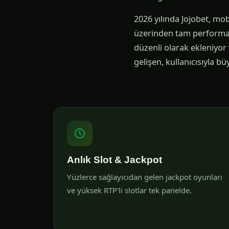
2026 yılında Jojobet, m
üzerinden tam performans
düzenli olarak ekleniyor 
gelişen, kullanıcısıyla 
Anlık Slot & Jackpot
Yüzlerce sağlayıcıdan gelen jackpot oyunları
ve yüksek RTP'li slotlar tek panelde.