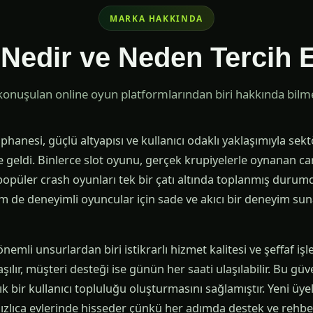
MARKA HAKKINDA
 Nedir ve Neden Tercih E
 konuşulan online oyun platformlarından biri hakkında bilm
phanesi, güçlü altyapısı ve kullanıcı odaklı yaklaşımıyla se
e geldi. Binlerce slot oyunu, gerçek krupiyelerle oynanan ca
i popüler crash oyunları tek bir çatı altında toplanmış duru
 de deneyimli oyuncular için sade ve akıcı bir deneyim sun
nemli unsurlardan biri istikrarlı hizmet kalitesi ve şeffaf işl
aşılır, müşteri desteği ise günün her saati ulaşılabilir. Bu 
ık bir kullanıcı topluluğu oluşturmasını sağlamıştır. Yeni üy
hızlıca evlerinde hisseder çünkü her adımda destek ve rehberl