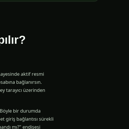
ılır?
.
sayesinde aktif resmi
hesabına bağlanırsın.
ey tarayıcı üzerinden
r. Böyle bir durumda
t giriş bağlantısı sürekli
pandı mı?" endişesi