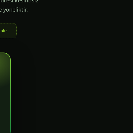
dresi kesintisiz
 yöneliktir.
lır.