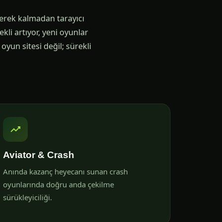
erek kalmadan tarayıcı
li artıyor, yeni oyunlar
oyun sitesi değil; sürekli
Aviator & Crash
Anında kazanç heyecanı sunan crash
oyunlarında doğru anda çekilme
sürükleyiciliği.