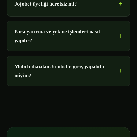
Jojobet üyeliği ücretsiz mi?
Para yatırma ve çekme işlemleri nasıl
yapılır?
Mobil cihazdan Jojobet'e giriş yapabilir
miyim?