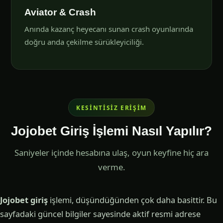
Aviator & Crash
Anında kazanç heyecanı sunan crash oyunlarında
doğru anda çekilme sürükleyiciliği.
KESINTISIZ ERIŞIM
Jojobet Giriş İşlemi Nasıl Yapılır?
Saniyeler içinde hesabına ulaş, oyun keyfine hiç ara
verme.
Jojobet giriş
işlemi, düşündüğünden çok daha basittir. Bu
sayfadaki güncel bilgiler sayesinde aktif resmi adrese