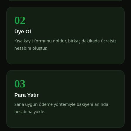
02
Üye Ol
Kısa kayıt formunu doldur, birkaç dakikada ücretsiz
hesabını oluştur.
03
Para Yatır
Sana uygun ödeme yöntemiyle bakiyeni anında
hesabına yükle.