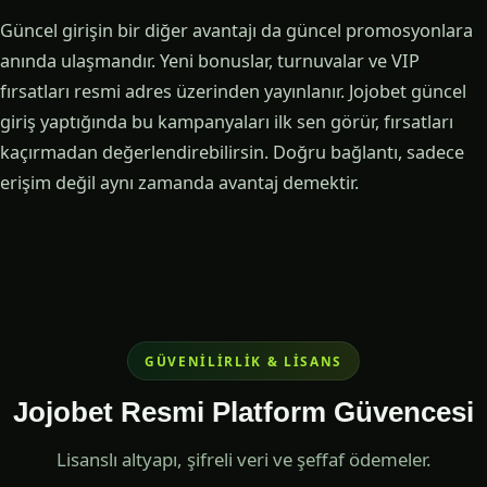
Güncel girişin bir diğer avantajı da güncel promosyonlara
anında ulaşmandır. Yeni bonuslar, turnuvalar ve VIP
fırsatları resmi adres üzerinden yayınlanır. Jojobet güncel
giriş yaptığında bu kampanyaları ilk sen görür, fırsatları
kaçırmadan değerlendirebilirsin. Doğru bağlantı, sadece
erişim değil aynı zamanda avantaj demektir.
GÜVENILIRLIK & LISANS
Jojobet Resmi Platform Güvencesi
Lisanslı altyapı, şifreli veri ve şeffaf ödemeler.