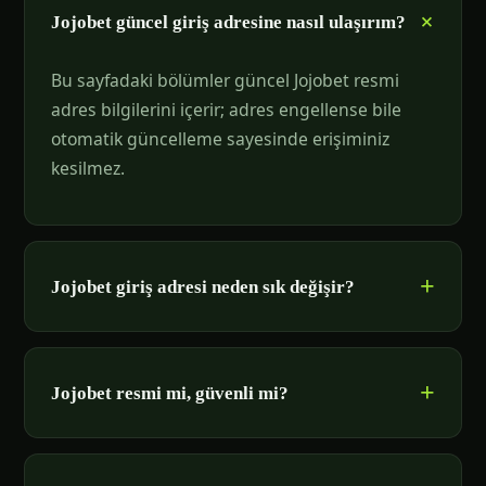
Jojobet güncel giriş adresine nasıl ulaşırım?
Bu sayfadaki bölümler güncel Jojobet resmi
adres bilgilerini içerir; adres engellense bile
otomatik güncelleme sayesinde erişiminiz
kesilmez.
Jojobet giriş adresi neden sık değişir?
Jojobet resmi mi, güvenli mi?