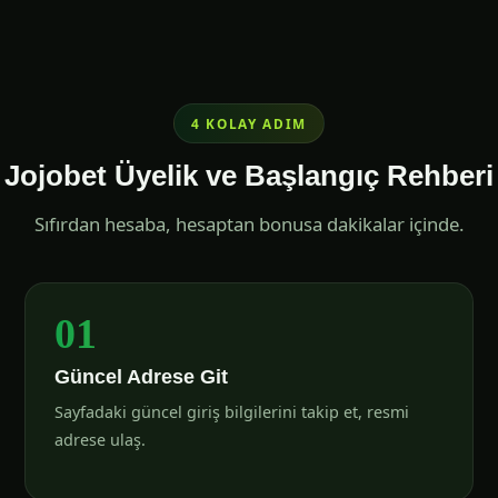
4 KOLAY ADIM
Jojobet Üyelik ve Başlangıç Rehberi
Sıfırdan hesaba, hesaptan bonusa dakikalar içinde.
01
Güncel Adrese Git
Sayfadaki güncel giriş bilgilerini takip et, resmi
adrese ulaş.