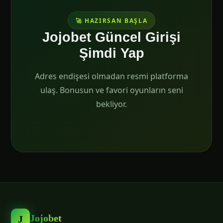
🚀 HAZIRSAN BAŞLA
Jojobet Güncel Girişi
Şimdi Yap
Adres endişesi olmadan resmi platforma
ulaş. Bonusun ve favori oyunların seni
bekliyor.
Jojobet
J