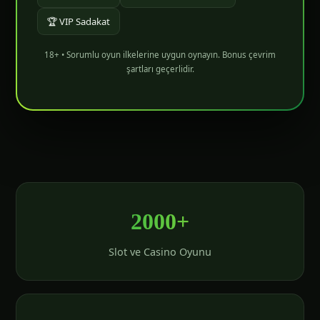
🏆 VIP Sadakat
18+ • Sorumlu oyun ilkelerine uygun oynayın. Bonus çevrim
şartları geçerlidir.
2000+
Slot ve Casino Oyunu