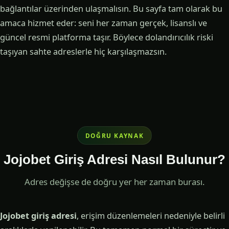
bağlantılar üzerinden ulaşmalısın. Bu sayfa tam olarak bu
amaca hizmet eder: seni her zaman gerçek, lisanslı ve
güncel resmi platforma taşır. Böylece dolandırıcılık riski
taşıyan sahte adreslerle hiç karşılaşmazsın.
DOĞRU KAYNAK
Jojobet Giriş Adresi Nasıl Bulunur?
Adres değişse de doğru yer her zaman burası.
Jojobet giriş adresi
, erişim düzenlemeleri nedeniyle belirli