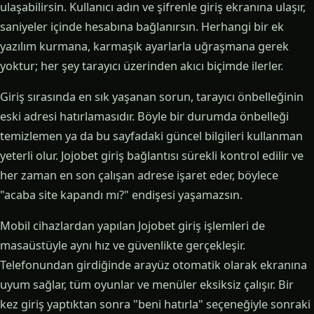
ulaşabilirsin. Kullanıcı adın ve şifrenle giriş ekranına ulaşır,
saniyeler içinde hesabına bağlanırsın. Herhangi bir ek
yazılım kurmana, karmaşık ayarlarla uğraşmana gerek
yoktur; her şey tarayıcı üzerinden akıcı biçimde ilerler.
Giriş sırasında en sık yaşanan sorun, tarayıcı önbelleğinin
eski adresi hatırlamasıdır. Böyle bir durumda önbelleği
temizlemen ya da bu sayfadaki güncel bilgileri kullanman
yeterli olur. Jojobet giriş bağlantısı sürekli kontrol edilir ve
her zaman en son çalışan adrese işaret eder, böylece
"acaba site kapandı mı?" endişesi yaşamazsın.
Mobil cihazlardan yapılan Jojobet giriş işlemleri de
masaüstüyle aynı hız ve güvenlikte gerçekleşir.
Telefonundan girdiğinde arayüz otomatik olarak ekranına
uyum sağlar, tüm oyunlar ve menüler eksiksiz çalışır. Bir
kez giriş yaptıktan sonra "beni hatırla" seçeneğiyle sonraki