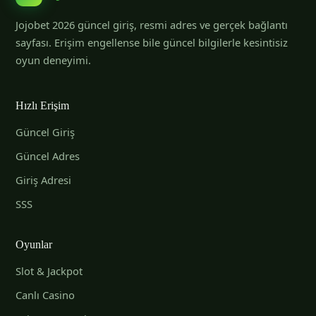
Jojobet 2026 güncel giriş, resmi adres ve gerçek bağlantı
sayfası. Erişim engellense bile güncel bilgilerle kesintisiz
oyun deneyimi.
Hızlı Erişim
Güncel Giriş
Güncel Adres
Giriş Adresi
SSS
Oyunlar
Slot & Jackpot
Canlı Casino