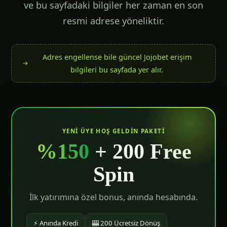
ve bu sayfadaki bilgiler her zaman en son
resmi adrese yöneliktir.
Adres engellense bile güncel Jojobet erişim
bilgileri bu sayfada yer alır.
YENI ÜYE HOŞ GELDIN PAKETI
%150
+ 200 Free
Spin
İlk yatırımına özel bonus, anında hesabında.
⚡ Anında Kredi
🎰 200 Ücretsiz Dönüş