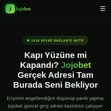
☰
Jojobet
J
🚨 2026 RESMI BAĞLANTI AKTIF
Kapı Yüzüne mi
Kapandı?
Jojobet
Gerçek Adresi Tam
Burada Seni Bekliyor
Erişimin engellendiğini düşünüp panik yapma.
Jojobet güncel giriş adresi kesintisiz çalışıyor