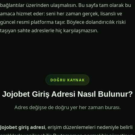
bağlantılar üzerinden ulaşmalısın. Bu sayfa tam olarak bu
amaca hizmet eder: seni her zaman gerçek, lisanslı ve
güncel resmi platforma taşır. Böylece dolandırıcılık riski
taşıyan sahte adreslerle hiç karşılaşmazsın.
DOĞRU KAYNAK
Jojobet Giriş Adresi Nasıl Bulunur?
Adres değişse de doğru yer her zaman burası.
Jojobet giriş adresi
, erişim düzenlemeleri nedeniyle belirli