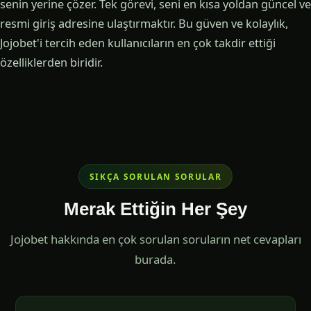
senin yerine çözer. Tek görevi, seni en kısa yoldan güncel ve
resmi giriş adresine ulaştırmaktır. Bu güven ve kolaylık,
Jojobet'i tercih eden kullanıcıların en çok takdir ettiği
özelliklerden biridir.
SIKÇA SORULAN SORULAR
Merak Ettiğin Her Şey
Jojobet hakkında en çok sorulan soruların net cevapları
burada.