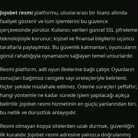
Jojobet resmi
platformu, uluslararası bir lisans altında
faaliyet gösterir ve tüm işlemlerini bu güvence
çerçevesinde yürütür. Kullanıcı verileri güncel SSL şifreleme
teknolojisiyle korunur; kişisel ve finansal bilgilerin üçüncü
taraflarla paylaşılmaz. Bu güvenlik katmanları, oyuncuların
gönül rahatlığıyla oynamasını sağlayan temel unsurlardır.
Resmi platform, adil oyun ilkelerine bağlı çalışır. Oyunların
sonuçları bağımsız rastgele sayı üreteçleriyle belirlenir,
hiçbir şekilde müdahale edilmez. Ödeme süreçleri şeffaftır;
hangi yöntemle ne kadar sürede işlem yapılacağı açıkça
belirtilir. Jojobet resmi hizmetinin en güçlü yanlarından biri,
bu netlik ve dürüstlük anlayışıdır.
Resmi olmayan kopya sitelerden uzak durmak, güvenliğin
ilk kuralıdır. Jojobet resmi adresine yalnızca doğrulanmış