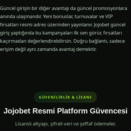
Güncel girişin bir diğer avantajı da güncel promosyonlara
anında ulaşmandır. Yeni bonuslar, turnuvalar ve VIP
fırsatları resmi adres üzerinden yayınlanır. Jojobet güncel
giriş yaptığında bu kampanyaları ilk sen görür, fırsatları
kaçırmadan değerlendirebilirsin. Doğru bağlantı, sadece
erişim değil aynı zamanda avantaj demektir.
GÜVENILIRLIK & LISANS
Jojobet Resmi Platform Güvencesi
Lisanslı altyapı, şifreli veri ve şeffaf ödemeler.