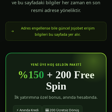
ve bu sayfadaki bilgiler her zaman en son
resmi adrese yöneliktir.
Adres engellense bile güncel Jojobet erişim
bilgileri bu sayfada yer alır.
YENI ÜYE HOŞ GELDIN PAKETI
%150
+ 200 Free
Spin
İlk yatırımına özel bonus, anında hesabında.
⚡ Anında Kredi
🎰 200 Ücretsiz Dönüş