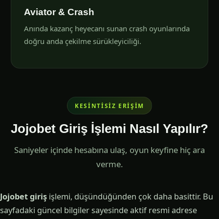
Aviator & Crash
Anında kazanç heyecanı sunan crash oyunlarında
doğru anda çekilme sürükleyiciliği.
KESINTISIZ ERIŞIM
Jojobet Giriş İşlemi Nasıl Yapılır?
Saniyeler içinde hesabına ulaş, oyun keyfine hiç ara
verme.
Jojobet giriş
işlemi, düşündüğünden çok daha basittir. Bu
sayfadaki güncel bilgiler sayesinde aktif resmi adrese