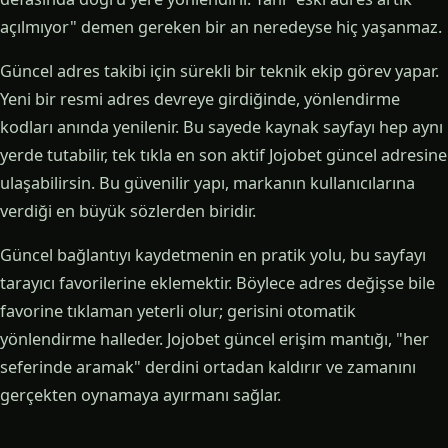
açılmıyor" demen gereken bir an neredeyse hiç yaşanmaz.
Güncel adres takibi için sürekli bir teknik ekip görev yapar.
Yeni bir resmi adres devreye girdiğinde, yönlendirme
kodları anında yenilenir. Bu sayede kaynak sayfayı hep aynı
yerde tutabilir, tek tıkla en son aktif Jojobet güncel adresine
ulaşabilirsin. Bu güvenilir yapı, markanın kullanıcılarına
verdiği en büyük sözlerden biridir.
Güncel bağlantıyı kaydetmenin en pratik yolu, bu sayfayı
tarayıcı favorilerine eklemektir. Böylece adres değişse bile
favorine tıklaman yeterli olur; gerisini otomatik
yönlendirme halleder. Jojobet güncel erişim mantığı, "her
seferinde aramak" derdini ortadan kaldırır ve zamanını
gerçekten oynamaya ayırmanı sağlar.