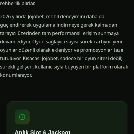
rehberlik alırlar.
2026 yılında Jojobet, mobil deneyimini daha da
güçlendirerek uygulama indirmeye gerek kalmadan
tarayıcı üzerinden tam performanslı erişim sunmaya
devam ediyor. Oyun sağlayıcı sayısı sürekli artıyor, yeni
oyunlar düzenli olarak ekleniyor ve promosyonlar taze
tutuluyor. Kısacası Jojobet, sadece bir oyun sitesi değil;
sürekli gelişen, kullanıcısıyla büyüyen bir platform olarak
konumlanıyor.
Anlık Slot & Jackpot