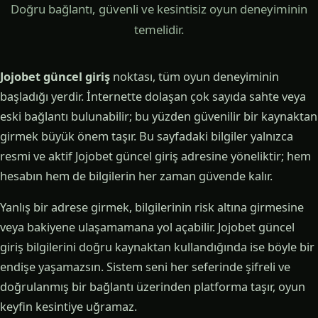
Doğru bağlantı, güvenli ve kesintisiz oyun deneyiminin
temelidir.
Jojobet güncel giriş
noktası, tüm oyun deneyiminin
başladığı yerdir. İnternette dolaşan çok sayıda sahte veya
eski bağlantı bulunabilir; bu yüzden güvenilir bir kaynaktan
girmek büyük önem taşır. Bu sayfadaki bilgiler yalnızca
resmi ve aktif Jojobet güncel giriş adresine yöneliktir; hem
hesabın hem de bilgilerin her zaman güvende kalır.
Yanlış bir adrese girmek, bilgilerinin risk altına girmesine
veya bakiyene ulaşamamana yol açabilir. Jojobet güncel
giriş bilgilerini doğru kaynaktan kullandığında ise böyle bir
endişe yaşamazsın. Sistem seni her seferinde şifreli ve
doğrulanmış bir bağlantı üzerinden platforma taşır, oyun
keyfin kesintiye uğramaz.