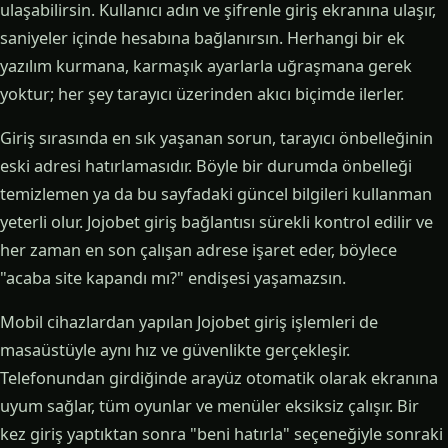
ulaşabilirsin. Kullanıcı adın ve şifrenle giriş ekranına ulaşır,
saniyeler içinde hesabına bağlanırsın. Herhangi bir ek
yazılım kurmana, karmaşık ayarlarla uğraşmana gerek
yoktur; her şey tarayıcı üzerinden akıcı biçimde ilerler.
Giriş sırasında en sık yaşanan sorun, tarayıcı önbelleğinin
eski adresi hatırlamasıdır. Böyle bir durumda önbelleği
temizlemen ya da bu sayfadaki güncel bilgileri kullanman
yeterli olur. Jojobet giriş bağlantısı sürekli kontrol edilir ve
her zaman en son çalışan adrese işaret eder, böylece
"acaba site kapandı mı?" endişesi yaşamazsın.
Mobil cihazlardan yapılan Jojobet giriş işlemleri de
masaüstüyle aynı hız ve güvenlikte gerçekleşir.
Telefonundan girdiğinde arayüz otomatik olarak ekranına
uyum sağlar, tüm oyunlar ve menüler eksiksiz çalışır. Bir
kez giriş yaptıktan sonra "beni hatırla" seçeneğiyle sonraki