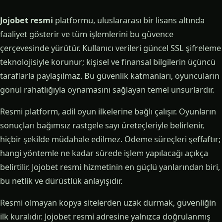
Jojobet resmi
platformu, uluslararası bir lisans altında
faaliyet gösterir ve tüm işlemlerini bu güvence
çerçevesinde yürütür. Kullanıcı verileri güncel SSL şifreleme
teknolojisiyle korunur; kişisel ve finansal bilgilerin üçüncü
taraflarla paylaşılmaz. Bu güvenlik katmanları, oyuncuların
gönül rahatlığıyla oynamasını sağlayan temel unsurlardır.
Resmi platform, adil oyun ilkelerine bağlı çalışır. Oyunların
sonuçları bağımsız rastgele sayı üreteçleriyle belirlenir,
hiçbir şekilde müdahale edilmez. Ödeme süreçleri şeffaftır;
hangi yöntemle ne kadar sürede işlem yapılacağı açıkça
belirtilir. Jojobet resmi hizmetinin en güçlü yanlarından biri,
bu netlik ve dürüstlük anlayışıdır.
Resmi olmayan kopya sitelerden uzak durmak, güvenliğin
ilk kuralıdır. Jojobet resmi adresine yalnızca doğrulanmış