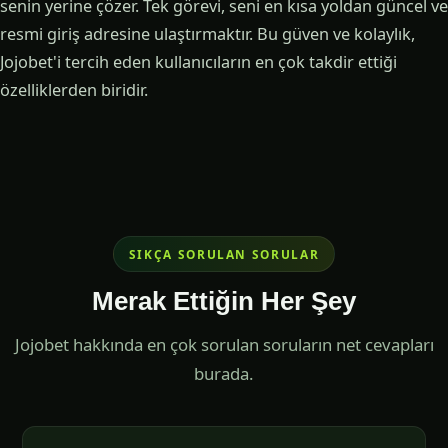
senin yerine çözer. Tek görevi, seni en kısa yoldan güncel ve
resmi giriş adresine ulaştırmaktır. Bu güven ve kolaylık,
Jojobet'i tercih eden kullanıcıların en çok takdir ettiği
özelliklerden biridir.
SIKÇA SORULAN SORULAR
Merak Ettiğin Her Şey
Jojobet hakkında en çok sorulan soruların net cevapları
burada.