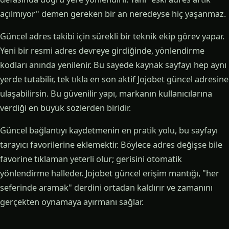
açılmıyor" demen gereken bir an neredeyse hiç yaşanmaz.
Güncel adres takibi için sürekli bir teknik ekip görev yapar.
Yeni bir resmi adres devreye girdiğinde, yönlendirme
kodları anında yenilenir. Bu sayede kaynak sayfayı hep aynı
yerde tutabilir, tek tıkla en son aktif Jojobet güncel adresine
ulaşabilirsin. Bu güvenilir yapı, markanın kullanıcılarına
verdiği en büyük sözlerden biridir.
Güncel bağlantıyı kaydetmenin en pratik yolu, bu sayfayı
tarayıcı favorilerine eklemektir. Böylece adres değişse bile
favorine tıklaman yeterli olur; gerisini otomatik
yönlendirme halleder. Jojobet güncel erişim mantığı, "her
seferinde aramak" derdini ortadan kaldırır ve zamanını
gerçekten oynamaya ayırmanı sağlar.