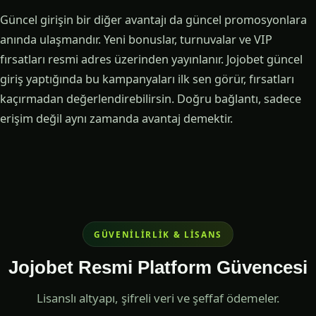
Güncel girişin bir diğer avantajı da güncel promosyonlara
anında ulaşmandır. Yeni bonuslar, turnuvalar ve VIP
fırsatları resmi adres üzerinden yayınlanır. Jojobet güncel
giriş yaptığında bu kampanyaları ilk sen görür, fırsatları
kaçırmadan değerlendirebilirsin. Doğru bağlantı, sadece
erişim değil aynı zamanda avantaj demektir.
GÜVENILIRLIK & LISANS
Jojobet Resmi Platform Güvencesi
Lisanslı altyapı, şifreli veri ve şeffaf ödemeler.