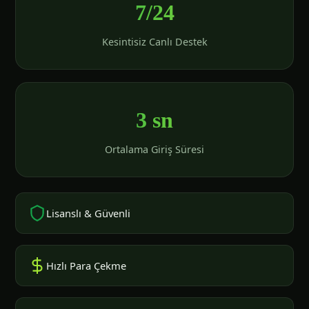
7/24
Kesintisiz Canlı Destek
3 sn
Ortalama Giriş Süresi
Lisanslı & Güvenli
Hızlı Para Çekme