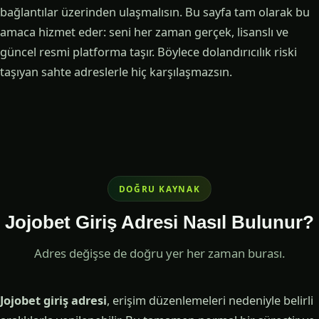
bağlantılar üzerinden ulaşmalısın. Bu sayfa tam olarak bu
amaca hizmet eder: seni her zaman gerçek, lisanslı ve
güncel resmi platforma taşır. Böylece dolandırıcılık riski
taşıyan sahte adreslerle hiç karşılaşmazsın.
DOĞRU KAYNAK
Jojobet Giriş Adresi Nasıl Bulunur?
Adres değişse de doğru yer her zaman burası.
Jojobet giriş adresi
, erişim düzenlemeleri nedeniyle belirli