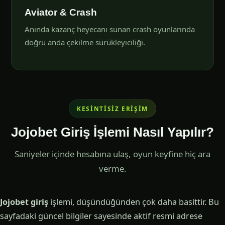
Aviator & Crash
Anında kazanç heyecanı sunan crash oyunlarında
doğru anda çekilme sürükleyiciliği.
KESINTISIZ ERIŞIM
Jojobet Giriş İşlemi Nasıl Yapılır?
Saniyeler içinde hesabına ulaş, oyun keyfine hiç ara
verme.
Jojobet giriş
işlemi, düşündüğünden çok daha basittir. Bu
sayfadaki güncel bilgiler sayesinde aktif resmi adrese