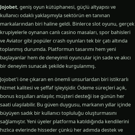
Jojobet
, geniş oyun kütüphanesi, güçlü altyapısı ve
kullanıcı odaklı yaklaşımıyla sektörün en tanınan
markalarından biri haline geldi. Binlerce slot oyunu, gerçek
krupiyelerle oynanan canlı casino masaları, spor bahisleri
ve Aviator gibi popüler crash oyunları tek bir çatı altında
toplanmış durumda. Platformun tasarımı hem yeni
başlayanlar hem de deneyimli oyuncular için sade ve akıcı
bir deneyim sunacak şekilde kurgulanmış.
Jojobet'i öne çıkaran en önemli unsurlardan biri istikrarlı
hizmet kalitesi ve şeffaf işleyişidir. Ödeme süreçleri açık,
bonus koşulları anlaşılır, müşteri desteği ise günün her
saati ulaşılabilir. Bu güven duygusu, markanın yıllar içinde
büyüyen sadık bir kullanıcı topluluğu oluşturmasını
sağlamıştır. Yeni üyeler platforma katıldığında kendilerini
hızlıca evlerinde hisseder çünkü her adımda destek ve