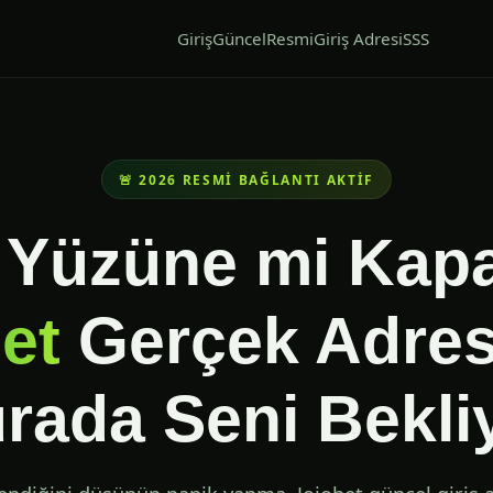
Giriş
Güncel
Resmi
Giriş Adresi
SSS
🚨 2026 RESMI BAĞLANTI AKTIF
 Yüzüne mi Kap
et
Gerçek Adres
rada Seni Bekli