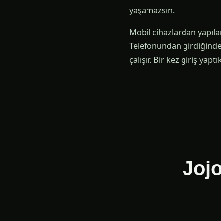
yaşamazsın.
Mobil cihazlardan yapılan
Telefonundan girdiğinde
çalışır. Bir kez giriş yap
Jojo