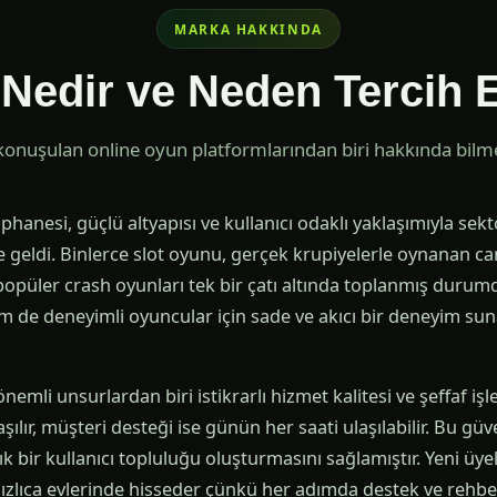
MARKA HAKKINDA
 Nedir ve Neden Tercih E
 konuşulan online oyun platformlarından biri hakkında bilm
phanesi, güçlü altyapısı ve kullanıcı odaklı yaklaşımıyla se
e geldi. Binlerce slot oyunu, gerçek krupiyelerle oynanan ca
i popüler crash oyunları tek bir çatı altında toplanmış duru
 de deneyimli oyuncular için sade ve akıcı bir deneyim sun
nemli unsurlardan biri istikrarlı hizmet kalitesi ve şeffaf işl
aşılır, müşteri desteği ise günün her saati ulaşılabilir. Bu 
ık bir kullanıcı topluluğu oluşturmasını sağlamıştır. Yeni üy
hızlıca evlerinde hisseder çünkü her adımda destek ve rehberl