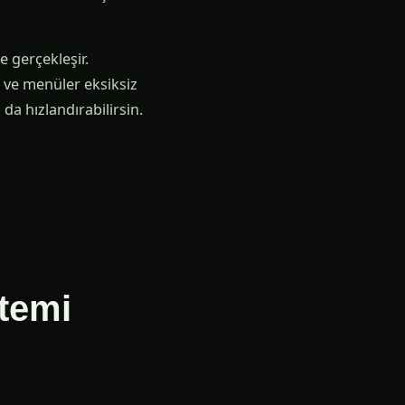
e gerçekleşir.
 ve menüler eksiksiz
 da hızlandırabilirsin.
stemi