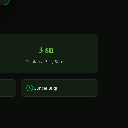
3 sn
Ortalama Giriş Süresi
Güncel Bilgi