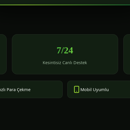
7/24
Kesintisiz Canlı Destek
ızlı Para Çekme
Mobil Uyumlu