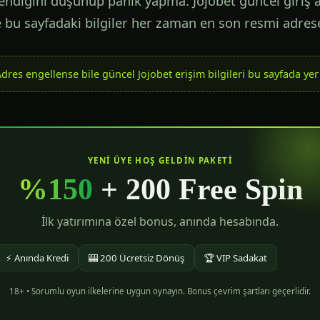
endiğini düşünüp panik yapma. Jojobet güncel giriş a
e bu sayfadaki bilgiler her zaman en son resmi adrese
dres engellense bile güncel Jojobet erişim bilgileri bu sayfada yer a
YENI ÜYE HOŞ GELDIN PAKETI
%150
+ 200 Free Spin
İlk yatırımına özel bonus, anında hesabında.
⚡ Anında Kredi
🎰 200 Ücretsiz Dönüş
🏆 VIP Sadakat
18+ • Sorumlu oyun ilkelerine uygun oynayın. Bonus çevrim şartları geçerlidir.