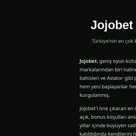
Jojobet
Türkiye'nin en çok
Jojobet
, geniş oyun kütü
markalarından biri halin
bahisleri ve Aviator gib
hem yeni başlayanlar hem
kurgulanmış.
Jojobet'i öne çıkaran en ö
açık, bonus koşulları anl
yıllar içinde büyüyen sad
katıldığında kendilerini 