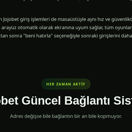
 Jojobet giriş işlemleri de masaüstüyle aynı hız ve güvenlikt
 arayüz otomatik olarak ekranına uyum sağlar, tüm oyunlar
tıktan sonra "beni hatırla" seçeneğiyle sonraki girişlerini daha
HER ZAMAN AKTIF
bet Güncel Bağlantı Si
Adres değişse bile bağlantın bir an bile kopmuyor.