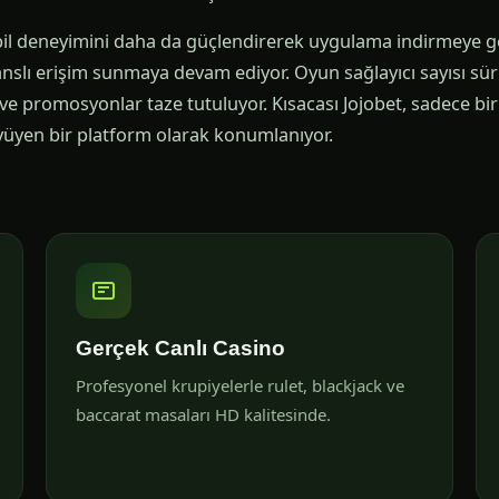
obil deneyimini daha da güçlendirerek uygulama indirmeye g
lı erişim sunmaya devam ediyor. Oyun sağlayıcı sayısı sürek
ve promosyonlar taze tutuluyor. Kısacası Jojobet, sadece bir 
büyüyen bir platform olarak konumlanıyor.
Gerçek Canlı Casino
Profesyonel krupiyelerle rulet, blackjack ve
baccarat masaları HD kalitesinde.