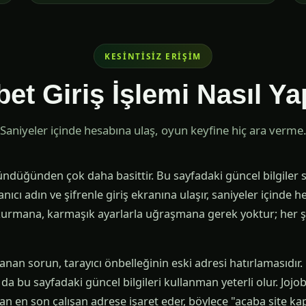
KESINTISIZ ERIŞIM
bet Giriş İşlemi Nasıl Yap
Saniyeler içinde hesabına ulaş, oyun keyfine hiç ara verme
ündüğünden çok daha basittir. Bu sayfadaki güncel bilgiler 
anıcı adın ve şifrenle giriş ekranına ulaşır, saniyeler içinde 
 kurmana, karmaşık ayarlarla uğraşmana gerek yoktur; her ş
şanan sorun, tarayıcı önbelleğinin eski adresi hatırlamasıdı
a bu sayfadaki güncel bilgileri kullanman yeterli olur. Jojobe
man en son çalışan adrese işaret eder, böylece "acaba site ka