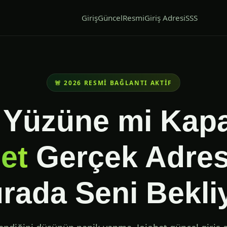
Giriş
Güncel
Resmi
Giriş Adresi
SSS
🚨 2026 RESMI BAĞLANTI AKTIF
 Yüzüne mi Kap
et
Gerçek Adres
rada Seni Bekli