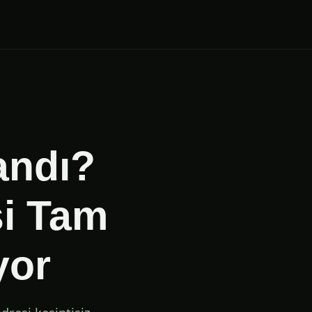
andı?
i Tam
yor