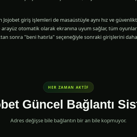
 Jojobet giriş işlemleri de masaüstüyle aynı hız ve güvenlikt
 arayüz otomatik olarak ekranına uyum sağlar, tüm oyunlar
tıktan sonra "beni hatırla" seçeneğiyle sonraki girişlerini daha
HER ZAMAN AKTIF
bet Güncel Bağlantı Si
Adres değişse bile bağlantın bir an bile kopmuyor.