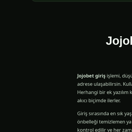
Jojo
Jojobet giriş
işlemi, düş
adrese ulaşabilirsin. Kull
Herhangi bir ek yazılım
akıcı biçimde ilerler.
Giriş sırasında en sık ya
önbelleği temizlemen ya d
kontrol edilir ve her za