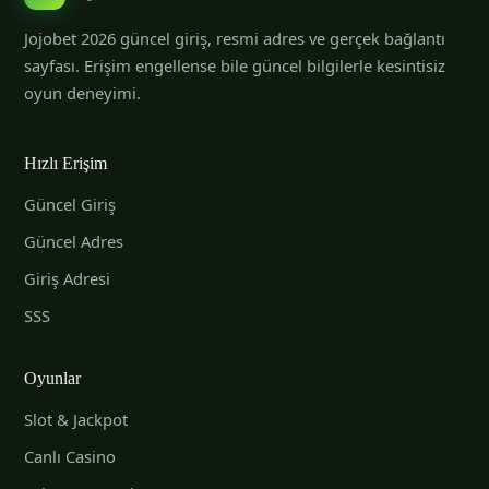
Jojobet 2026 güncel giriş, resmi adres ve gerçek bağlantı
sayfası. Erişim engellense bile güncel bilgilerle kesintisiz
oyun deneyimi.
Hızlı Erişim
Güncel Giriş
Güncel Adres
Giriş Adresi
SSS
Oyunlar
Slot & Jackpot
Canlı Casino