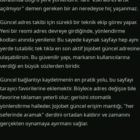
açılmıyor" demen gereken bir an neredeyse hiç yaşanmaz.
Güncel adres takibi için sürekli bir teknik ekip görev yapar.
Yeni bir resmi adres devreye girdiğinde, yönlendirme
kodları anında yenilenir. Bu sayede kaynak sayfayı hep aynı
yerde tutabilir, tek tıkla en son aktif Jojobet güncel adresine
ulaşabilirsin. Bu güvenilir yapı, markanın kullanıcılarına
verdiği en büyük sözlerden biridir.
Güncel bağlantıyı kaydetmenin en pratik yolu, bu sayfayı
tarayıcı favorilerine eklemektir. Böylece adres değişse bile
favorine tıklaman yeterli olur; gerisini otomatik
yönlendirme halleder. Jojobet güncel erişim mantığı, "her
seferinde aramak" derdini ortadan kaldırır ve zamanını
gerçekten oynamaya ayırmanı sağlar.