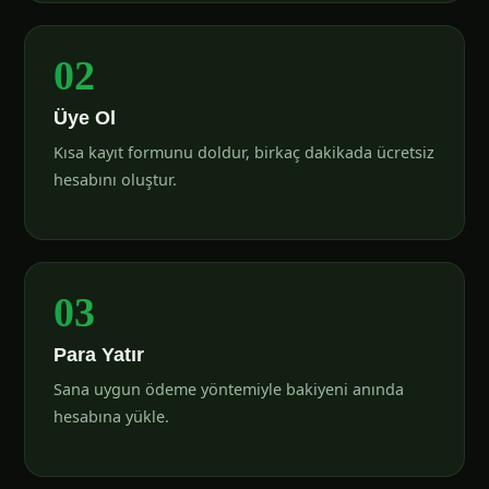
02
Üye Ol
Kısa kayıt formunu doldur, birkaç dakikada ücretsiz
hesabını oluştur.
03
Para Yatır
Sana uygun ödeme yöntemiyle bakiyeni anında
hesabına yükle.