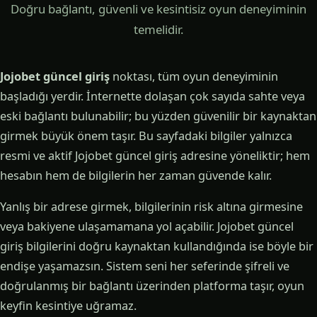
Doğru bağlantı, güvenli ve kesintisiz oyun deneyiminin
temelidir.
Jojobet güncel giriş
noktası, tüm oyun deneyiminin
başladığı yerdir. İnternette dolaşan çok sayıda sahte veya
eski bağlantı bulunabilir; bu yüzden güvenilir bir kaynaktan
girmek büyük önem taşır. Bu sayfadaki bilgiler yalnızca
resmi ve aktif Jojobet güncel giriş adresine yöneliktir; hem
hesabın hem de bilgilerin her zaman güvende kalır.
Yanlış bir adrese girmek, bilgilerinin risk altına girmesine
veya bakiyene ulaşamamana yol açabilir. Jojobet güncel
giriş bilgilerini doğru kaynaktan kullandığında ise böyle bir
endişe yaşamazsın. Sistem seni her seferinde şifreli ve
doğrulanmış bir bağlantı üzerinden platforma taşır, oyun
keyfin kesintiye uğramaz.