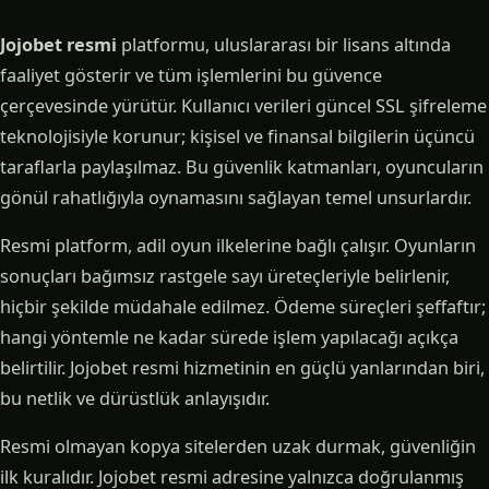
Jojobet resmi
platformu, uluslararası bir lisans altında
faaliyet gösterir ve tüm işlemlerini bu güvence
çerçevesinde yürütür. Kullanıcı verileri güncel SSL şifreleme
teknolojisiyle korunur; kişisel ve finansal bilgilerin üçüncü
taraflarla paylaşılmaz. Bu güvenlik katmanları, oyuncuların
gönül rahatlığıyla oynamasını sağlayan temel unsurlardır.
Resmi platform, adil oyun ilkelerine bağlı çalışır. Oyunların
sonuçları bağımsız rastgele sayı üreteçleriyle belirlenir,
hiçbir şekilde müdahale edilmez. Ödeme süreçleri şeffaftır;
hangi yöntemle ne kadar sürede işlem yapılacağı açıkça
belirtilir. Jojobet resmi hizmetinin en güçlü yanlarından biri,
bu netlik ve dürüstlük anlayışıdır.
Resmi olmayan kopya sitelerden uzak durmak, güvenliğin
ilk kuralıdır. Jojobet resmi adresine yalnızca doğrulanmış