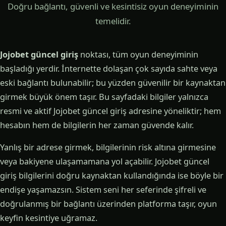
Doğru bağlantı, güvenli ve kesintisiz oyun deneyiminin
temelidir.
Jojobet güncel giriş
noktası, tüm oyun deneyiminin
başladığı yerdir. İnternette dolaşan çok sayıda sahte veya
eski bağlantı bulunabilir; bu yüzden güvenilir bir kaynaktan
girmek büyük önem taşır. Bu sayfadaki bilgiler yalnızca
resmi ve aktif Jojobet güncel giriş adresine yöneliktir; hem
hesabın hem de bilgilerin her zaman güvende kalır.
Yanlış bir adrese girmek, bilgilerinin risk altına girmesine
veya bakiyene ulaşamamana yol açabilir. Jojobet güncel
giriş bilgilerini doğru kaynaktan kullandığında ise böyle bir
endişe yaşamazsın. Sistem seni her seferinde şifreli ve
doğrulanmış bir bağlantı üzerinden platforma taşır, oyun
keyfin kesintiye uğramaz.