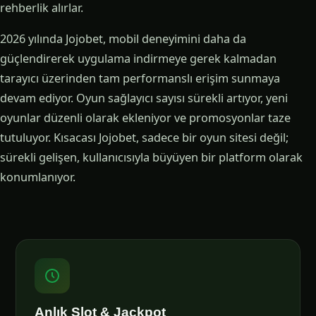
rehberlik alırlar.
2026 yılında Jojobet, mobil deneyimini daha da
güçlendirerek uygulama indirmeye gerek kalmadan
tarayıcı üzerinden tam performanslı erişim sunmaya
devam ediyor. Oyun sağlayıcı sayısı sürekli artıyor, yeni
oyunlar düzenli olarak ekleniyor ve promosyonlar taze
tutuluyor. Kısacası Jojobet, sadece bir oyun sitesi değil;
sürekli gelişen, kullanıcısıyla büyüyen bir platform olarak
konumlanıyor.
Anlık Slot & Jackpot