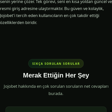
senin yerine çözer. Tek görevi, seni en kısa yoldan güncel ve
resmi giriş adresine ulaştırmaktır. Bu güven ve kolaylık,
Jojobet'i tercih eden kullanıcıların en çok takdir ettiği
özelliklerden biridir.
SIKÇA SORULAN SORULAR
Merak Ettiğin Her Şey
Jojobet hakkında en çok sorulan soruların net cevapları
burada.