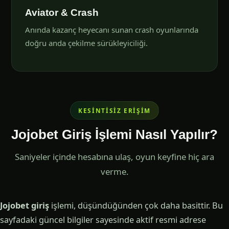
Aviator & Crash
Anında kazanç heyecanı sunan crash oyunlarında
doğru anda çekilme sürükleyiciliği.
KESINTISIZ ERIŞIM
Jojobet Giriş İşlemi Nasıl Yapılır?
Saniyeler içinde hesabına ulaş, oyun keyfine hiç ara
verme.
Jojobet giriş
işlemi, düşündüğünden çok daha basittir. Bu
sayfadaki güncel bilgiler sayesinde aktif resmi adrese