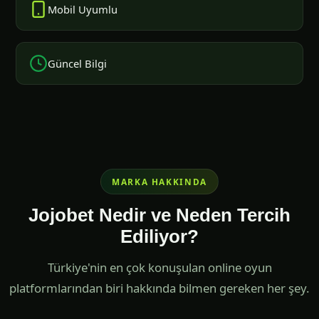
Mobil Uyumlu
Güncel Bilgi
MARKA HAKKINDA
Jojobet Nedir ve Neden Tercih
Ediliyor?
Türkiye'nin en çok konuşulan online oyun
platformlarından biri hakkında bilmen gereken her şey.