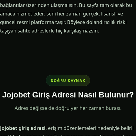
bağlantılar üzerinden ulaşmalısın. Bu sayfa tam olarak bu
amaca hizmet eder: seni her zaman gerçek, lisanslı ve
güncel resmi platforma taşır. Böylece dolandırıcılık riski
taşıyan sahte adreslerle hiç karşılaşmazsın.
DOĞRU KAYNAK
Jojobet Giriş Adresi Nasıl Bulunur?
Adres değişse de doğru yer her zaman burası.
Jojobet giriş adresi
, erişim düzenlemeleri nedeniyle belirli