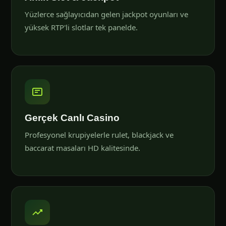
Yüzlerce sağlayıcıdan gelen jackpot oyunları ve
yüksek RTP'li slotlar tek panelde.
Gerçek Canlı Casino
Profesyonel krupiyelerle rulet, blackjack ve
baccarat masaları HD kalitesinde.