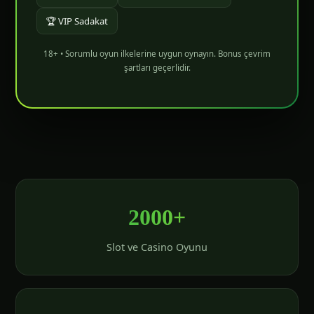
🏆 VIP Sadakat
18+ • Sorumlu oyun ilkelerine uygun oynayın. Bonus çevrim
şartları geçerlidir.
2000+
Slot ve Casino Oyunu