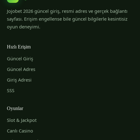
Jojobet 2026 güncel giriş, resmi adres ve gerçek bağlantı
sayfası. Erişim engellense bile güncel bilgilerle kesintisiz
oyun deneyimi.
Hızlı Erişim
Güncel Giriş
Güncel Adres
Giriş Adresi
SSS
Oyunlar
Slot & Jackpot
Canlı Casino