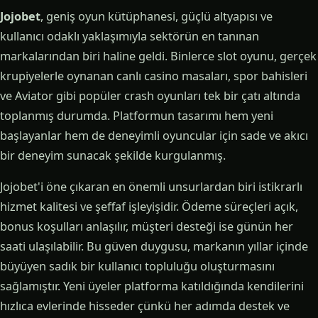
Jojobet
, geniş oyun kütüphanesi, güçlü altyapısı ve
kullanıcı odaklı yaklaşımıyla sektörün en tanınan
markalarından biri haline geldi. Binlerce slot oyunu, gerçek
krupiyelerle oynanan canlı casino masaları, spor bahisleri
ve Aviator gibi popüler crash oyunları tek bir çatı altında
toplanmış durumda. Platformun tasarımı hem yeni
başlayanlar hem de deneyimli oyuncular için sade ve akıcı
bir deneyim sunacak şekilde kurgulanmış.
Jojobet'i öne çıkaran en önemli unsurlardan biri istikrarlı
hizmet kalitesi ve şeffaf işleyişidir. Ödeme süreçleri açık,
bonus koşulları anlaşılır, müşteri desteği ise günün her
saati ulaşılabilir. Bu güven duygusu, markanın yıllar içinde
büyüyen sadık bir kullanıcı topluluğu oluşturmasını
sağlamıştır. Yeni üyeler platforma katıldığında kendilerini
hızlıca evlerinde hisseder çünkü her adımda destek ve