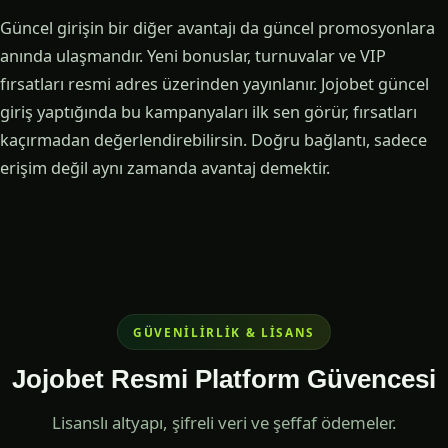
Güncel girişin bir diğer avantajı da güncel promosyonlara
anında ulaşmandır. Yeni bonuslar, turnuvalar ve VIP
fırsatları resmi adres üzerinden yayınlanır. Jojobet güncel
giriş yaptığında bu kampanyaları ilk sen görür, fırsatları
kaçırmadan değerlendirebilirsin. Doğru bağlantı, sadece
erişim değil aynı zamanda avantaj demektir.
GÜVENILIRLIK & LISANS
Jojobet Resmi Platform Güvencesi
Lisanslı altyapı, şifreli veri ve şeffaf ödemeler.