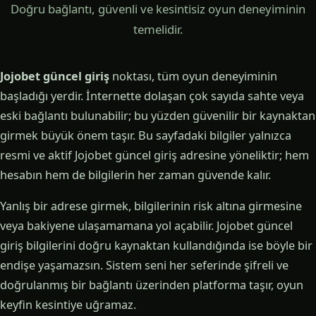
Doğru bağlantı, güvenli ve kesintisiz oyun deneyiminin
temelidir.
Jojobet güncel giriş
noktası, tüm oyun deneyiminin
başladığı yerdir. İnternette dolaşan çok sayıda sahte veya
eski bağlantı bulunabilir; bu yüzden güvenilir bir kaynaktan
girmek büyük önem taşır. Bu sayfadaki bilgiler yalnızca
resmi ve aktif Jojobet güncel giriş adresine yöneliktir; hem
hesabın hem de bilgilerin her zaman güvende kalır.
Yanlış bir adrese girmek, bilgilerinin risk altına girmesine
veya bakiyene ulaşamamana yol açabilir. Jojobet güncel
giriş bilgilerini doğru kaynaktan kullandığında ise böyle bir
endişe yaşamazsın. Sistem seni her seferinde şifreli ve
doğrulanmış bir bağlantı üzerinden platforma taşır, oyun
keyfin kesintiye uğramaz.