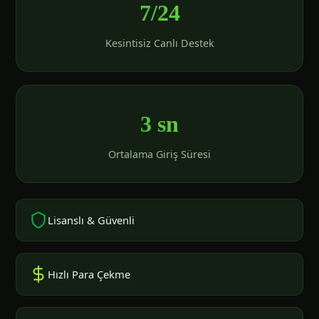
7/24
Kesintisiz Canlı Destek
3 sn
Ortalama Giriş Süresi
Lisanslı & Güvenli
Hızlı Para Çekme