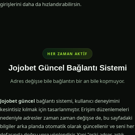
girişlerini daha da hızlandırabilirsin.
HER ZAMAN AKTIF
Jojobet Güncel Bağlantı Sistemi
Adres değişse bile bağlantın bir an bile kopmuyor.
Jojobet güncel
bağlantı sistemi, kullanıcı deneyimini
kesintisiz kılmak için tasarlanmıştır. Erişim düzenlemeleri
nedeniyle adresler zaman zaman değişse de, bu sayfadaki
bilgiler arka planda otomatik olarak güncellenir ve seni her
defasında doğru yere yönlendirir. Yani "eski adres artık