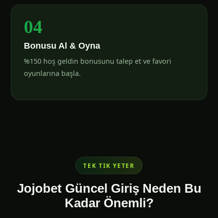
04
Bonusu Al & Oyna
%150 hoş geldin bonusunu talep et ve favori
oyunlarına başla.
TEK TIK YETER
Jojobet Güncel Giriş Neden Bu
Kadar Önemli?