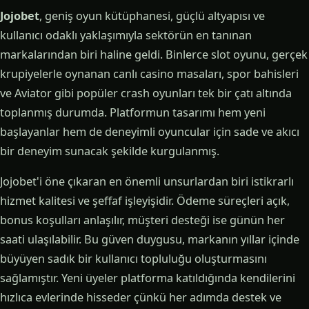
Jojobet
, geniş oyun kütüphanesi, güçlü altyapısı ve
kullanıcı odaklı yaklaşımıyla sektörün en tanınan
markalarından biri haline geldi. Binlerce slot oyunu, gerçek
krupiyelerle oynanan canlı casino masaları, spor bahisleri
ve Aviator gibi popüler crash oyunları tek bir çatı altında
toplanmış durumda. Platformun tasarımı hem yeni
başlayanlar hem de deneyimli oyuncular için sade ve akıcı
bir deneyim sunacak şekilde kurgulanmış.
Jojobet'i öne çıkaran en önemli unsurlardan biri istikrarlı
hizmet kalitesi ve şeffaf işleyişidir. Ödeme süreçleri açık,
bonus koşulları anlaşılır, müşteri desteği ise günün her
saati ulaşılabilir. Bu güven duygusu, markanın yıllar içinde
büyüyen sadık bir kullanıcı topluluğu oluşturmasını
sağlamıştır. Yeni üyeler platforma katıldığında kendilerini
hızlıca evlerinde hisseder çünkü her adımda destek ve