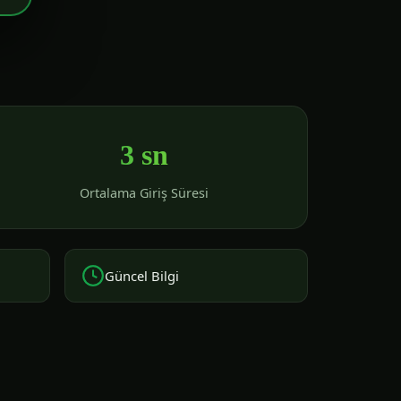
3 sn
Ortalama Giriş Süresi
Güncel Bilgi