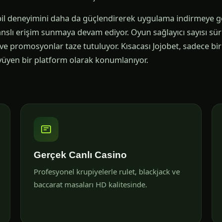
obil deneyimini daha da güçlendirerek uygulama indirmeye g
lı erişim sunmaya devam ediyor. Oyun sağlayıcı sayısı sürek
ve promosyonlar taze tutuluyor. Kısacası Jojobet, sadece bir 
büyüyen bir platform olarak konumlanıyor.
Gerçek Canlı Casino
Profesyonel krupiyelerle rulet, blackjack ve
baccarat masaları HD kalitesinde.