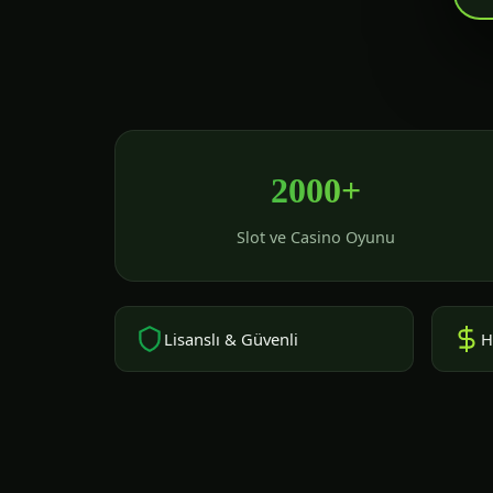
2000+
Slot ve Casino Oyunu
Lisanslı & Güvenli
H