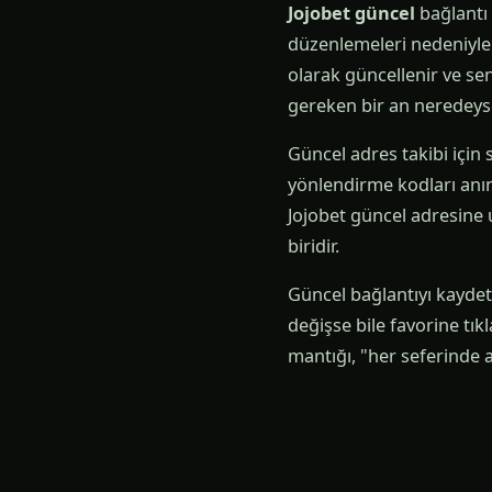
Jojobet güncel
bağlantı 
düzenlemeleri nedeniyle
olarak güncellenir ve se
gereken bir an neredeys
Güncel adres takibi için 
yönlendirme kodları anınd
Jojobet güncel adresine u
biridir.
Güncel bağlantıyı kaydetm
değişse bile favorine tık
mantığı, "her seferinde 