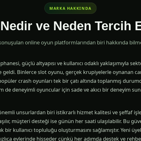
MARKA HAKKINDA
 Nedir ve Neden Tercih E
 konuşulan online oyun platformlarından biri hakkında bilm
phanesi, güçlü altyapısı ve kullanıcı odaklı yaklaşımıyla se
e geldi. Binlerce slot oyunu, gerçek krupiyelerle oynanan ca
i popüler crash oyunları tek bir çatı altında toplanmış duru
 de deneyimli oyuncular için sade ve akıcı bir deneyim sun
nemli unsurlardan biri istikrarlı hizmet kalitesi ve şeffaf işl
aşılır, müşteri desteği ise günün her saati ulaşılabilir. Bu 
ık bir kullanıcı topluluğu oluşturmasını sağlamıştır. Yeni üy
hızlıca evlerinde hisseder çünkü her adımda destek ve rehberl