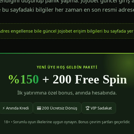
endiğini düşünüp panik yapma. Jojobet güncel giriş a
e bu sayfadaki bilgiler her zaman en son resmi adrese
dres engellense bile güncel Jojobet erişim bilgileri bu sayfada yer a
YENI ÜYE HOŞ GELDIN PAKETI
%150
+ 200 Free Spin
İlk yatırımına özel bonus, anında hesabında.
⚡ Anında Kredi
🎰 200 Ücretsiz Dönüş
🏆 VIP Sadakat
18+ • Sorumlu oyun ilkelerine uygun oynayın. Bonus çevrim şartları geçerlidir.