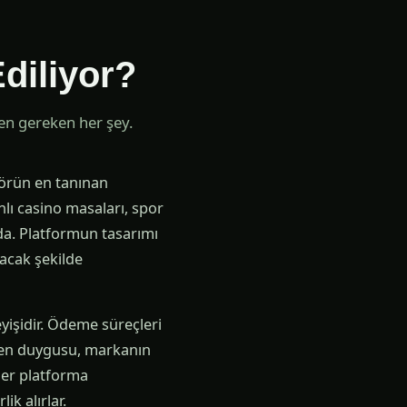
diliyor?
en gereken her şey.
ktörün en tanınan
nlı casino masaları, spor
mda. Platformun tasarımı
acak şekilde
eyişidir. Ödeme süreçleri
güven duygusu, markanın
eler platforma
ik alırlar.