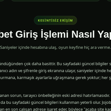
KESINTISIZ ERIŞIM
bet Giriş İşlemi Nasıl Yap
Saniyeler içinde hesabına ulaş, oyun keyfine hiç ara verme
ündüğünden çok daha basittir. Bu sayfadaki güncel bilgiler 
anıcı adın ve şifrenle giriş ekranına ulaşır, saniyeler içinde 
 kurmana, karmaşık ayarlarla uğraşmana gerek yoktur; her ş
şanan sorun, tarayıcı önbelleğinin eski adresi hatırlamasıdı
a bu sayfadaki güncel bilgileri kullanman yeterli olur. Jojobe
man en son çalışan adrese işaret eder, böylece "acaba site ka