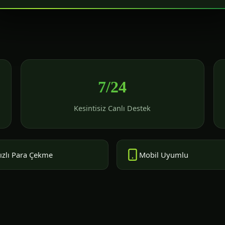
7/24
Kesintisiz Canlı Destek
ızlı Para Çekme
Mobil Uyumlu