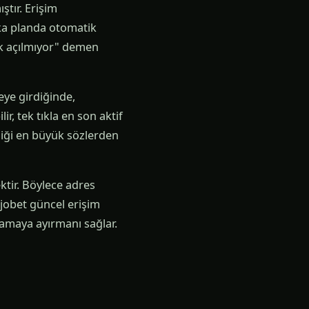
ştır. Erişim
ka planda otomatik
tık açılmıyor" demen
eye girdiğinde,
r, tek tıkla en son aktif
rdiği en büyük sözlerden
ktir. Böylece adres
ojobet güncel erişim
amaya ayırmanı sağlar.