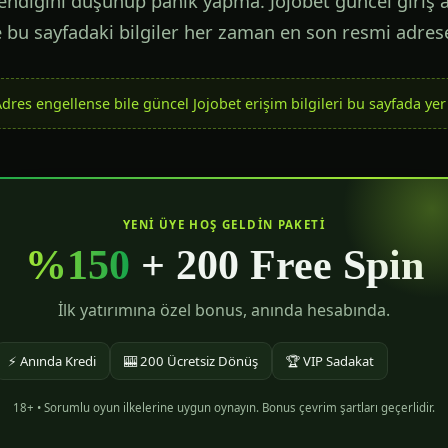
endiğini düşünüp panik yapma. Jojobet güncel giriş a
e bu sayfadaki bilgiler her zaman en son resmi adrese
dres engellense bile güncel Jojobet erişim bilgileri bu sayfada yer a
YENI ÜYE HOŞ GELDIN PAKETI
%150
+ 200 Free Spin
İlk yatırımına özel bonus, anında hesabında.
⚡ Anında Kredi
🎰 200 Ücretsiz Dönüş
🏆 VIP Sadakat
18+ • Sorumlu oyun ilkelerine uygun oynayın. Bonus çevrim şartları geçerlidir.