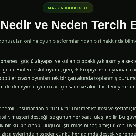
MARKA HAKKINDA
 Nedir ve Neden Tercih E
 konuşulan online oyun platformlarından biri hakkında bilm
phanesi, güçlü altyapısı ve kullanıcı odaklı yaklaşımıyla se
e geldi. Binlerce slot oyunu, gerçek krupiyelerle oynanan ca
i popüler crash oyunları tek bir çatı altında toplanmış duru
 de deneyimli oyuncular için sade ve akıcı bir deneyim sun
nemli unsurlardan biri istikrarlı hizmet kalitesi ve şeffaf işl
aşılır, müşteri desteği ise günün her saati ulaşılabilir. Bu 
ık bir kullanıcı topluluğu oluşturmasını sağlamıştır. Yeni üy
hızlıca evlerinde hisseder çünkü her adımda destek ve rehberl