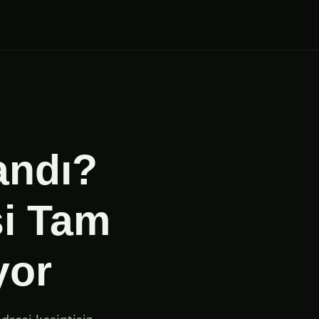
andı?
i Tam
yor