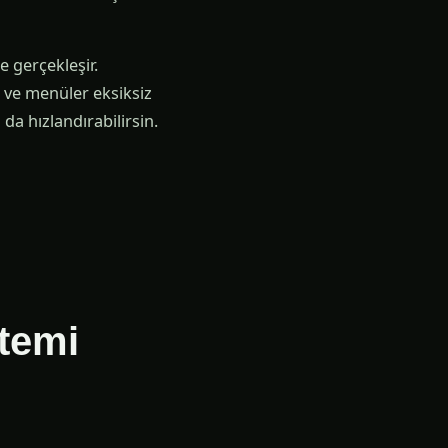
e gerçekleşir.
 ve menüler eksiksiz
 da hızlandırabilirsin.
stemi