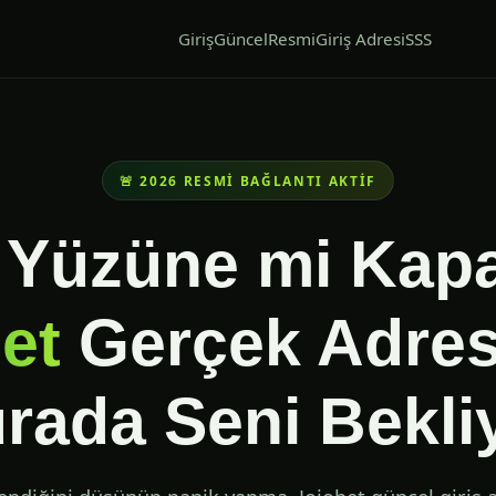
Giriş
Güncel
Resmi
Giriş Adresi
SSS
🚨 2026 RESMI BAĞLANTI AKTIF
 Yüzüne mi Kap
et
Gerçek Adres
rada Seni Bekli