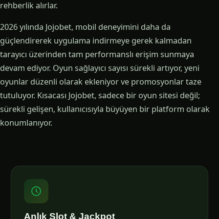
rehberlik alırlar.
2026 yılında Jojobet, mobil deneyimini daha da
güçlendirerek uygulama indirmeye gerek kalmadan
tarayıcı üzerinden tam performanslı erişim sunmaya
devam ediyor. Oyun sağlayıcı sayısı sürekli artıyor, yeni
oyunlar düzenli olarak ekleniyor ve promosyonlar taze
tutuluyor. Kısacası Jojobet, sadece bir oyun sitesi değil;
sürekli gelişen, kullanıcısıyla büyüyen bir platform olarak
konumlanıyor.
Anlık Slot & Jackpot