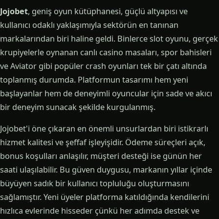
Jojobet
, geniş oyun kütüphanesi, güçlü altyapısı ve
kullanıcı odaklı yaklaşımıyla sektörün en tanınan
markalarından biri haline geldi. Binlerce slot oyunu, gerçek
krupiyelerle oynanan canlı casino masaları, spor bahisleri
ve Aviator gibi popüler crash oyunları tek bir çatı altında
toplanmış durumda. Platformun tasarımı hem yeni
başlayanlar hem de deneyimli oyuncular için sade ve akıcı
bir deneyim sunacak şekilde kurgulanmış.
Jojobet'i öne çıkaran en önemli unsurlardan biri istikrarlı
hizmet kalitesi ve şeffaf işleyişidir. Ödeme süreçleri açık,
bonus koşulları anlaşılır, müşteri desteği ise günün her
saati ulaşılabilir. Bu güven duygusu, markanın yıllar içinde
büyüyen sadık bir kullanıcı topluluğu oluşturmasını
sağlamıştır. Yeni üyeler platforma katıldığında kendilerini
hızlıca evlerinde hisseder çünkü her adımda destek ve