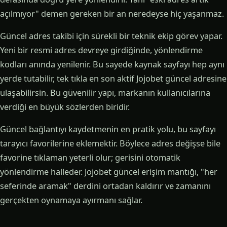
açılmıyor" demen gereken bir an neredeyse hiç yaşanmaz.
Güncel adres takibi için sürekli bir teknik ekip görev yapar.
Yeni bir resmi adres devreye girdiğinde, yönlendirme
kodları anında yenilenir. Bu sayede kaynak sayfayı hep aynı
yerde tutabilir, tek tıkla en son aktif Jojobet güncel adresine
ulaşabilirsin. Bu güvenilir yapı, markanın kullanıcılarına
verdiği en büyük sözlerden biridir.
Güncel bağlantıyı kaydetmenin en pratik yolu, bu sayfayı
tarayıcı favorilerine eklemektir. Böylece adres değişse bile
favorine tıklaman yeterli olur; gerisini otomatik
yönlendirme halleder. Jojobet güncel erişim mantığı, "her
seferinde aramak" derdini ortadan kaldırır ve zamanını
gerçekten oynamaya ayırmanı sağlar.