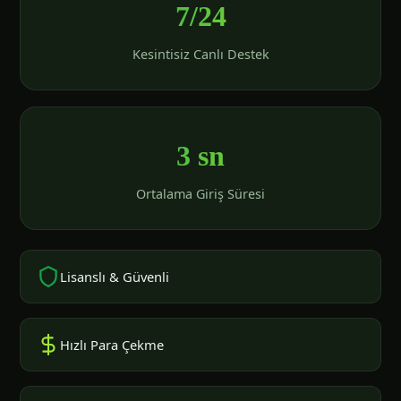
7/24
Kesintisiz Canlı Destek
3 sn
Ortalama Giriş Süresi
Lisanslı & Güvenli
Hızlı Para Çekme