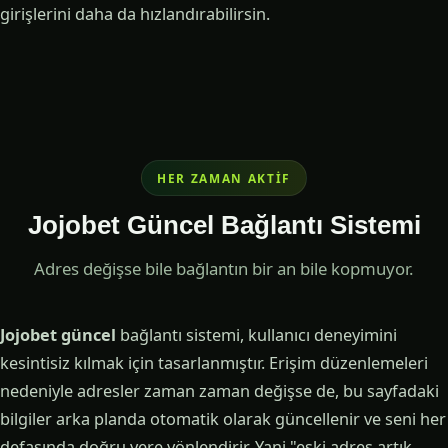
girişlerini daha da hızlandırabilirsin.
HER ZAMAN AKTIF
Jojobet Güncel Bağlantı Sistemi
Adres değişse bile bağlantın bir an bile kopmuyor.
Jojobet güncel
bağlantı sistemi, kullanıcı deneyimini
kesintisiz kılmak için tasarlanmıştır. Erişim düzenlemeleri
nedeniyle adresler zaman zaman değişse de, bu sayfadaki
bilgiler arka planda otomatik olarak güncellenir ve seni her
defasında doğru yere yönlendirir. Yani "eski adres artık