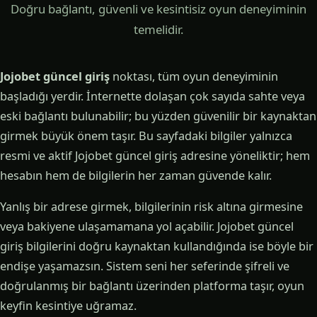
Doğru bağlantı, güvenli ve kesintisiz oyun deneyiminin
temelidir.
Jojobet güncel giriş
noktası, tüm oyun deneyiminin
başladığı yerdir. İnternette dolaşan çok sayıda sahte veya
eski bağlantı bulunabilir; bu yüzden güvenilir bir kaynaktan
girmek büyük önem taşır. Bu sayfadaki bilgiler yalnızca
resmi ve aktif Jojobet güncel giriş adresine yöneliktir; hem
hesabın hem de bilgilerin her zaman güvende kalır.
Yanlış bir adrese girmek, bilgilerinin risk altına girmesine
veya bakiyene ulaşamamana yol açabilir. Jojobet güncel
giriş bilgilerini doğru kaynaktan kullandığında ise böyle bir
endişe yaşamazsın. Sistem seni her seferinde şifreli ve
doğrulanmış bir bağlantı üzerinden platforma taşır, oyun
keyfin kesintiye uğramaz.