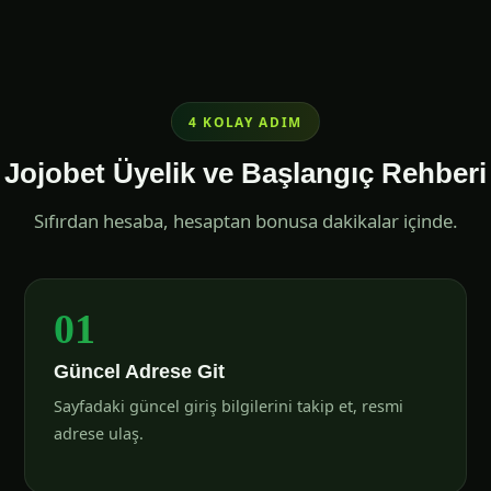
4 KOLAY ADIM
Jojobet Üyelik ve Başlangıç Rehberi
Sıfırdan hesaba, hesaptan bonusa dakikalar içinde.
01
Güncel Adrese Git
Sayfadaki güncel giriş bilgilerini takip et, resmi
adrese ulaş.