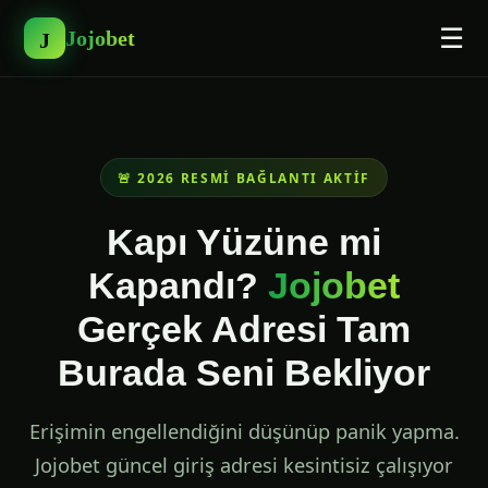
☰
Jojobet
J
🚨 2026 RESMI BAĞLANTI AKTIF
Kapı Yüzüne mi
Kapandı?
Jojobet
Gerçek Adresi Tam
Burada Seni Bekliyor
Erişimin engellendiğini düşünüp panik yapma.
Jojobet güncel giriş adresi kesintisiz çalışıyor