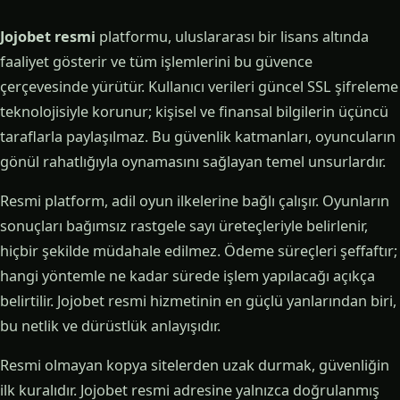
Jojobet resmi
platformu, uluslararası bir lisans altında
faaliyet gösterir ve tüm işlemlerini bu güvence
çerçevesinde yürütür. Kullanıcı verileri güncel SSL şifreleme
teknolojisiyle korunur; kişisel ve finansal bilgilerin üçüncü
taraflarla paylaşılmaz. Bu güvenlik katmanları, oyuncuların
gönül rahatlığıyla oynamasını sağlayan temel unsurlardır.
Resmi platform, adil oyun ilkelerine bağlı çalışır. Oyunların
sonuçları bağımsız rastgele sayı üreteçleriyle belirlenir,
hiçbir şekilde müdahale edilmez. Ödeme süreçleri şeffaftır;
hangi yöntemle ne kadar sürede işlem yapılacağı açıkça
belirtilir. Jojobet resmi hizmetinin en güçlü yanlarından biri,
bu netlik ve dürüstlük anlayışıdır.
Resmi olmayan kopya sitelerden uzak durmak, güvenliğin
ilk kuralıdır. Jojobet resmi adresine yalnızca doğrulanmış