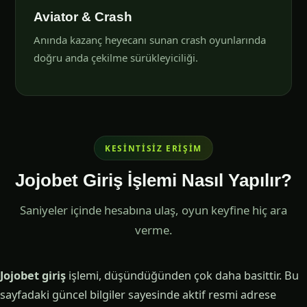
Aviator & Crash
Anında kazanç heyecanı sunan crash oyunlarında
doğru anda çekilme sürükleyiciliği.
KESINTISIZ ERIŞIM
Jojobet Giriş İşlemi Nasıl Yapılır?
Saniyeler içinde hesabına ulaş, oyun keyfine hiç ara
verme.
Jojobet giriş
işlemi, düşündüğünden çok daha basittir. Bu
sayfadaki güncel bilgiler sayesinde aktif resmi adrese