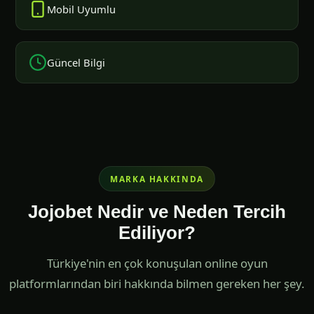
Mobil Uyumlu
Güncel Bilgi
MARKA HAKKINDA
Jojobet Nedir ve Neden Tercih
Ediliyor?
Türkiye'nin en çok konuşulan online oyun
platformlarından biri hakkında bilmen gereken her şey.