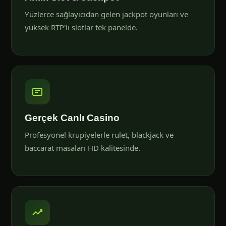
Yüzlerce sağlayıcıdan gelen jackpot oyunları ve
yüksek RTP'li slotlar tek panelde.
Gerçek Canlı Casino
Profesyonel krupiyelerle rulet, blackjack ve
baccarat masaları HD kalitesinde.