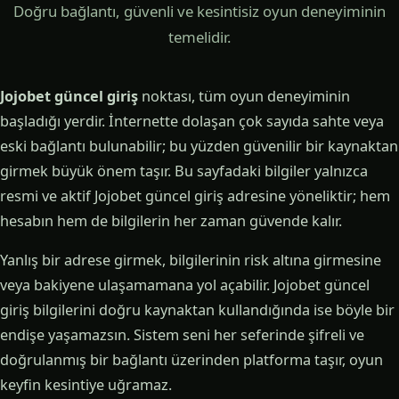
Doğru bağlantı, güvenli ve kesintisiz oyun deneyiminin
temelidir.
Jojobet güncel giriş
noktası, tüm oyun deneyiminin
başladığı yerdir. İnternette dolaşan çok sayıda sahte veya
eski bağlantı bulunabilir; bu yüzden güvenilir bir kaynaktan
girmek büyük önem taşır. Bu sayfadaki bilgiler yalnızca
resmi ve aktif Jojobet güncel giriş adresine yöneliktir; hem
hesabın hem de bilgilerin her zaman güvende kalır.
Yanlış bir adrese girmek, bilgilerinin risk altına girmesine
veya bakiyene ulaşamamana yol açabilir. Jojobet güncel
giriş bilgilerini doğru kaynaktan kullandığında ise böyle bir
endişe yaşamazsın. Sistem seni her seferinde şifreli ve
doğrulanmış bir bağlantı üzerinden platforma taşır, oyun
keyfin kesintiye uğramaz.