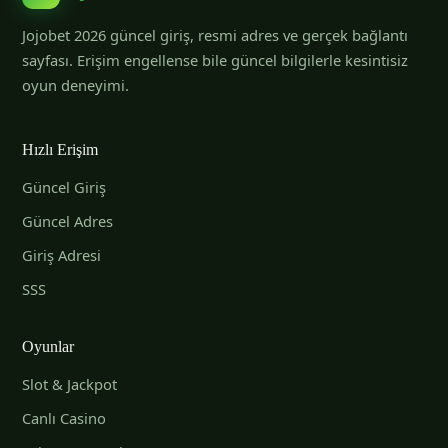
Jojobet 2026 güncel giriş, resmi adres ve gerçek bağlantı
sayfası. Erişim engellense bile güncel bilgilerle kesintisiz
oyun deneyimi.
Hızlı Erişim
Güncel Giriş
Güncel Adres
Giriş Adresi
SSS
Oyunlar
Slot & Jackpot
Canlı Casino