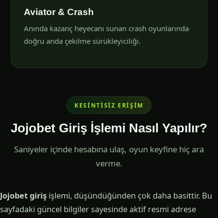
Aviator & Crash
Anında kazanç heyecanı sunan crash oyunlarında
doğru anda çekilme sürükleyiciliği.
KESINTISIZ ERIŞIM
Jojobet Giriş İşlemi Nasıl Yapılır?
Saniyeler içinde hesabına ulaş, oyun keyfine hiç ara
verme.
Jojobet giriş
işlemi, düşündüğünden çok daha basittir. Bu
sayfadaki güncel bilgiler sayesinde aktif resmi adrese