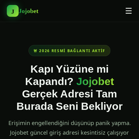
☰
Jojobet
J
🚨 2026 RESMI BAĞLANTI AKTIF
Kapı Yüzüne mi
Kapandı?
Jojobet
Gerçek Adresi Tam
Burada Seni Bekliyor
Erişimin engellendiğini düşünüp panik yapma.
Jojobet güncel giriş adresi kesintisiz çalışıyor