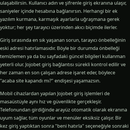
ulaşabilirsin. Kullanıcı adın ve şifrenle giriş ekranına ulaşır,
saniyeler içinde hesabına bağlanırsın. Herhangi bir ek
yazılım kurmana, karmaşık ayarlarla uğraşmana gerek
yoktur; her şey tarayıcı üzerinden akıcı biçimde ilerler.
Giriş sırasında en sık yaşanan sorun, tarayıcı önbelleğinin
eski adresi hatırlamasıdır. Böyle bir durumda önbelleği
temizlemen ya da bu sayfadaki güncel bilgileri kullanman
yeterli olur. Jojobet giriş bağlantısı sürekli kontrol edilir ve
her zaman en son çalışan adrese işaret eder, böylece
"acaba site kapandı mı?" endişesi yaşamazsın.
Mobil cihazlardan yapılan Jojobet giriş işlemleri de
masaüstüyle aynı hız ve güvenlikte gerçekleşir.
Telefonundan girdiğinde arayüz otomatik olarak ekranına
uyum sağlar, tüm oyunlar ve menüler eksiksiz çalışır. Bir
kez giriş yaptıktan sonra "beni hatırla" seçeneğiyle sonraki