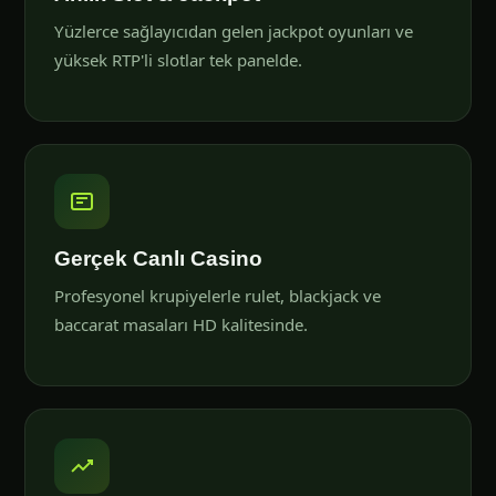
Yüzlerce sağlayıcıdan gelen jackpot oyunları ve
yüksek RTP'li slotlar tek panelde.
Gerçek Canlı Casino
Profesyonel krupiyelerle rulet, blackjack ve
baccarat masaları HD kalitesinde.