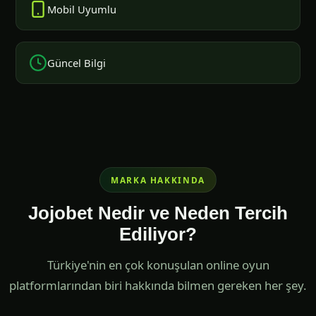
Mobil Uyumlu
Güncel Bilgi
MARKA HAKKINDA
Jojobet Nedir ve Neden Tercih
Ediliyor?
Türkiye'nin en çok konuşulan online oyun
platformlarından biri hakkında bilmen gereken her şey.