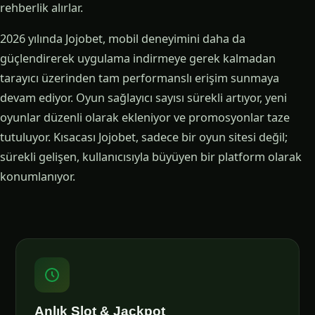
rehberlik alırlar.
2026 yılında Jojobet, mobil deneyimini daha da
güçlendirerek uygulama indirmeye gerek kalmadan
tarayıcı üzerinden tam performanslı erişim sunmaya
devam ediyor. Oyun sağlayıcı sayısı sürekli artıyor, yeni
oyunlar düzenli olarak ekleniyor ve promosyonlar taze
tutuluyor. Kısacası Jojobet, sadece bir oyun sitesi değil;
sürekli gelişen, kullanıcısıyla büyüyen bir platform olarak
konumlanıyor.
Anlık Slot & Jackpot